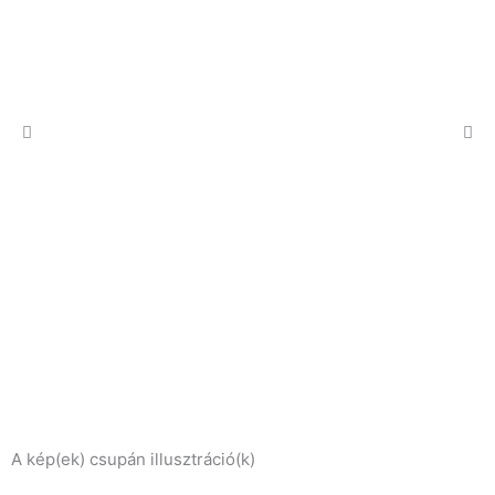
A kép(ek) csupán illusztráció(k)