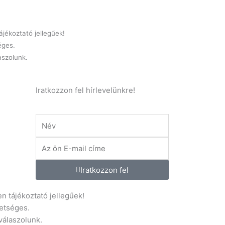
jékoztató jellegűek!
éges.
laszolunk.
Iratkozzon fel hírlevelünkre!
Név
E-
mail
.hu
Iratkozzon fel
n tájékoztató jellegűek!
etséges.
 válaszolunk.