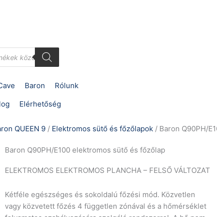
Cave
Baron
Rólunk
log
Elérhetőség
aron QUEEN 9
/
Elektromos sütő és főzőlapok
/ Baron Q90PH/E10
Baron Q90PH/E100 elektromos sütő és főzőlap
ELEKTROMOS ELEKTROMOS PLANCHA – FELSŐ VÁLTOZAT
Kétféle egészséges és sokoldalú főzési mód. Közvetlen
vagy közvetett főzés 4 független zónával és a hőmérséklet