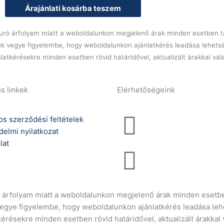
elektromos
Árajánlati kosárba teszem
sütő
és
l euró árfolyam miatt a weboldalunkon megjelenő árak minden esetben tá
főzőlap
ük vegye figyelembe, hogy weboldalunkon ajánlatkérés leadása lehets
mennyiség
latkérésekre minden esetben rövid határidővel, aktualizált árakkal vá
s linkek
Elérhetőségeink
Telefonszám:
os szerződési feltételek
delmi nyilatkozat
(+36) 70 386 6929
lat
E-Mail:
info@gasztrokonyha
ró árfolyam miatt a weboldalunkon megjelenő árak minden esetbe
vegye figyelembe, hogy weboldalunkon ajánlatkérés leadása leh
kérésekre minden esetben rövid határidővel, aktualizált árakkal