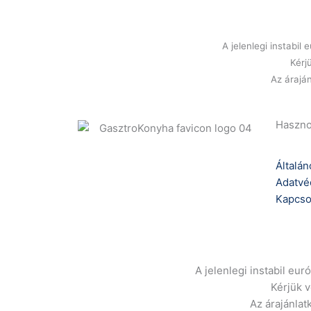
A jelenlegi instabi
Kérj
Az áraján
Haszno
Általán
Adatvé
Kapcso
A jelenlegi instabil eu
Kérjük 
Az árajánlat