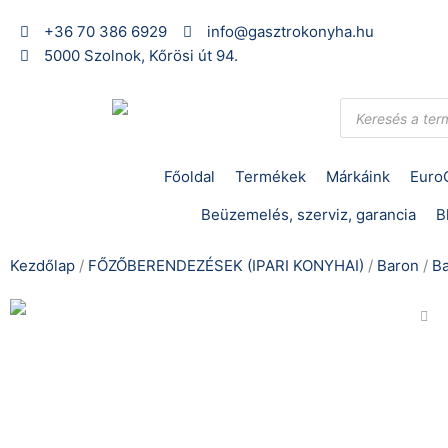
Skip
+36 70 386 6929
info@gasztrokonyha.hu
to
5000 Szolnok, Kőrösi út 94.
content
Products
search
Főoldal
Termékek
Márkáink
Euro
Beüzemelés, szerviz, garancia
B
Kezdőlap
/
FŐZŐBERENDEZÉSEK (IPARI KONYHAI)
/
Baron
/
B