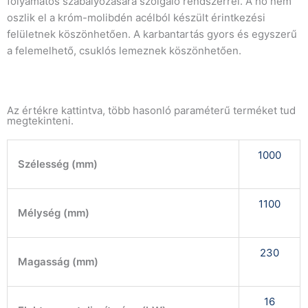
folyamatos szabályozására szolgáló rendszerrel. A hő nem
oszlik el a króm-molibdén acélból készült érintkezési
felületnek köszönhetően. A karbantartás gyors és egyszerű
a felemelhető, csuklós lemeznek köszönhetően.
Az értékre kattintva, több hasonló paraméterű terméket tud
megtekinteni.
1000
Szélesség (mm)
1100
Mélység (mm)
230
Magasság (mm)
16