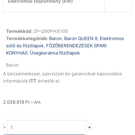
Elektromos teljesítmény (kW)
Termékkód:
ZP-Q90PH/E100
Termékkategóriák:
Baron
,
Baron QUEEN 9
,
Elektromos
sütő és főzőlapok
,
FŐZŐBERENDEZÉSEK (IPARI
KONYHAI)
,
Üvegkerámia főzőlapok
Baron
A beüzemeléssel, szervizzel és garanciával kapcsolatos
információk
ITT
érhetők el.
2.038.818
Ft
+ ÁFA
Baron
-
+
Q90PH/E100