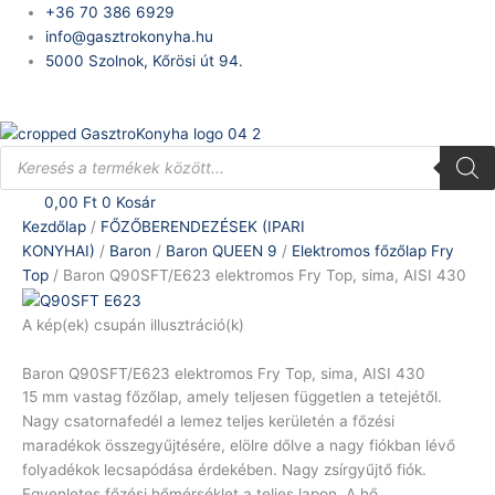
Skip
Baron
+36 70 386 6929
to
Q90SFT/E623
info@gasztrokonyha.hu
content
elektromos
5000 Szolnok, Kőrösi út 94.
Fry
Bejelentkezés
Top,
sima,
Products
AISI
search
430
0,00
Ft
0
Kosár
mennyiség
Kezdőlap
/
FŐZŐBERENDEZÉSEK (IPARI
KONYHAI)
/
Baron
/
Baron QUEEN 9
/
Elektromos főzőlap Fry
Top
/ Baron Q90SFT/E623 elektromos Fry Top, sima, AISI 430
A kép(ek) csupán illusztráció(k)
Baron Q90SFT/E623 elektromos Fry Top, sima, AISI 430
15 mm vastag főzőlap, amely teljesen független a tetejétől.
Nagy csatornafedél a lemez teljes kerületén a főzési
maradékok összegyűjtésére, elölre dőlve a nagy fiókban lévő
folyadékok lecsapódása érdekében. Nagy zsírgyűjtő fiók.
Egyenletes főzési hőmérséklet a teljes lapon. A hő