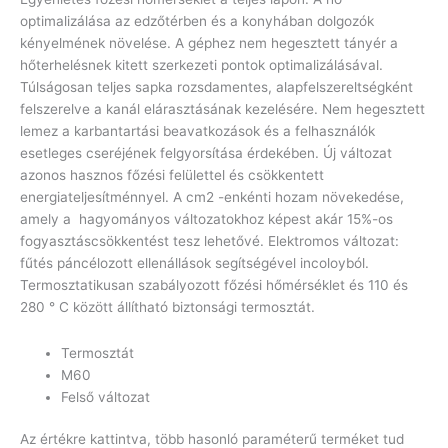
optimalizálása az edzőtérben és a konyhában dolgozók
kényelmének növelése. A géphez nem hegesztett tányér a
hőterhelésnek kitett szerkezeti pontok optimalizálásával.
Túlságosan teljes sapka rozsdamentes, alapfelszereltségként
felszerelve a kanál elárasztásának kezelésére. Nem hegesztett
lemez a karbantartási beavatkozások és a felhasználók
esetleges cseréjének felgyorsítása érdekében. Új változat
azonos hasznos főzési felülettel és csökkentett
energiateljesítménnyel. A cm2 -enkénti hozam növekedése,
amely a hagyományos változatokhoz képest akár 15%-os
fogyasztáscsökkentést tesz lehetővé. Elektromos változat:
fűtés páncélozott ellenállások segítségével incoloyból.
Termosztatikusan szabályozott főzési hőmérséklet és 110 és
280 ° C között állítható biztonsági termosztát.
Termosztát
M60
Felső változat
Az értékre kattintva, több hasonló paraméterű terméket tud