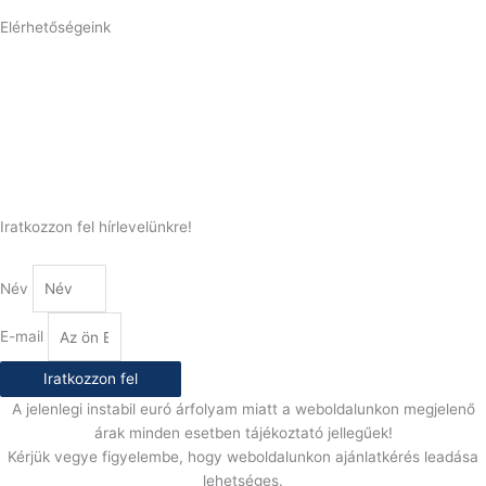
Elérhetőségeink
Telefonszám:
(+36) 70 386 6929
E-Mail:
info@gasztrokonyha.hu
Iratkozzon fel hírlevelünkre!
Név
E-mail
Iratkozzon fel
A jelenlegi instabil euró árfolyam miatt a weboldalunkon megjelenő
árak minden esetben tájékoztató jellegűek!
Kérjük vegye figyelembe, hogy weboldalunkon ajánlatkérés leadása
lehetséges.