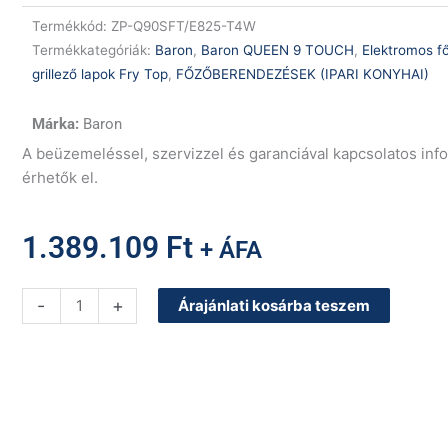
Termékkód:
ZP-Q90SFT/E825-T4W
Termékkategóriák:
Baron
,
Baron QUEEN 9 TOUCH
,
Elektromos f
grillező lapok Fry Top
,
FŐZŐBERENDEZÉSEK (IPARI KONYHAI)
Baron
A beüzemeléssel, szervizzel és garanciával kapcsolatos in
érhetők el.
1.389.109
Ft
+ ÁFA
Baron
-
+
Árajánlati kosárba teszem
Q90SFT/E825-
T4W
elektromos
osztott,
sima
és