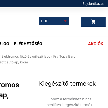
Bejelentkezés
Kosár
HUF
EUR
BLOG
ELÉRHETŐSÉG
AKCIÓK
/
Elektromos főző és grillező lapok Fry Top
/ Baron
ott sütőlap, króm
Kiegészítő termékek
romos
ap,
Ehhez a termékhez nincs
beállítva kiegészítő termék.