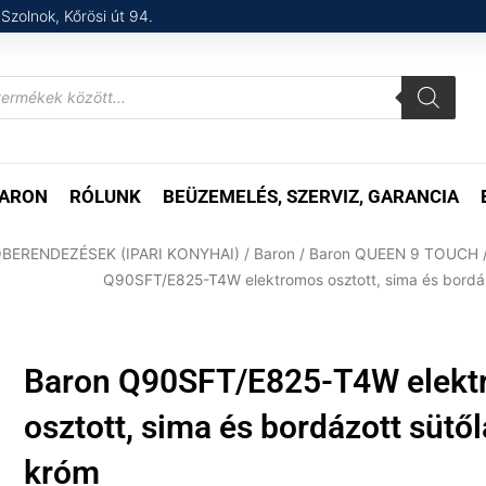
Szolnok, Kőrösi út 94.
ARON
RÓLUNK
BEÜZEMELÉS, SZERVIZ, GARANCIA
BERENDEZÉSEK (IPARI KONYHAI)
/
Baron
/
Baron QUEEN 9 TOUCH
Q90SFT/E825-T4W elektromos osztott, sima és bordáz
Baron Q90SFT/E825-T4W elekt
osztott, sima és bordázott sütől
króm