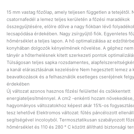
15 mm vastag főzőlap, amely teljesen független a tetejétől. 
csatornafedél a lemez teljes kerületén a főzési maradékok
összegyűjtésére, elölre dőlve a nagy fiókban lévő folyadéko
lecsapódása érdekében. Nagy zsírgyűjtő fiók. Egyenletes fő
hőmérséklet a teljes lapon. A hő optimalizálása az edzőtérb
konyhában dolgozók kényelmének növelése. A géphez nem 
tányér a hőterhelésnek kitett szerkezeti pontok optimalizálá
Túlságosan teljes sapka rozsdamentes, alapfelszereltségkén
a kanál elárasztásának kezelésére Nem hegesztett lemez a k
beavatkozások és a felhasználók esetleges cseréjének felgy
érdekében
Új változat azonos hasznos főzési felülettel és csökkentett
energiateljesítménnyel. A cm2 -enkénti hozam növekedése,
hagyományos változatokhoz képest akár 15%-os fogyasztás
tesz lehetővé Elektromos változat: fűtés páncélozott ellenál
segítségével incoloyból. Termosztatikusan szabályozott főz
hőmérséklet és 110 és 280 ° C között állítható biztonsági te