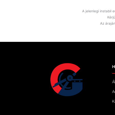
A jelenlegi instabi
Kérj
Az áraján
H
Á
A
K