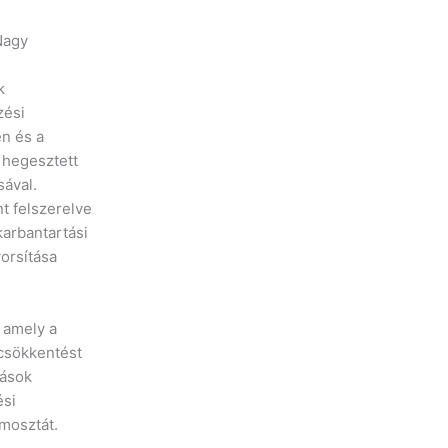
Nagy
k
zési
en és a
hegesztett
sával.
t felszerelve
arbantartási
orsítása
 amely a
csökkentést
lások
ési
rmosztát.