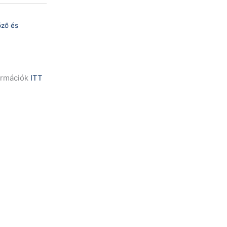
őző és
formációk
ITT