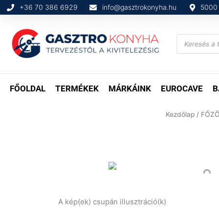
Skip
+36 70 386 6929
info@gasztrokonyha.hu
5000 
to
content
Products
search
FŐOLDAL
TERMÉKEK
MÁRKÁINK
EUROCAVE
B
Kezdőlap
/
FŐZŐ
A kép(ek) csupán illusztráció(k)