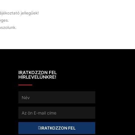
jékoztató jellegűek!
éges.
laszolunk.
IRATKOZZON FEL
HÍRLEVELÜNKRE!
Név
E-
mail
IRATKOZZON FEL