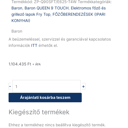
Termékkód:
ZP-Q90SFT/E625-T4W
Termékkategóriák:
Baron
,
Baron QUEEN 9 TOUCH
,
Elektromos főző és
grillező lapok Fry Top
,
FŐZŐBERENDEZÉSEK (IPARI
KONYHAI)
Baron
A beüzemeléssel, szervizzel és garanciával kapcsolatos
információk
ITT
érhetők el.
1.104.435
Ft
+ ÁFA
Baron
-
+
Q90SFT/E625-
T4W
Árajánlati kosárba teszem
elektromos
osztott,
Kiegészítő termékek
sima
és
Ehhez a termékhez nincs beállítva kiegészítő termék.
bordázott