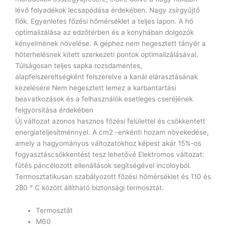
lévő folyadékok lecsapódása érdekében. Nagy zsírgyűjtő
fiók. Egyenletes főzési hőmérséklet a teljes lapon. A hő
optimalizálása az edzőtérben és a konyhában dolgozók
kényelmének növelése. A géphez nem hegesztett tányér a
hőterhelésnek kitett szerkezeti pontok optimalizálásával.
Túlságosan teljes sapka rozsdamentes,
alapfelszereltségként felszerelve a kanál elárasztásának
kezelésére Nem hegesztett lemez a karbantartási
beavatkozások és a felhasználók esetleges cseréjének
felgyorsítása érdekében
Új változat azonos hasznos főzési felülettel és csökkentett
energiateljesítménnyel. A cm2 -enkénti hozam növekedése,
amely a hagyományos változatokhoz képest akár 15%-os
fogyasztáscsökkentést tesz lehetővé Elektromos változat:
fűtés páncélozott ellenállások segítségével incoloyból.
Termosztatikusan szabályozott főzési hőmérséklet és 110 és
280 ° C között állítható biztonsági termosztát.
Termosztát
M60