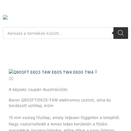
Skip
to
content
Products
search
A kép(ek) csupán illusztráció(k)
Baron Q90SFT/E625-T4W elektromos osztott, sima és
bordázott sütőlap, króm
15 mm vastag főzőlap, amely teljesen független a tetejétől.
Nagy csatornafedél a lemez teljes kerületén a főzési
maradékok összegyűjtésére, elölre dőlve a nagy fiókban