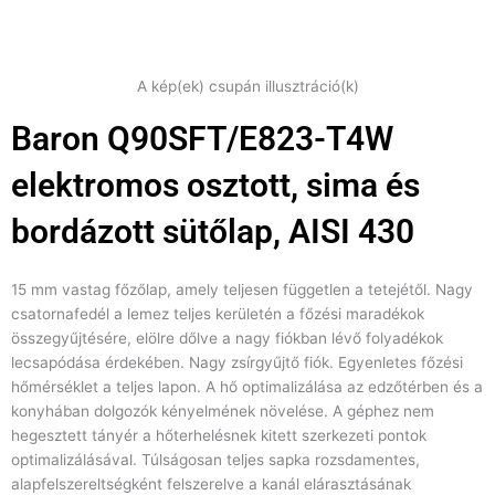
A kép(ek) csupán illusztráció(k)
Baron Q90SFT/E823-T4W
elektromos osztott, sima és
bordázott sütőlap, AISI 430
15 mm vastag főzőlap, amely teljesen független a tetejétől. Nagy
csatornafedél a lemez teljes kerületén a főzési maradékok
összegyűjtésére, elölre dőlve a nagy fiókban lévő folyadékok
lecsapódása érdekében. Nagy zsírgyűjtő fiók. Egyenletes főzési
hőmérséklet a teljes lapon. A hő optimalizálása az edzőtérben és a
konyhában dolgozók kényelmének növelése. A géphez nem
hegesztett tányér a hőterhelésnek kitett szerkezeti pontok
optimalizálásával. Túlságosan teljes sapka rozsdamentes,
alapfelszereltségként felszerelve a kanál elárasztásának