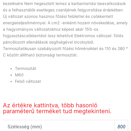
kezelésére Nem hegesztett lemez a karbantartási beavatkozások
és a felhasználók esetleges cseréjének felgyorsítása érdekében
Új változat azonos hasznos főzési felülettel és csökkentett
energiateljesítménnyel. A cm2 -enkénti hozam növekedése, amely
a hagyományos változatokhoz képest akár 15%-os
fogyasztáscsökkentést tesz lehetővé Elektromos változat: fűtés
páncélozott ellenállások segítségével incoloyból.
Termosztatikusan szabályozott főzési hőmérséklet és 110 és 280 °
C között állítható biztonsági termosztát.
Termosztát
M60
Felső változat
Az értékre kattintva, több hasonló
paraméterű terméket tud megtekinteni.
Szélesség (mm)
800