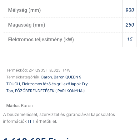
Mélység (mm)
900
Magasság (mm)
250
Elektromos teljesítmény (kW)
15
Termékkód:
ZP-Q90SFT/E823-T4W
Termékkategóriák:
Baron
,
Baron QUEEN 9
TOUCH
,
Elektromos főző és grillező lapok Fry
Top
,
FŐZŐBERENDEZÉSEK (IPARI KONYHAI)
Baron
A beüzemeléssel, szervizzel és garanciával kapcsolatos
információk
ITT
érhetők el.