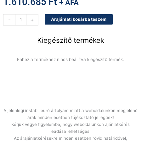
1.610.685
Ft
+ ÁFA
Baron
-
+
Árajánlati kosárba teszem
Q90SFT/E823-
T4W
elektromos
Kiegészítő termékek
osztott,
sima
és
Ehhez a termékhez nincs beállítva kiegészítő termék.
bordázott
sütőlap,
AISI
430
mennyiség
A jelenlegi instabil euró árfolyam miatt a weboldalunkon megjelenő
árak minden esetben tájékoztató jellegűek!
Kérjük vegye figyelembe, hogy weboldalunkon ajánlatkérés
leadása lehetséges.
Az árajánlatkérésekre minden esetben rövid határidővel,