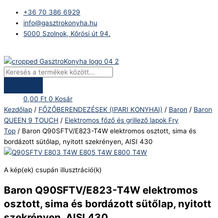
Skip
Products
Baron
+36 70 386 6929
to
search
Q90SFTV/E823-
info@gasztrokonyha.hu
content
T4W
5000 Szolnok, Kőrösi út 94.
elektromos
osztott,
Bejelentkezés
sima
és
bordázott
sütőlap,
0,00
Ft
0
Kosár
nyitott
Kezdőlap
/
FŐZŐBERENDEZÉSEK (IPARI KONYHAI)
/
Baron
/
Baron
szekrényen,
QUEEN 9 TOUCH
/
Elektromos főző és grillező lapok Fry
AISI
Top
/ Baron Q90SFTV/E823-T4W elektromos osztott, sima és
430
bordázott sütőlap, nyitott szekrényen, AISI 430
mennyiség
A kép(ek) csupán illusztráció(k)
Baron Q90SFTV/E823-T4W elektromos
osztott, sima és bordázott sütőlap, nyitott
szekrényen, AISI 430