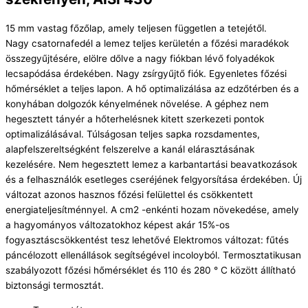
15 mm vastag főzőlap, amely teljesen független a tetejétől.
Nagy csatornafedél a lemez teljes kerületén a főzési maradékok
összegyűjtésére, elölre dőlve a nagy fiókban lévő folyadékok
lecsapódása érdekében. Nagy zsírgyűjtő fiók. Egyenletes főzési
hőmérséklet a teljes lapon. A hő optimalizálása az edzőtérben és a
konyhában dolgozók kényelmének növelése. A géphez nem
hegesztett tányér a hőterhelésnek kitett szerkezeti pontok
optimalizálásával. Túlságosan teljes sapka rozsdamentes,
alapfelszereltségként felszerelve a kanál elárasztásának
kezelésére. Nem hegesztett lemez a karbantartási beavatkozások
és a felhasználók esetleges cseréjének felgyorsítása érdekében. Új
változat azonos hasznos főzési felülettel és csökkentett
energiateljesítménnyel. A cm2 -enkénti hozam növekedése, amely
a hagyományos változatokhoz képest akár 15%-os
fogyasztáscsökkentést tesz lehetővé Elektromos változat: fűtés
páncélozott ellenállások segítségével incoloyból. Termosztatikusan
szabályozott főzési hőmérséklet és 110 és 280 ° C között állítható
biztonsági termosztát.