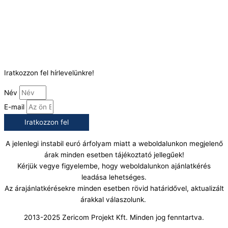
Telefonszám:
(+36) 70 386 6929
E-Mail:
info@gasztrokonyha.hu
Iratkozzon fel hírlevelünkre!
Név
E-mail
Iratkozzon fel
A jelenlegi instabil euró árfolyam miatt a weboldalunkon megjelenő
árak minden esetben tájékoztató jellegűek!
Kérjük vegye figyelembe, hogy weboldalunkon ajánlatkérés
leadása lehetséges.
Az árajánlatkérésekre minden esetben rövid határidővel, aktualizált
árakkal válaszolunk.
2013-2025 Zericom Projekt Kft. Minden jog fenntartva.