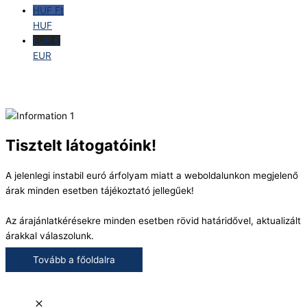
HUF Ft
HUF
EUR €
EUR
Tisztelt látogatóink!
A jelenlegi instabil euró árfolyam miatt a weboldalunkon megjelenő
árak minden esetben tájékoztató jellegűek!
Az árajánlatkérésekre minden esetben rövid határidővel, aktualizált
árakkal válaszolunk.
Tovább a főoldalra