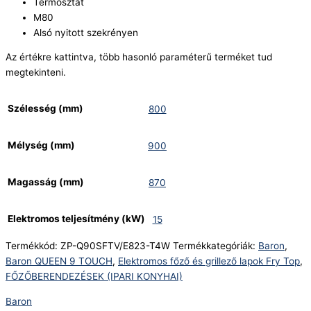
Termosztát
M80
Alsó nyitott szekrényen
Az értékre kattintva, több hasonló paraméterű terméket tud
megtekinteni.
Szélesség (mm)
800
Mélység (mm)
900
Magasság (mm)
870
Elektromos teljesítmény (kW)
15
Termékkód:
ZP-Q90SFTV/E823-T4W
Termékkategóriák:
Baron
,
Baron QUEEN 9 TOUCH
,
Elektromos főző és grillező lapok Fry Top
,
FŐZŐBERENDEZÉSEK (IPARI KONYHAI)
Baron