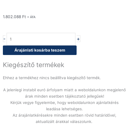
1.802.088
Ft
+ ÁFA
Baron
-
+
Q90TP/E800-
T4W
Árajánlati kosárba teszem
elektromos
tűzhely,
Kiegészítő termékek
nyitott
alsószekrényen
Ehhez a termékhez nincs beállítva kiegészítő termék.
mennyiség
A jelenlegi instabil euró árfolyam miatt a weboldalunkon megjelenő
árak minden esetben tájékoztató jellegűek!
Kérjük vegye figyelembe, hogy weboldalunkon ajánlatkérés
leadása lehetséges.
Az árajánlatkérésekre minden esetben rövid határidővel,
aktualizált árakkal válaszolunk.