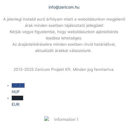
E-Mail:
info@zericom.hu
A jelenlegi instabil euró árfolyam miatt a weboldalunkon megjelenő
árak minden esetben tájékoztató jellegűek!
Kérjük vegye figyelembe, hogy weboldalunkon ajánlatkérés
leadása lehetséges.
Az árajánlatkérésekre minden esetben rövid határidővel,
aktualizált árakkal válaszolunk.
2013-2025 Zericom Projekt Kft. Minden jog fenntartva.
HUF Ft
HUF
EUR €
EUR