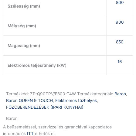
800
Szélesség (mm)
900
Mélység (mm)
850
Magasság (mm)
16
Elektromos teljesítmény (kW)
Termékkód:
ZP-Q90TPV/E800-T4W
Termékkategóriák:
Baron
,
Baron QUEEN 9 TOUCH
,
Elektromos tűzhelyek
,
FŐZŐBERENDEZÉSEK (IPARI KONYHAI)
Baron
A beüzemeléssel, szervizzel és garanciával kapcsolatos
információk
ITT
érhetők el.