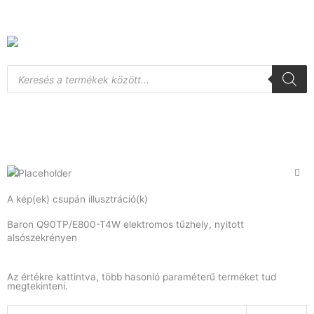
Skip
to
content
Products
search
A kép(ek) csupán illusztráció(k)
Baron Q90TP/E800-T4W elektromos tűzhely, nyitott
alsószekrényen
Az értékre kattintva, több hasonló paraméterű terméket tud
megtekinteni.