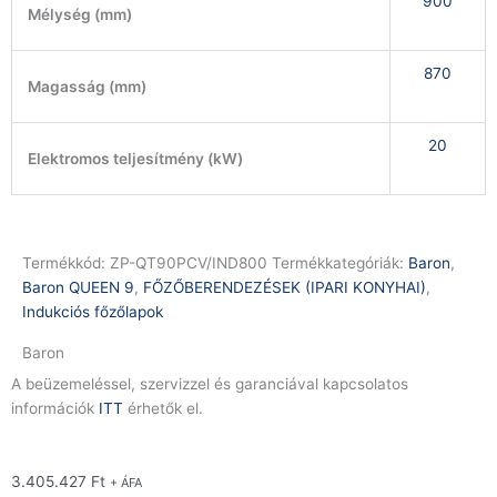
900
Mélység (mm)
870
Magasság (mm)
20
Elektromos teljesítmény (kW)
Termékkód:
ZP-QT90PCV/IND800
Termékkategóriák:
Baron
,
Baron QUEEN 9
,
FŐZŐBERENDEZÉSEK (IPARI KONYHAI)
,
Indukciós főzőlapok
Baron
A beüzemeléssel, szervizzel és garanciával kapcsolatos
információk
ITT
érhetők el.
3.405.427
Ft
+ ÁFA