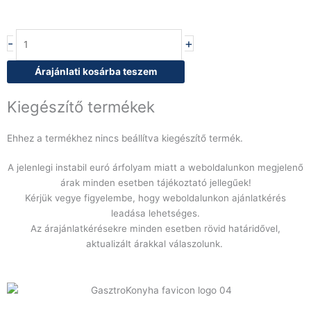
Baron
-
+
QT90PCV/IND800
indukciós
Árajánlati kosárba teszem
főzőlap,
nyitott
Kiegészítő termékek
szekrényen
mennyiség
Ehhez a termékhez nincs beállítva kiegészítő termék.
A jelenlegi instabil euró árfolyam miatt a weboldalunkon megjelenő
árak minden esetben tájékoztató jellegűek!
Kérjük vegye figyelembe, hogy weboldalunkon ajánlatkérés
leadása lehetséges.
Az árajánlatkérésekre minden esetben rövid határidővel,
aktualizált árakkal válaszolunk.