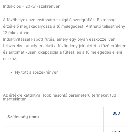
Indukciós – 20kw -szekrényen
A főzőhelyek azonosítására szolgáló szerigráfiák. Biztonsági
érzékelő megakadályozza a túlmelegedést. Állítható teljesítmény
12 fokozatban
Induktivitással kapott fűtés, amely egy olyan eszközzel van
felszerelve, amely érzékeli a főzőedény jelenlétét a főzőterületen
és automatikusan kikapcsolja a fűtést, és a túlmelegedés elleni
eszköz.
Nyitott alsószekrényen
Az értékre kattintva, több hasonló paraméterű terméket tud
megtekinteni.
800
Szélesség (mm)