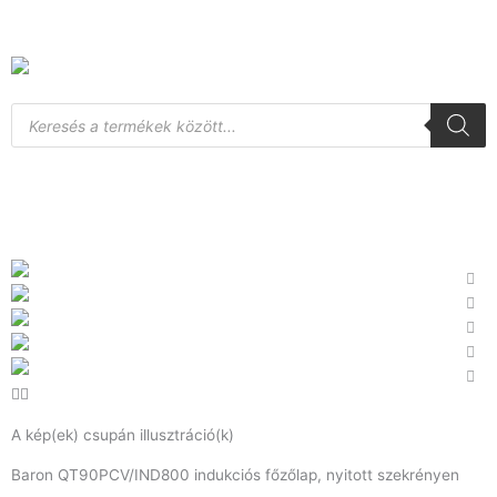
Skip
to
content
Products
search
A kép(ek) csupán illusztráció(k)
Baron QT90PCV/IND800 indukciós főzőlap, nyitott szekrényen