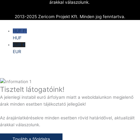
árakkal válaszolunk.
2013-2025 Zericom Projekt Kft. Minden jog fenntartva.
HUF Ft
HUF
EUR €
EUR
Tisztelt látogatóink!
A jelenlegi instabil euró árfolyam miatt a weboldalunkon megjelenő
árak minden esetben tájékoztató jellegűek!
Az árajánlatkérésekre minden esetben rövid határidővel, aktualizált
árakkal válaszolunk.
Tovább a főoldalra