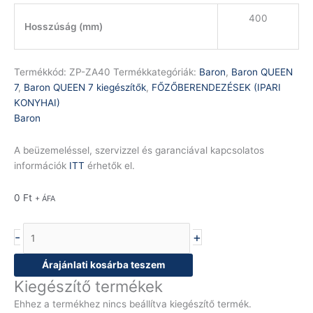
400
Hosszúság (mm)
Termékkód:
ZP-ZA40
Termékkategóriák:
Baron
,
Baron QUEEN
7
,
Baron QUEEN 7 kiegészítők
,
FŐZŐBERENDEZÉSEK (IPARI
KONYHAI)
Baron
A beüzemeléssel, szervizzel és garanciával kapcsolatos
információk
ITT
érhetők el.
0
Ft
+ ÁFA
-
+
Árajánlati kosárba teszem
Kiegészítő termékek
Ehhez a termékhez nincs beállítva kiegészítő termék.