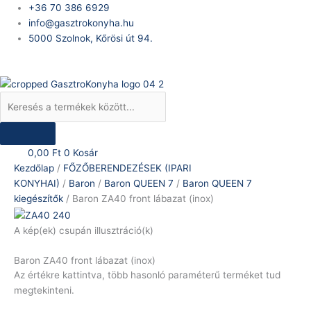
Skip
Products
Baron
+36 70 386 6929
to
search
ZA40
info@gasztrokonyha.hu
content
front
5000 Szolnok, Kőrösi út 94.
lábazat
Bejelentkezés
(inox)
mennyiség
0,00
Ft
0
Kosár
Kezdőlap
/
FŐZŐBERENDEZÉSEK (IPARI
KONYHAI)
/
Baron
/
Baron QUEEN 7
/
Baron QUEEN 7
kiegészítők
/ Baron ZA40 front lábazat (inox)
A kép(ek) csupán illusztráció(k)
Baron ZA40 front lábazat (inox)
Az értékre kattintva, több hasonló paraméterű terméket tud
megtekinteni.