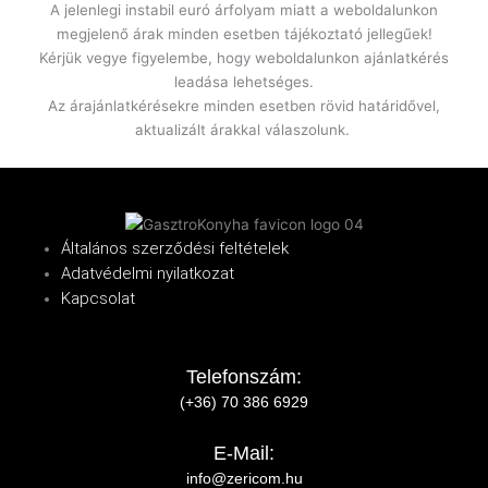
A jelenlegi instabil euró árfolyam miatt a weboldalunkon
megjelenő árak minden esetben tájékoztató jellegűek!
Kérjük vegye figyelembe, hogy weboldalunkon ajánlatkérés
leadása lehetséges.
Az árajánlatkérésekre minden esetben rövid határidővel,
aktualizált árakkal válaszolunk.
Általános szerződési feltételek
Adatvédelmi nyilatkozat
Kapcsolat
Telefonszám:
(+36) 70 386 6929
E-Mail:
info@zericom.hu