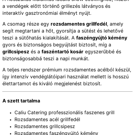
a vendégek előtt történő grillezés látványos és
interaktív gasztronómiai élményt nyújt.
A csomag része egy
rozsdamentes grillfedél
, amely
segít megtartani a hőt, gyorsítja a sütést és lehetővé
teszi a sütőhatás kialakítását. A
faszéngyújtó kémény
gyors és biztonságos begyújtást biztosít, míg a
grillcsipesz
és a
faszéntartó kosár
egyszerűbbé és
biztonságosabbá teszi a napi munkát.
A teljes rendszer prémium rozsdamentes acélból készül,
így intenzív vendéglátóipari használat mellett is hosszú
élettartamot és kiváló megjelenést biztosít.
A szett tartalma
Caliu Catering professzionális faszenes grill
Rozsdamentes acél grillfedél
Rozsdamentes grillcsipesz
Rozsdamentes faszéngyújtó kémény