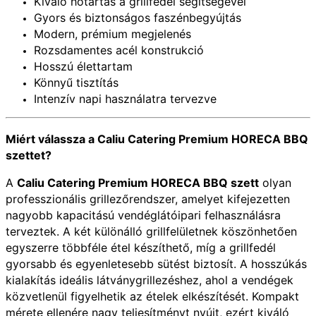
Kiváló hőtartás a grillfedél segítségével
Gyors és biztonságos faszénbegyújtás
Modern, prémium megjelenés
Rozsdamentes acél konstrukció
Hosszú élettartam
Könnyű tisztítás
Intenzív napi használatra tervezve
Miért válassza a Caliu Catering Premium HORECA BBQ
szettet?
A
Caliu Catering Premium HORECA BBQ szett
olyan
professzionális grillezőrendszer, amelyet kifejezetten
nagyobb kapacitású vendéglátóipari felhasználásra
terveztek. A két különálló grillfelületnek köszönhetően
egyszerre többféle étel készíthető, míg a grillfedél
gyorsabb és egyenletesebb sütést biztosít. A hosszúkás
kialakítás ideális látványgrillezéshez, ahol a vendégek
közvetlenül figyelhetik az ételek elkészítését. Kompakt
mérete ellenére nagy teljesítményt nyújt, ezért kiváló