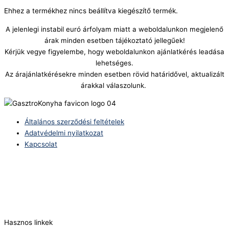
Ehhez a termékhez nincs beállítva kiegészítő termék.
A jelenlegi instabil euró árfolyam miatt a weboldalunkon megjelenő
árak minden esetben tájékoztató jellegűek!
Kérjük vegye figyelembe, hogy weboldalunkon ajánlatkérés leadása
lehetséges.
Az árajánlatkérésekre minden esetben rövid határidővel, aktualizált
árakkal válaszolunk.
Általános szerződési feltételek
Adatvédelmi nyilatkozat
Kapcsolat
Telefonszám:
(+36) 70 386 6929
E-Mail:
info@zericom.hu
Hasznos linkek