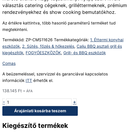
választás catering cégeknek, grilléttermeknek, prémium
rendezvényekhez és show cooking bemutatókhoz.
Az értékre kattintva, több hasonló paraméterű terméket tud
megtekinteni.
Termékkód:
ZP-CMS11626
Termékkategóriák:
1. Éttermi konyhai
eszközök
,
2. Sütés, főzés & hőkezelés
,
Caliu BBQ asztali grill és
kiegészítők
,
FOGYÓESZKÖZÖK
,
Grill- és BBQ eszközök
Comas
A beüzemeléssel, szervizzel és garanciával kapcsolatos
információk
ITT
érhetők el.
138.145
Ft
+ ÁFA
-
+
Árajánlati kosárba teszem
Kiegészítő termékek