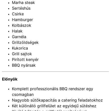
Marha steak
Sertéshús
Csirke
Hamburger
Kolbászok
Halak
Garnéla
Grillzöldségek
Kukorica
Grill sajtok
Pirított kenyér
BBQ nyársak
Előnyök
Komplett professzionális BBQ rendszer egy
csomagban
Nagyobb sütőkapacitás a catering feladatokhoz
Két különálló grillfelület az egyidejű sütéshez