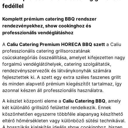
fedéllel
Komplett prémium catering BBQ rendszer
rendezvényekhez, show cookinghoz és
professzionális vendéglátáshoz
A
Caliu Catering Premium HORECA BBQ szett
a Caliu
professzionális catering grillsorozatának
csúcskategóriás összeállítása, amelyet kifejezetten nagy
forgalmú vendéglátóhelyek, catering szolgáltatók,
rendezvényszervezők és látványkonyhák számára
fejlesztettek ki. A szett egy extra széles faszenes grillt
és minden alapvető prémium kiegészítőt tartalmaz, így
azonnal készen áll professzionális használatra.
A készlet központi eleme a
Caliu Catering BBQ
, amely
két különálló grillsütő felülettel rendelkezik. Ennek
köszönhetően egyszerre többféle alapanyag készíthető
eltérő hőmérsékleten vagy különböző sütési technikával.
A hosszúkás kialakítás ideális show cookinghoz, hiszen