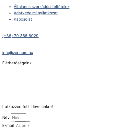
Általános szerződési feltételek
Adatvédelmi nyilatkozat
Kapcsolat
Telefonszám:
(+36) 70 386 6929
E-Mail:
info@zericom.hu
Elérhetőségeink
Telefonszám:
(+36) 70 386 6929
E-Mail:
info@gasztrokonyha.hu
Iratkozzon fel hírlevelünkre!
Név
E-mail