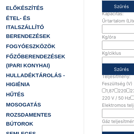
Szűrés
ELŐKÉSZÍTÉS
Kapacitás:
ÉTEL- ÉS
Űrtartalom (Lit
ITALSZÁLLÍTÓ
BERENDEZÉSEK
Kg/óra
FOGYÓESZKÖZÖK
Kg/ciklus
FŐZŐBERENDEZÉSEK
(IPARI KONYHAI)
Szűrés
HULLADÉKTÁROLÁS -
Teljesítmény:
Feszültség (V)
HIGIÉNIA
1,87
220
2
HŰTÉS
220 V / 50 Hz
MOSOGATÁS
Elektromos tel
ROZSDAMENTES
Gáz teljesítmé
BÚTOROK
SEMLEGES