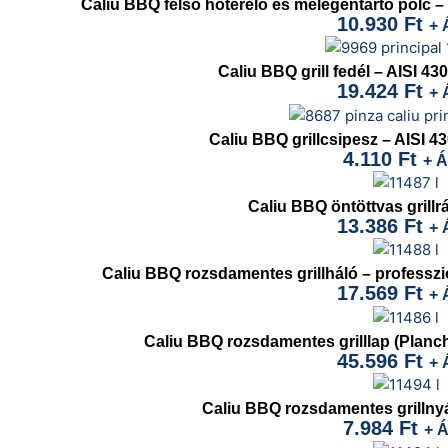
Caliu BBQ felső hőterelő és melegentartó polc – 
10.930
Ft
+ 
Caliu BBQ grill fedél – AISI 4
19.424
Ft
+ 
Caliu BBQ grillcsipesz – AISI 
4.110
Ft
+ 
Caliu BBQ öntöttvas grillr
13.386
Ft
+ 
Caliu BBQ rozsdamentes grillháló – professzion
17.569
Ft
+ 
Caliu BBQ rozsdamentes grilllap (Plancha
45.596
Ft
+ 
Caliu BBQ rozsdamentes grillnyá
7.984
Ft
+ 