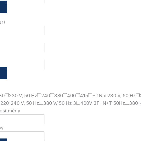
er)
30
230 V, 50 Hz
240
380
400
415
~ 1N x 230 V, 50 Hz
220-240 V, 50 Hz
380 V/ 50 Hz 3
400V 3F+N+T 50Hz
380-
jesítmény
ny