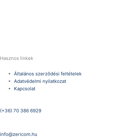
Telefonszám:
(+36) 70 386 6929
E-Mail:
info@zericom.hu
Hasznos linkek
Általános szerződési feltételek
Adatvédelmi nyilatkozat
Kapcsolat
Telefonszám:
(+36) 70 386 6929
E-Mail:
info@zericom.hu