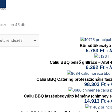
mas
összesen 45 db
Bőr sütőkesztyű
5.783
Ft
+ 
Caliu BBQ belső grillrács – AISI
6.292
Ft
+ 
Caliu BBQ Catering professzionális fasze
98.303
Ft
+ 
Caliu BBQ faszénbegyújtó kémény (chimney sta
14.913
Ft
+ 