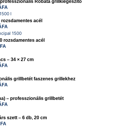
professzionális Robata grillkiegészítő
ÁFA
30 rozsdamentes acél
ÁFA
430 rozsdamentes acél
ÁFA
ács – 34 × 27 cm
ÁFA
ális grillbetét faszenes grillekhez
ÁFA
) – professzionális grillbetét
ÁFA
rs szett – 6 db, 20 cm
ÁFA