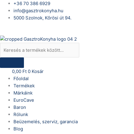
Skip
Products
+36 70 386 6929
to
search
info@gasztrokonyha.hu
content
5000 Szolnok, Kőrösi út 94.
Bejelentkezés
0,00
Ft
0
Kosár
Főoldal
Termékek
Márkáink
EuroCave
Baron
Rólunk
Beüzemelés, szerviz, garancia
Blog