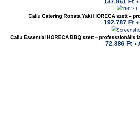
137.861
Ft
+
Caliu Catering Robata Yaki HORECA szett – pro
192.787
Ft
+
Caliu Essential HORECA BBQ szett – professzionális f
72.386
Ft
+ 