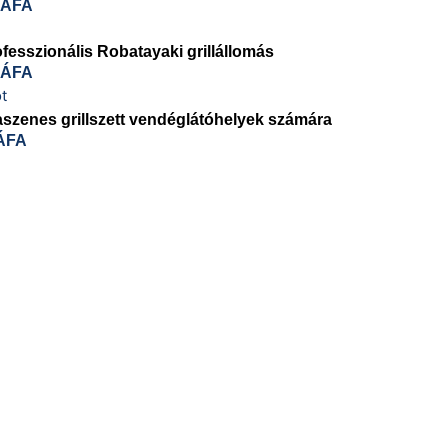
 ÁFA
fesszionális Robatayaki grillállomás
 ÁFA
aszenes grillszett vendéglátóhelyek számára
ÁFA