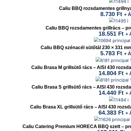
Caliu BBQ rozsdamentes grillnyá
8.730
Ft
+ 
Caliu BBQ rozsdamentes grillrács – pro
18.551
Ft
+ 
Caliu BBQ szénacél sütőtál 230 × 331 mm –
5.783
Ft
+ 
Caliu Brasa M grillsütő rács – AISI 430 rozsda
14.804
Ft
+ 
Caliu Brasa S grillsütő rács – AISI 430 rozsda
14.440
Ft
+ 
Caliu Brasa XL grillsütő rács – AISI 430 rozsda
64.383
Ft
+ 
Caliu Catering Premium HORECA BBQ szett – profes