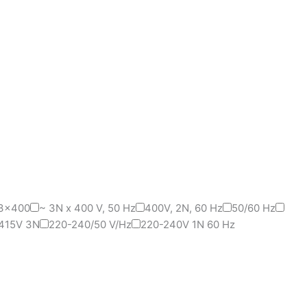
3x400
~ 3N x 400 V, 50 Hz
400V, 2N, 60 Hz
50/60 Hz
415V 3N
220-240/50 V/Hz
220-240V 1N 60 Hz