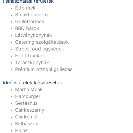
Felhasználási területek
Éttermek
Steakhouse-ok
Grilléttermek
BBQ bárok
Látványkonyhák
Catering szolgáltatások
Street food egységek
Food truckok
Teraszkonyhák
Prémium otthoni grillezés
Ideális ételek készítéséhez
Marha steak
Hamburger
Sertéshús
Csirkeszárny
Csirkemell
Kolbászok
Halak