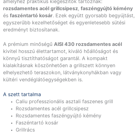
amelyhez praktikus kiegészítők tartoznak:
rozsdamentes acél grillcsipesz
,
faszéngyújtó kémény
és
faszéntartó kosár
. Ezek együtt gyorsabb begyújtást,
egyszerűbb kezelhetőséget és egyenletesebb sütési
eredményt biztosítanak.
A prémium minőségű
AISI 430 rozsdamentes acél
kivitel hosszú élettartamot, kiváló hőállóságot és
könnyű tisztíthatóságot garantál. A kompakt
kialakításnak köszönhetően a grillszett könnyen
elhelyezhető teraszokon, látványkonyhákban vagy
kültéri vendéglátóegységekben is.
A szett tartalma
Caliu professzionális asztali faszenes grill
Rozsdamentes acél grillcsipesz
Rozsdamentes faszéngyújtó kémény
Faszéntartó kosár
Grillrács