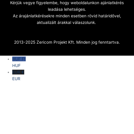
Kérjük vegye figyelembe, hogy weboldalunkon ajánlatkérés
leadása lehetséges.
Az árajánlatkérésekre minden esetben rövid határidővel,
aktualizált árakkal válaszolunk.
2013-2025 Zericom Projekt Kft. Minden jog fenntartva.
HUF Ft
HUF
EUR €
EUR