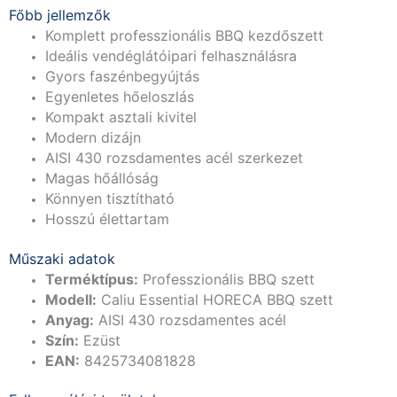
Főbb jellemzők
Komplett professzionális BBQ kezdőszett
Ideális vendéglátóipari felhasználásra
Gyors faszénbegyújtás
Egyenletes hőeloszlás
Kompakt asztali kivitel
Modern dizájn
AISI 430 rozsdamentes acél szerkezet
Magas hőállóság
Könnyen tisztítható
Hosszú élettartam
Műszaki adatok
Terméktípus:
Professzionális BBQ szett
Modell:
Caliu Essential HORECA BBQ szett
Anyag:
AISI 430 rozsdamentes acél
Szín:
Ezüst
EAN:
8425734081828