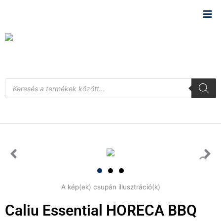
Skip
to
content
Products
search
A kép(ek) csupán illusztráció(k)
Caliu Essential HORECA BBQ