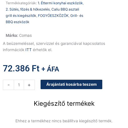
Termékkategóriák:
1. Éttermi konyhai eszközök
,
2. Sütés, főzés & hőkezelés
,
Caliu BBQ asztali
grill és kiegészítők
,
FOGYÓESZKÖZÖK
,
Grill- és
BBQ eszközök
Comas
A beüzemeléssel, szervizzel és garanciával kapcsolatos
információk
ITT
érhetők el.
72.386
Ft
+ ÁFA
Caliu
-
+
Árajánlati kosárba teszem
Essential
HORECA
BBQ
Kiegészítő termékek
szett
–
professzionális
Ehhez a termékhez nincs beállítva kiegészítő termék.
faszenes