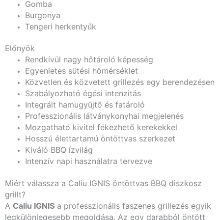
Gomba
Burgonya
Tengeri herkentyűk
Előnyök
Rendkívül nagy hőtároló képesség
Egyenletes sütési hőmérséklet
Közvetlen és közvetett grillezés egy berendezésen
Szabályozható égési intenzitás
Integrált hamugyűjtő és fatároló
Professzionális látványkonyhai megjelenés
Mozgatható kivitel fékezhető kerekekkel
Hosszú élettartamú öntöttvas szerkezet
Kiváló BBQ ízvilág
Intenzív napi használatra tervezve
Miért válassza a Caliu IGNIS öntöttvas BBQ diszkosz
grillt?
A
Caliu IGNIS
a professzionális faszenes grillezés egyik
legkülönlegesebb megoldása. Az egy darabból öntött