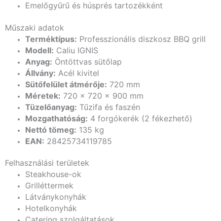
Emelőgyűrű és húsprés tartozékként
Műszaki adatok
Terméktípus:
Professzionális diszkosz BBQ grill
Modell:
Caliu IGNIS
Anyag:
Öntöttvas sütőlap
Állvány:
Acél kivitel
Sütőfelület átmérője:
720 mm
Méretek:
720 × 720 × 900 mm
Tüzelőanyag:
Tűzifa és faszén
Mozgathatóság:
4 forgókerék (2 fékezhető)
Nettó tömeg:
135 kg
EAN:
28425734119785
Felhasználási területek
Steakhouse-ok
Grilléttermek
Látványkonyhák
Hotelkonyhák
Catering szolgáltatások