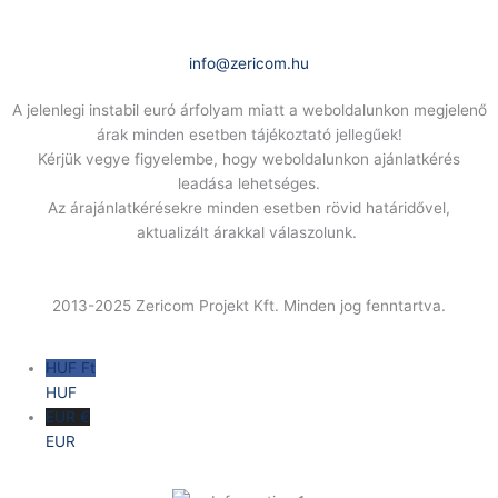
E-Mail:
info@zericom.hu
A jelenlegi instabil euró árfolyam miatt a weboldalunkon megjelenő
árak minden esetben tájékoztató jellegűek!
Kérjük vegye figyelembe, hogy weboldalunkon ajánlatkérés
leadása lehetséges.
Az árajánlatkérésekre minden esetben rövid határidővel,
aktualizált árakkal válaszolunk.
2013-2025 Zericom Projekt Kft. Minden jog fenntartva.
HUF Ft
HUF
EUR €
EUR