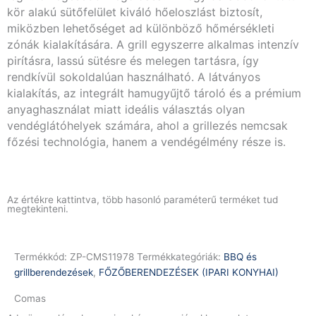
kör alakú sütőfelület kiváló hőeloszlást biztosít,
miközben lehetőséget ad különböző hőmérsékleti
zónák kialakítására. A grill egyszerre alkalmas intenzív
pirításra, lassú sütésre és melegen tartásra, így
rendkívül sokoldalúan használható. A látványos
kialakítás, az integrált hamugyűjtő tároló és a prémium
anyaghasználat miatt ideális választás olyan
vendéglátóhelyek számára, ahol a grillezés nemcsak
főzési technológia, hanem a vendégélmény része is.
Az értékre kattintva, több hasonló paraméterű terméket tud
megtekinteni.
Termékkód:
ZP-CMS11978
Termékkategóriák:
BBQ és
grillberendezések
,
FŐZŐBERENDEZÉSEK (IPARI KONYHAI)
Comas