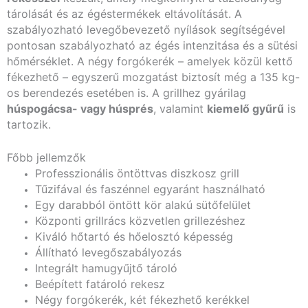
tárolását és az égéstermékek eltávolítását. A
szabályozható levegőbevezető nyílások segítségével
pontosan szabályozható az égés intenzitása és a sütési
hőmérséklet. A négy forgókerék – amelyek közül kettő
fékezhető – egyszerű mozgatást biztosít még a 135 kg-
os berendezés esetében is. A grillhez gyárilag
húspogácsa- vagy húsprés
, valamint
kiemelő gyűrű
is
tartozik.
Főbb jellemzők
Professzionális öntöttvas diszkosz grill
Tűzifával és faszénnel egyaránt használható
Egy darabból öntött kör alakú sütőfelület
Központi grillrács közvetlen grillezéshez
Kiváló hőtartó és hőelosztó képesség
Állítható levegőszabályozás
Integrált hamugyűjtő tároló
Beépített fatároló rekesz
Négy forgókerék, két fékezhető kerékkel