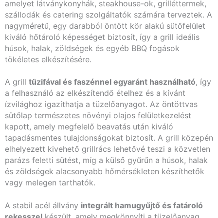
amelyet látványkonyhák, steakhouse-ok, grilléttermek,
szállodák és catering szolgáltatók számára terveztek. A
nagyméretű, egy darabból öntött kör alakú sütőfelület
kiváló hőtároló képességet biztosít, így a grill ideális
húsok, halak, zöldségek és egyéb BBQ fogások
tökéletes elkészítésére.
A grill
tűzifával és faszénnel egyaránt használható
, így
a felhasználó az elkészítendő ételhez és a kívánt
ízvilághoz igazíthatja a tüzelőanyagot. Az öntöttvas
sütőlap természetes növényi olajos felületkezelést
kapott, amely megfelelő beavatás után kiváló
tapadásmentes tulajdonságokat biztosít. A grill közepén
elhelyezett kivehető grillrács lehetővé teszi a közvetlen
parázs feletti sütést, míg a külső gyűrűn a húsok, halak
és zöldségek alacsonyabb hőmérsékleten készíthetők
vagy melegen tarthatók.
A stabil acél állvány
integrált hamugyűjtő és fatároló
rekesszel
készült, amely megkönnyíti a tüzelőanyag