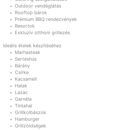
Outdoor vendéglátás
Rooftop bárok
Prémium BBQ rendezvények
Resortok
Exkluzív otthoni grillezés
Ideális ételek készítéséhez
Marhasteak
Sertéshús
Bárány
Csirke
Kacsamell
Halak
Lazac
Garnéla
Tintahal
Grillkolbászok
Hamburger
Grillzöldségek