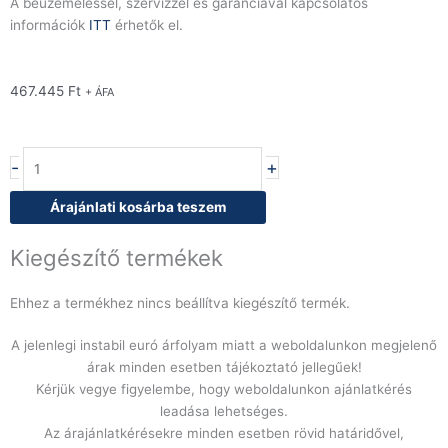
A beüzemeléssel, szervizzel és garanciával kapcsolatos
információk
ITT
érhetők el.
467.445
Ft
+ ÁFA
Caliu
-
+
IGNIS
öntöttvas
Árajánlati kosárba teszem
BBQ
diszkosz
Kiegészítő termékek
grill
hamugyűjtő
Ehhez a termékhez nincs beállítva kiegészítő termék.
tárolóval
mennyiség
A jelenlegi instabil euró árfolyam miatt a weboldalunkon megjelenő
árak minden esetben tájékoztató jellegűek!
Kérjük vegye figyelembe, hogy weboldalunkon ajánlatkérés
leadása lehetséges.
Az árajánlatkérésekre minden esetben rövid határidővel,