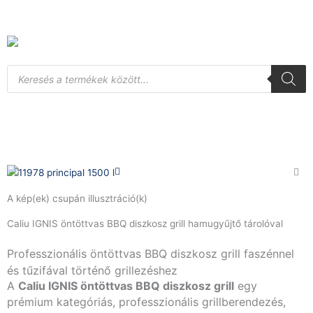
Skip
to
content
Products
search
A kép(ek) csupán illusztráció(k)
Caliu IGNIS öntöttvas BBQ diszkosz grill hamugyűjtő tárolóval
Professzionális öntöttvas BBQ diszkosz grill faszénnel
és tűzifával történő grillezéshez
A
Caliu IGNIS öntöttvas BBQ diszkosz grill
egy
prémium kategóriás, professzionális grillberendezés,