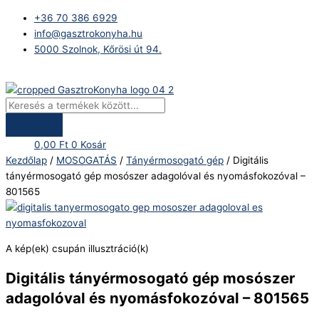
Skip
Products
Digitális
+36 70 386 6929
to
search
tányérmosogató
info@gasztrokonyha.hu
content
gép
5000 Szolnok, Kőrösi út 94.
mosószer
adagolóval
Bejelentkezés
és
nyomásfokozóval
-
801565
0,00
Ft
0
Kosár
mennyiség
Kezdőlap
/
MOSOGATÁS
/
Tányérmosogató gép
/ Digitális
tányérmosogató gép mosószer adagolóval és nyomásfokozóval –
801565
A kép(ek) csupán illusztráció(k)
Digitális tányérmosogató gép mosószer
adagolóval és nyomásfokozóval – 801565