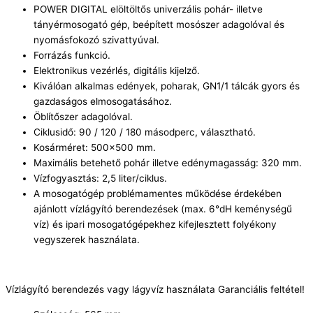
POWER DIGITAL elöltöltős univerzális pohár- illetve
tányérmosogató gép, beépített mosószer adagolóval és
nyomásfokozó szivattyúval.
Forrázás funkció.
Elektronikus vezérlés, digitális kijelző.
Kiválóan alkalmas edények, poharak, GN1/1 tálcák gyors és
gazdaságos elmosogatásához.
Öblítőszer adagolóval.
Ciklusidő: 90 / 120 / 180 másodperc, választható.
Kosárméret: 500×500 mm.
Maximális betehető pohár illetve edénymagasság: 320 mm.
Vízfogyasztás: 2,5 liter/ciklus.
A mosogatógép problémamentes működése érdekében
ajánlott vízlágyító berendezések (max. 6°dH keménységű
víz) és ipari mosogatógépekhez kifejlesztett folyékony
vegyszerek használata.
Vízlágyító berendezés vagy lágyvíz használata Garanciális feltétel!