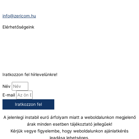
E-Mail:
info@zericom.hu
Elérhetőségeink
Telefonszám:
(+36) 70 386 6929
E-Mail:
info@gasztrokonyha.hu
Iratkozzon fel hírlevelünkre!
Név
E-mail
Iratkozzon fel
A jelenlegi instabil euró árfolyam miatt a weboldalunkon megjelenő
árak minden esetben tájékoztató jellegűek!
Kérjük vegye figyelembe, hogy weboldalunkon ajánlatkérés
leadása lehetséges.