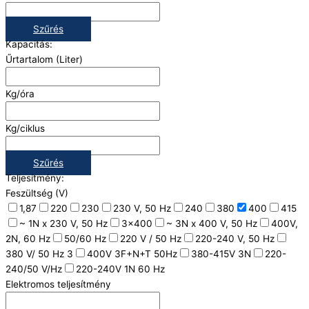
Szűrés
Kapacitás:
Űrtartalom (Liter)
Kg/óra
Kg/ciklus
Szűrés
Teljesítmény:
Feszültség (V)
1,87
220
230
230 V, 50 Hz
240
380
400
415
~ 1N x 230 V, 50 Hz
3x400
~ 3N x 400 V, 50 Hz
400V,
2N, 60 Hz
50/60 Hz
220 V / 50 Hz
220-240 V, 50 Hz
380 V/ 50 Hz 3
400V 3F+N+T 50Hz
380-415V 3N
220-
240/50 V/Hz
220-240V 1N 60 Hz
Elektromos teljesítmény