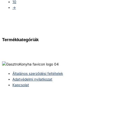
10
→
Termékkategóriák
Általános szerződési feltételek
Adatvédelmi nyilatkozat
Kapcsolat
Telefonszám:
(+36) 70 386 6929
E-Mail:
info@zericom.hu