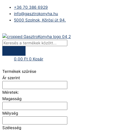
Skip
Products
+36 70 386 6929
to
search
info@gasztrokonyha.hu
content
5000 Szolnok, Kőrösi út 94.
Bejelentkezés
0,00
Ft
0
Kosár
Termékek szűrése
Ár szerint
Méretek:
Magasság
Mélység
Szélesség