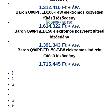
1.312.410
Ft
+ ÁFA
Baron Q90PF/ED100-T4W elektromos közvetlen
fűtésű főzőedény
1.614.322
Ft
+ ÁFA
Baron Q90PF/ED150 elektromos közvetett fűtésű
főzőedény
1.391.343
Ft
+ ÁFA
Baron Q90PF/ED150-T4W elektromos indirekt
fűtésű főzőedény
1.715.445
Ft
+ ÁFA
1
2
3
4
…
8
9