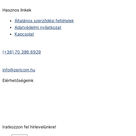
Hasznos linkek
Általános szerződési feltételek
Adatvédelmi nyilatkozat
Kapcsolat
Telefonszám:
(+36) 70 386 6929
E-Mail:
info@zericom.hu
Elérhetőségeink
Telefonszám:
(+36) 70 386 6929
E-Mail:
info@gasztrokonyha.hu
Iratkozzon fel hírlevelünkre!