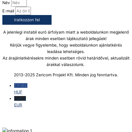
Név
E-mail
Iratkozzon fel
A jelenlegi instabil euró árfolyam miatt a weboldalunkon megjelenő
árak minden esetben tájékoztató jellegűek!
Kérjük vegye figyelembe, hogy weboldalunkon ajánlatkérés
leadása lehetséges.
Az árajánlatkérésekre minden esetben rövid határidővel, aktualizált
árakkal válaszolunk.
2013-2025 Zericom Projekt Kft. Minden jog fenntartva.
HUF Ft
HUF
EUR €
EUR