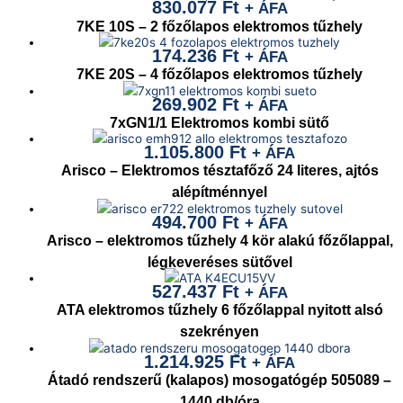
830.077
Ft
+ ÁFA
7KE 10S – 2 főzőlapos elektromos tűzhely
174.236
Ft
+ ÁFA
7KE 20S – 4 főzőlapos elektromos tűzhely
269.902
Ft
+ ÁFA
7xGN1/1 Elektromos kombi sütő
1.105.800
Ft
+ ÁFA
Arisco – Elektromos tésztafőző 24 literes, ajtós
alépítménnyel
494.700
Ft
+ ÁFA
Arisco – elektromos tűzhely 4 kör alakú főzőlappal,
légkeveréses sütővel
527.437
Ft
+ ÁFA
ATA elektromos tűzhely 6 főzőlappal nyitott alsó
szekrényen
1.214.925
Ft
+ ÁFA
Átadó rendszerű (kalapos) mosogatógép 505089 –
1440 db/óra