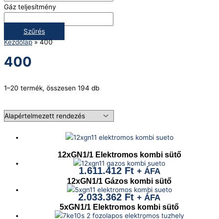
Gáz teljesítmény
Szűrés
Kezdőlap
»
400
400
1–20 termék, összesen 194 db
12xGN1/1 Elektromos kombi sütő
1.611.412
Ft
+ ÁFA
12xGN1/1 Gázos kombi sütő
2.033.362
Ft
+ ÁFA
5xGN1/1 Elektromos kombi sütő