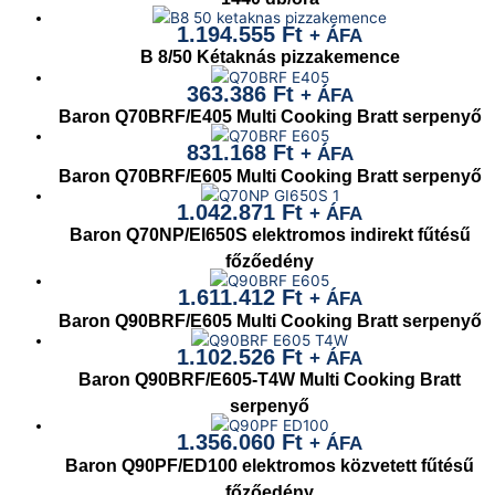
1.194.555
Ft
+ ÁFA
B 8/50 Kétaknás pizzakemence
363.386
Ft
+ ÁFA
Baron Q70BRF/E405 Multi Cooking Bratt serpenyő
831.168
Ft
+ ÁFA
Baron Q70BRF/E605 Multi Cooking Bratt serpenyő
1.042.871
Ft
+ ÁFA
Baron Q70NP/EI650S elektromos indirekt fűtésű
főzőedény
1.611.412
Ft
+ ÁFA
Baron Q90BRF/E605 Multi Cooking Bratt serpenyő
1.102.526
Ft
+ ÁFA
Baron Q90BRF/E605-T4W Multi Cooking Bratt
serpenyő
1.356.060
Ft
+ ÁFA
Baron Q90PF/ED100 elektromos közvetett fűtésű
főzőedény