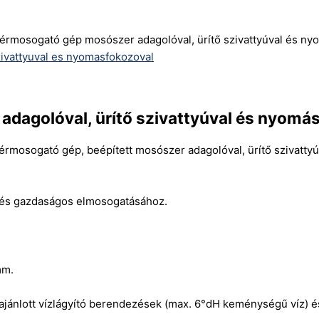
nyérmosogató gép mosószer adagolóval, ürítő szivattyúval és n
adagolóval, ürítő szivattyúval és nyomá
yérmosogató gép, beépített mosószer adagolóval, ürítő szivatty
s és gazdaságos elmosogatásához.
mm.
lott vízlágyító berendezések (max. 6°dH keménységű víz) és 