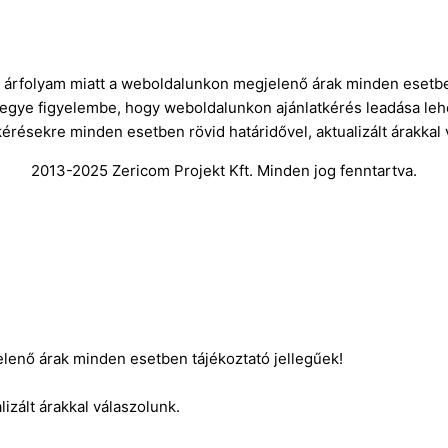
ró árfolyam miatt a weboldalunkon megjelenő árak minden esetbe
vegye figyelembe, hogy weboldalunkon ajánlatkérés leadása leh
kérésekre minden esetben rövid határidővel, aktualizált árakkal
2013-2025 Zericom Projekt Kft. Minden jog fenntartva.
elenő árak minden esetben tájékoztató jellegűek!
izált árakkal válaszolunk.