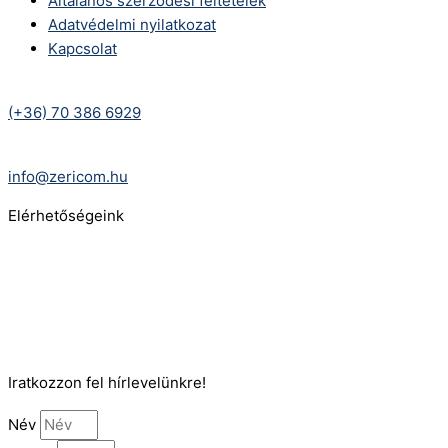
Általános szerződési feltételek
Adatvédelmi nyilatkozat
Kapcsolat
Telefonszám:
(+36) 70 386 6929
E-Mail:
info@zericom.hu
Elérhetőségeink
Telefonszám:
(+36) 70 386 6929
E-Mail:
info@gasztrokonyha.hu
Iratkozzon fel hírlevelünkre!
Név