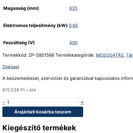
Magasság (mm)
835
Elektromos teljesítmény (kW)
6,65
Feszültség (V)
400
Termékkód:
ZP-S801566
Termékkategóriák:
MOSOGATÁS
,
Tá
Stalgast
A beüzemeléssel, szervizzel és garanciával kapcsolatos info
615.536
Ft
+ ÁFA
-
+
Árajánlati kosárba teszem
Kiegészítő termékek