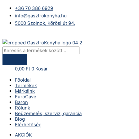
Skip
Products
Digitális
+36 70 386 6929
to
search
tányérmosogató
info@gasztrokonyha.hu
content
gép
5000 Szolnok, Kőrösi út 94.
mosószer
adagolóval,
Bejelentkezés
ürítő
szivattyúval
és
nyomásfokozóval
0,00
Ft
0
Kosár
-
801566
Főoldal
mennyiség
Termékek
Márkáink
EuroCave
Baron
Rólunk
Beüzemelés, szerviz, garancia
Blog
Elérhetőség
AKCIÓK