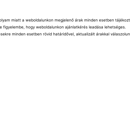
árfolyam miatt a weboldalunkon megjelenő árak minden esetben tájékozt
e figyelembe, hogy weboldalunkon ajánlatkérés leadása lehetséges.
ésekre minden esetben rövid határidővel, aktualizált árakkal válaszolu