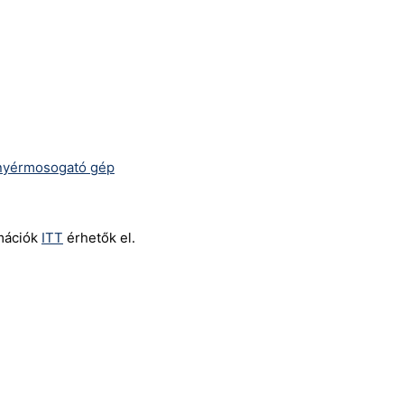
nyérmosogató gép
rmációk
ITT
érhetők el.