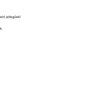
ató jellegűek!
nk.