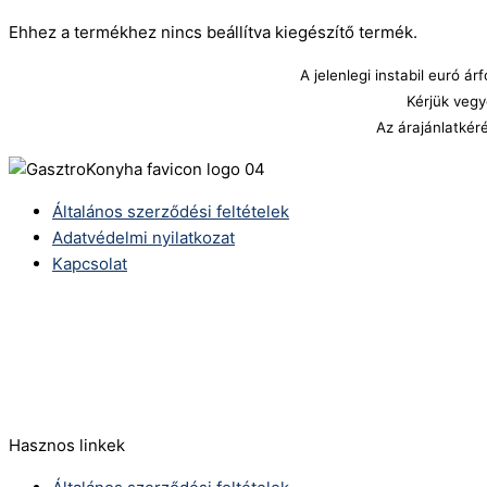
Ehhez a termékhez nincs beállítva kiegészítő termék.
A jelenlegi instabil euró 
Kérjük vegy
Az árajánlatkér
Általános szerződési feltételek
Adatvédelmi nyilatkozat
Kapcsolat
Telefonszám:
(+36) 70 386 6929
E-Mail:
info@zericom.hu
Hasznos linkek