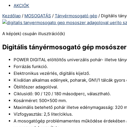
AKCIÓK
Kezdőlap
/
MOSOGATÁS
/
Tányérmosogató gép
/ Digitális tá
A kép(ek) csupán illusztráció(k)
Digitális tányérmosogató gép mosószer 
POWER DIGITAL elöltöltős univerzális pohár- illetve tán
Forrázás funkció.
Elektronikus vezérlés, digitális kijelző.
Kiválóan alkalmas edények, poharak, GN1/1 tálcák gyor
Öblítőszer adagolóval.
Ciklusidő: 90 / 120 / 180 másodperc, választható.
Kosárméret: 500×500 mm.
Maximális betehető pohár illetve edénymagasság: 320 
Vízfogyasztás: 2,5 liter/ciklus.
A mosogatógép problémamentes működése érdekében aján