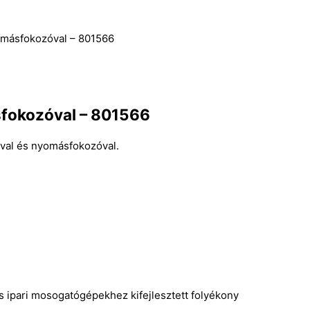
yomásfokozóval – 801566
sfokozóval – 801566
úval és nyomásfokozóval.
ipari mosogatógépekhez kifejlesztett folyékony