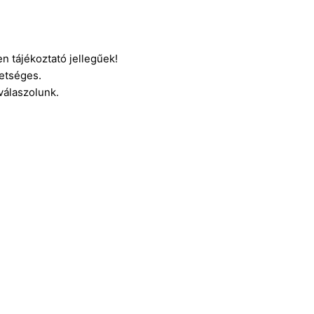
n tájékoztató jellegűek!
etséges.
 válaszolunk.