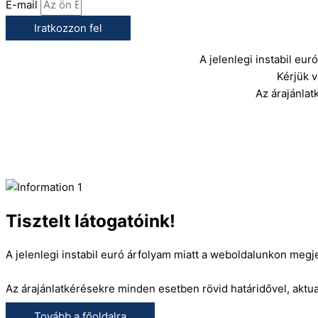
E-mail
Iratkozzon fel
A jelenlegi instabil eu
Kérjük 
Az árajánlat
Tisztelt látogatóink!
A jelenlegi instabil euró árfolyam miatt a weboldalunkon megj
Az árajánlatkérésekre minden esetben rövid határidővel, aktual
Tovább a főoldalra