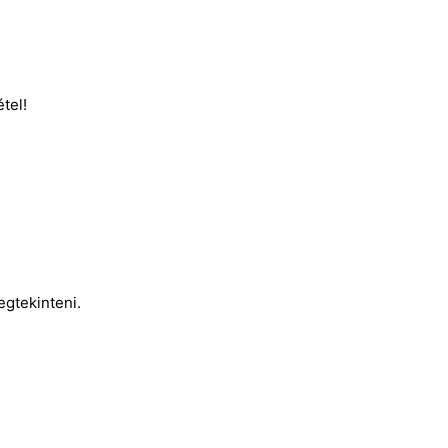
tel!
egtekinteni.