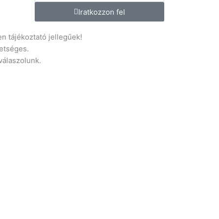
.hu
Iratkozzon fel
n tájékoztató jellegűek!
etséges.
 válaszolunk.