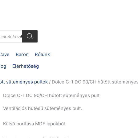
Cave
Baron
Rólunk
log
Elérhetőség
ött süteményes pultok
/ Dolce C-1 DC 90/CH hűtött süteményes
Dolce C-1 DC 90/CH hűtött süteményes pult
Ventilációs hűtésű süteményes pult.
Külső borítása MDF lapokból.