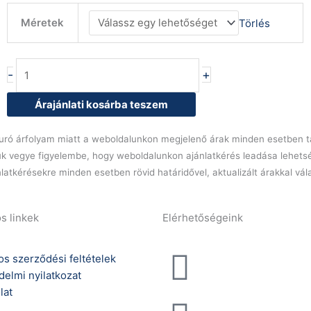
Dolce
Méretek
Törlés
C-
1
DC
-
+
90/CH
hűtött
Árajánlati kosárba teszem
süteményes
pult
l euró árfolyam miatt a weboldalunkon megjelenő árak minden esetben tá
mennyiség
ük vegye figyelembe, hogy weboldalunkon ajánlatkérés leadása lehets
latkérésekre minden esetben rövid határidővel, aktualizált árakkal vá
s linkek
Elérhetőségeink
Telefonszám:
os szerződési feltételek
delmi nyilatkozat
(+36) 70 386 6929
lat
E-Mail: