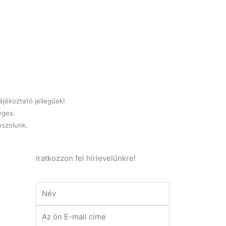
jékoztató jellegűek!
éges.
laszolunk.
Iratkozzon fel hírlevelünkre!
Név
E-
mail