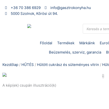
Skip
+36 70 386 6929
info@gasztrokonyha.hu
to
5000 Szolnok, Kőrösi út 94.
content
Products
search
Főoldal
Termékek
Márkáink
Euro
Beüzemelés, szerviz, garancia
B
Kezdőlap
/
HŰTÉS
/
Hűtött cukrász és süteményes vitrin
/
Hűt
A kép(ek) csupán illusztráció(k)