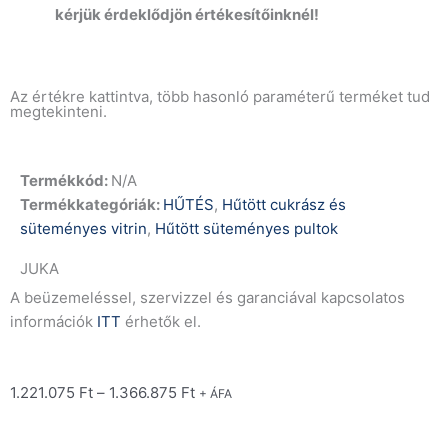
kérjük érdeklődjön értékesítőinknél!
Az értékre kattintva, több hasonló paraméterű terméket tud
megtekinteni.
Termékkód:
N/A
Termékkategóriák:
HŰTÉS
,
Hűtött cukrász és
süteményes vitrin
,
Hűtött süteményes pultok
JUKA
A beüzemeléssel, szervizzel és garanciával kapcsolatos
információk
ITT
érhetők el.
1.221.075
Ft
–
1.366.875
Ft
+ ÁFA