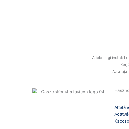
A jelenlegi instabi
Kérj
Az áraján
Haszno
Általán
Adatvé
Kapcso