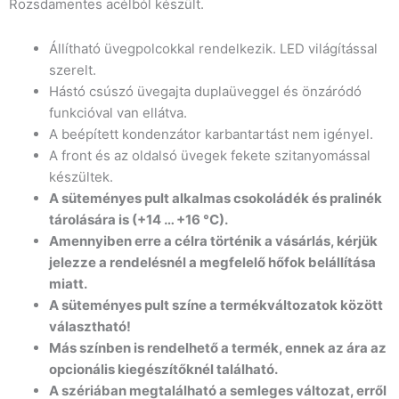
Rozsdamentes acélból készült.
Állítható üvegpolcokkal rendelkezik. LED világítással
szerelt.
Hástó csúszó üvegajta duplaüveggel és önzáródó
funkcióval van ellátva.
A beépített kondenzátor karbantartást nem igényel.
A front és az oldalsó üvegek fekete szitanyomással
készültek.
A süteményes pult alkalmas csokoládék és pralinék
tárolására is (+14 … +16 °C).
Amennyiben erre a célra történik a vásárlás, kérjük
jelezze a rendelésnél a megfelelő hőfok belállítása
miatt.
A süteményes pult színe a termékváltozatok között
választható!
Más színben is rendelhető a termék, ennek az ára az
opcionális kiegészítőknél található.
A szériában megtalálható a semleges változat, erről