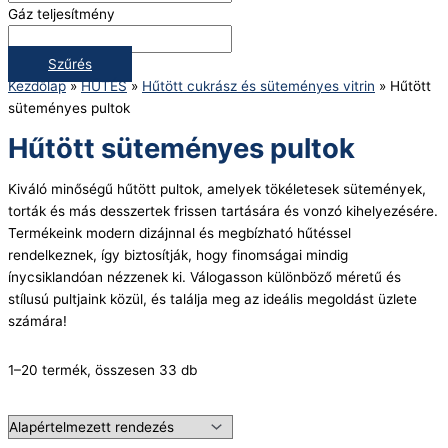
Gáz teljesítmény
Szűrés
Kezdőlap
»
HŰTÉS
»
Hűtött cukrász és süteményes vitrin
»
Hűtött
süteményes pultok
Hűtött süteményes pultok
Kiváló minőségű hűtött pultok, amelyek tökéletesek sütemények,
torták és más desszertek frissen tartására és vonzó kihelyezésére.
Termékeink modern dizájnnal és megbízható hűtéssel
rendelkeznek, így biztosítják, hogy finomságai mindig
ínycsiklandóan nézzenek ki. Válogasson különböző méretű és
stílusú pultjaink közül, és találja meg az ideális megoldást üzlete
számára!
1–20 termék, összesen 33 db