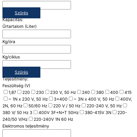
Szűrés
Kapacitás:
Űrtartalom (Liter)
Kg/óra
Kg/ciklus
Szűrés
Teljesítmény:
Feszültség (V)
1,87
220
230
230 V, 50 Hz
240
380
400
415
~ 1N x 230 V, 50 Hz
3x400
~ 3N x 400 V, 50 Hz
400V,
2N, 60 Hz
50/60 Hz
220 V / 50 Hz
220-240 V, 50 Hz
380 V/ 50 Hz 3
400V 3F+N+T 50Hz
380-415V 3N
220-
240/50 V/Hz
220-240V 1N 60 Hz
Elektromos teljesítmény