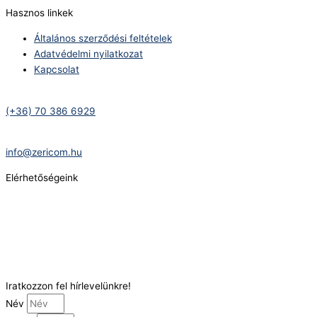
Hasznos linkek
Általános szerződési feltételek
Adatvédelmi nyilatkozat
Kapcsolat
Telefonszám:
(+36) 70 386 6929
E-Mail:
info@zericom.hu
Elérhetőségeink
Telefonszám:
(+36) 70 386 6929
E-Mail:
info@gasztrokonyha.hu
Iratkozzon fel hírlevelünkre!
Név