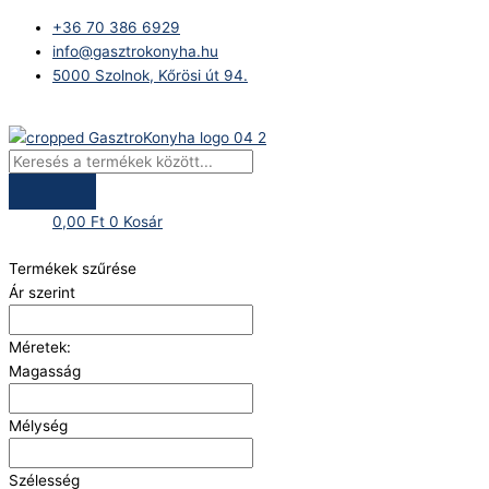
Skip
Products
+36 70 386 6929
to
search
info@gasztrokonyha.hu
content
5000 Szolnok, Kőrösi út 94.
Bejelentkezés
0,00
Ft
0
Kosár
Termékek szűrése
Ár szerint
Méretek:
Magasság
Mélység
Szélesség