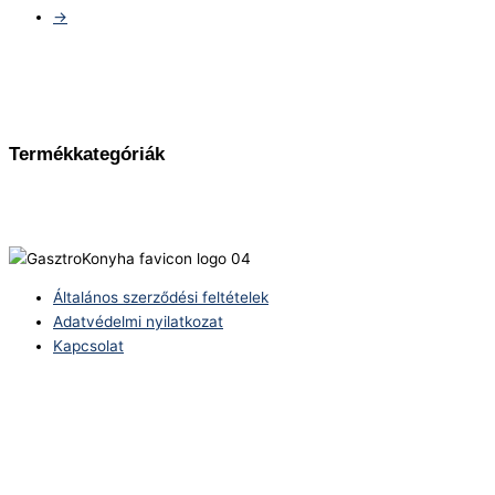
→
Termékkategóriák
Általános szerződési feltételek
Adatvédelmi nyilatkozat
Kapcsolat
Telefonszám:
(+36) 70 386 6929
E-Mail:
info@zericom.hu