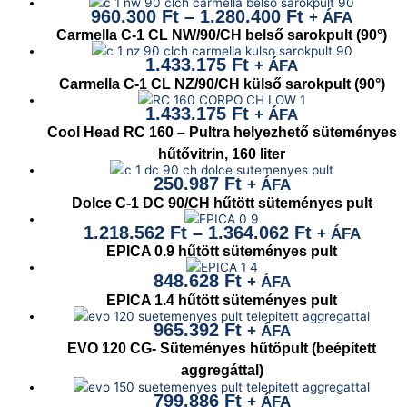
960.300
Ft
–
1.280.400
Ft
+ ÁFA
Carmella C-1 CL NW/90/CH belső sarokpult (90°)
1.433.175
Ft
+ ÁFA
Carmella C-1 CL NZ/90/CH külső sarokpult (90°)
1.433.175
Ft
+ ÁFA
Cool Head RC 160 – Pultra helyezhető süteményes
hűtővitrin, 160 liter
250.987
Ft
+ ÁFA
Dolce C-1 DC 90/CH hűtött süteményes pult
1.218.562
Ft
–
1.364.062
Ft
+ ÁFA
EPICA 0.9 hűtött süteményes pult
848.628
Ft
+ ÁFA
EPICA 1.4 hűtött süteményes pult
965.392
Ft
+ ÁFA
EVO 120 CG- Süteményes hűtőpult (beépített
aggregáttal)
799.886
Ft
+ ÁFA