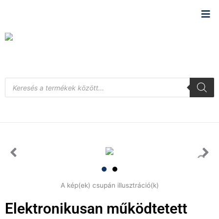
Skip
to
content
Products
search
A kép(ek) csupán illusztráció(k)
Elektronikusan működtetett