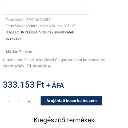
Termékkód:
ZP-PN064282
Termékkategóriák:
Hűtött ivókutak
,
VÍZ- ÉS
ITALTECHNOLÓGIA
,
Vízkutak, ivóvízvételi
eszközök
Zericom
A beüzemeléssel, szervizzel és garanciával kapcsolatos
információk
ITT
érhetők el.
333.153
Ft
+ ÁFA
Elektronikusan
-
+
Árajánlati kosárba teszem
működtetett
hűtött
oszlopos
Kiegészítő termékek
ivókút