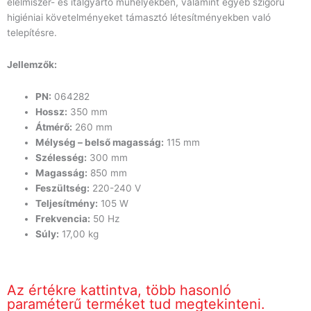
élelmiszer- és italgyártó műhelyekben, valamint egyéb szigorú
higiéniai követelményeket támasztó létesítményekben való
telepítésre.
Jellemzők:
PN:
064282
Hossz:
350 mm
Átmérő:
260 mm
Mélység – belső magasság:
115 mm
Szélesség:
300 mm
Magasság:
850 mm
Feszültség:
220-240 V
Teljesítmény:
105 W
Frekvencia:
50 Hz
Súly:
17,00 kg
Az értékre kattintva, több hasonló
paraméterű terméket tud megtekinteni.