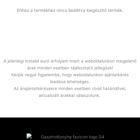
rozsdamentes
acélból
Ehhez a termékhez nincs beállítva kiegészítő termék.
mennyiség
A jelenlegi instabil euró árfolyam miatt a weboldalunkon megjelenő
árak minden esetben tájékoztató jellegűek!
Kérjük vegye figyelembe, hogy weboldalunkon ajánlatkérés
leadása lehetséges.
Az árajánlatkérésekre minden esetben rövid határidővel,
aktualizált árakkal válaszolunk.