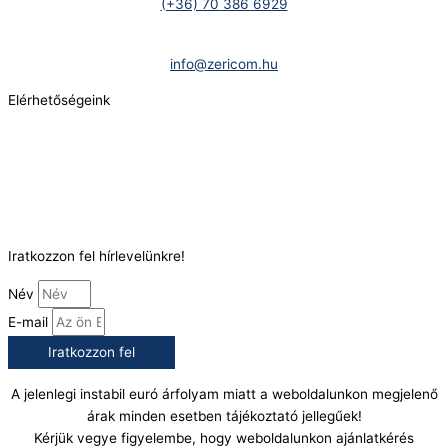
(+36) 70 386 6929
E-Mail:
info@zericom.hu
Elérhetőségeink
Telefonszám:
(+36) 70 386 6929
E-Mail:
info@gasztrokonyha.hu
Iratkozzon fel hírlevelünkre!
Név
E-mail
Iratkozzon fel
A jelenlegi instabil euró árfolyam miatt a weboldalunkon megjelenő
árak minden esetben tájékoztató jellegűek!
Kérjük vegye figyelembe, hogy weboldalunkon ajánlatkérés