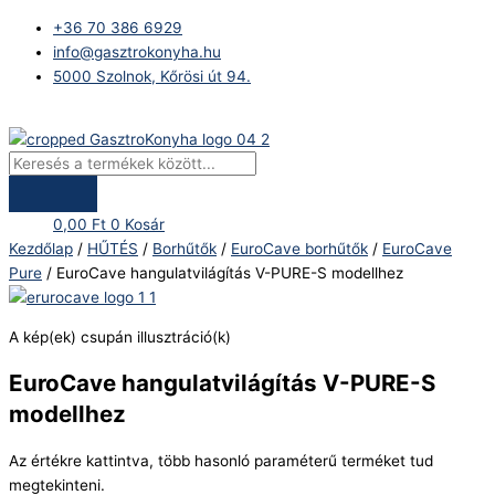
Skip
Products
EuroCave
+36 70 386 6929
to
search
hangulatvilágítás
info@gasztrokonyha.hu
content
V-
5000 Szolnok, Kőrösi út 94.
PURE-
S
Bejelentkezés
modellhez
mennyiség
0,00
Ft
0
Kosár
Kezdőlap
/
HŰTÉS
/
Borhűtők
/
EuroCave borhűtők
/
EuroCave
Pure
/ EuroCave hangulatvilágítás V-PURE-S modellhez
A kép(ek) csupán illusztráció(k)
EuroCave hangulatvilágítás V-PURE-S
modellhez
Az értékre kattintva, több hasonló paraméterű terméket tud
megtekinteni.