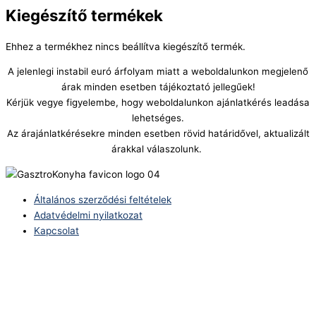
Kiegészítő termékek
Ehhez a termékhez nincs beállítva kiegészítő termék.
A jelenlegi instabil euró árfolyam miatt a weboldalunkon megjelenő
árak minden esetben tájékoztató jellegűek!
Kérjük vegye figyelembe, hogy weboldalunkon ajánlatkérés leadása
lehetséges.
Az árajánlatkérésekre minden esetben rövid határidővel, aktualizált
árakkal válaszolunk.
Általános szerződési feltételek
Adatvédelmi nyilatkozat
Kapcsolat
Telefonszám:
(+36) 70 386 6929
E-Mail:
info@zericom.hu