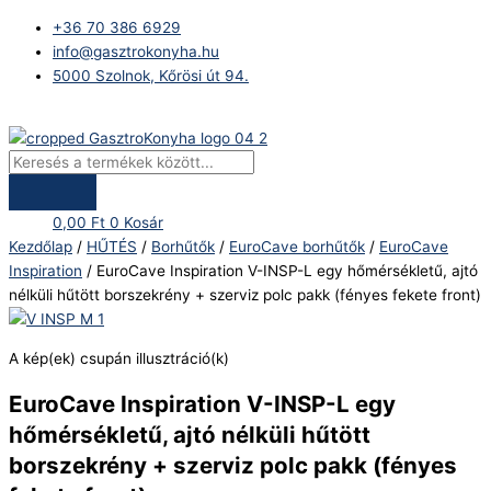
Skip
Products
EuroCave
+36 70 386 6929
to
search
Inspiration
info@gasztrokonyha.hu
content
V-
5000 Szolnok, Kőrösi út 94.
INSP-
L
Bejelentkezés
egy
hőmérsékletű,
ajtó
nélküli
0,00
Ft
0
Kosár
hűtött
Kezdőlap
/
HŰTÉS
/
Borhűtők
/
EuroCave borhűtők
/
EuroCave
borszekrény
Inspiration
/ EuroCave Inspiration V-INSP-L egy hőmérsékletű, ajtó
+
nélküli hűtött borszekrény + szerviz polc pakk (fényes fekete front)
szerviz
polc
pakk
A kép(ek) csupán illusztráció(k)
(fényes
fekete
EuroCave Inspiration V-INSP-L egy
front)
hőmérsékletű, ajtó nélküli hűtött
mennyiség
borszekrény + szerviz polc pakk (fényes