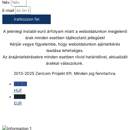
Név
E-mail
Iratkozzon fel
A jelenlegi instabil euró árfolyam miatt a weboldalunkon megjelenő
árak minden esetben tájékoztató jellegűek!
Kérjük vegye figyelembe, hogy weboldalunkon ajánlatkérés
leadása lehetséges.
Az árajánlatkérésekre minden esetben rövid határidővel, aktualizált
árakkal válaszolunk.
2013-2025 Zericom Projekt Kft. Minden jog fenntartva.
HUF Ft
HUF
EUR €
EUR