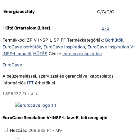
Energiaosztály
G/G/G/G
Hűtő űrtartalom (Liter)
273
Termékkód:
ZP-V-INSP-L-SP-FF
Termékkategóriák:
Borhűtők
,
EuroCave borhűtők
,
EuroCave Inspiration
,
EuroCave Inspiration V-
INSP-L modell
,
HŰTÉS
Címke
eurocaveinspiration
EuroCave
A beüzemeléssel, szervizzel és garanciával kapcsolatos
információk
ITT
érhetők el.
1.895.137
Ft
+ ÁFA
EuroCave Revelation V-INSP-L law-E, teli üveg ajtó
Hozzáad
209.883
Ft
+ ÁFA