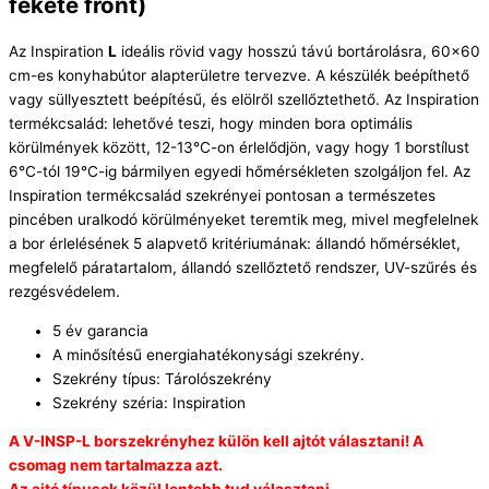
fekete front)
Az Inspiration
L
ideális rövid vagy hosszú távú bortárolásra, 60×60
cm-es konyhabútor alapterületre tervezve. A készülék beépíthető
vagy süllyesztett beépítésű, és elölről szellőztethető. Az Inspiration
termékcsalád: lehetővé teszi, hogy minden bora optimális
körülmények között, 12-13°C-on érlelődjön, vagy hogy 1 borstílust
6°C-tól 19°C-ig bármilyen egyedi hőmérsékleten szolgáljon fel. Az
Inspiration termékcsalád szekrényei pontosan a természetes
pincében uralkodó körülményeket teremtik meg, mivel megfelelnek
a bor érlelésének 5 alapvető kritériumának: állandó hőmérséklet,
megfelelő páratartalom, állandó szellőztető rendszer, UV-szűrés és
rezgésvédelem.
5 év garancia
A minősítésű energiahatékonysági szekrény.
Szekrény típus: Tárolószekrény
Szekrény széria: Inspiration
A V-INSP-L borszekrényhez külön kell ajtót választani! A
csomag nem tartalmazza azt.