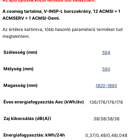
Az ajtó típusok közül lentebb tud választani.
A csomag tartalma, V-INSP-L borszekrény, 12 ACMSI + 1
ACMSERV + 1 ACMSI-Demi.
Az értékre kattintva, több hasonló paraméterű terméket tud
megtekinteni.
Szélesség (mm)
594
Mélység (mm)
590
Magasság (mm)
1820-1890
Éves energiafogyasztás Aec (kWh/év)
136/176/176/176
Zaj kibocsátás (dB(A))
38/38/38/38
Energiafogyasztás: kWh/24h
0,37/0,48/0,48/,048