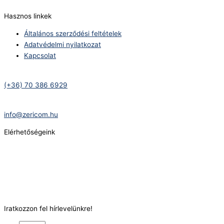
Hasznos linkek
Általános szerződési feltételek
Adatvédelmi nyilatkozat
Kapcsolat
Telefonszám:
(+36) 70 386 6929
E-Mail:
info@zericom.hu
Elérhetőségeink
Telefonszám:
(+36) 70 386 6929
E-Mail:
info@gasztrokonyha.hu
Iratkozzon fel hírlevelünkre!