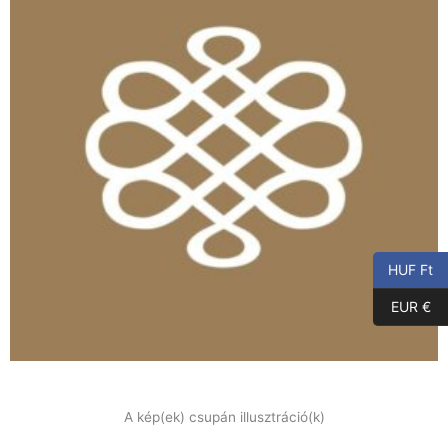
HUF Ft
EUR €
A kép(ek) csupán illusztráció(k)