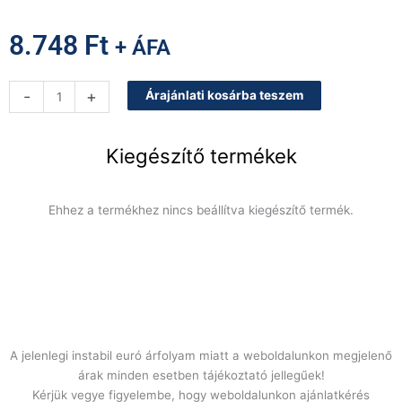
8.748
Ft
+ ÁFA
EuroCave
-
+
Árajánlati kosárba teszem
megerősített
hátlap
szállításhoz
Kiegészítő termékek
V-
REVEL
modellhez
Ehhez a termékhez nincs beállítva kiegészítő termék.
mennyiség
A jelenlegi instabil euró árfolyam miatt a weboldalunkon megjelenő
árak minden esetben tájékoztató jellegűek!
Kérjük vegye figyelembe, hogy weboldalunkon ajánlatkérés