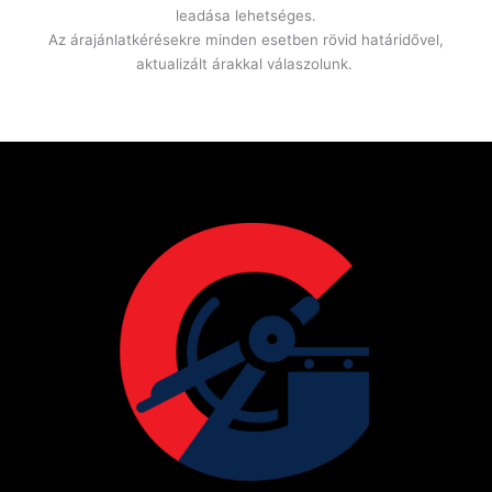
leadása lehetséges.
Az árajánlatkérésekre minden esetben rövid határidővel,
aktualizált árakkal válaszolunk.