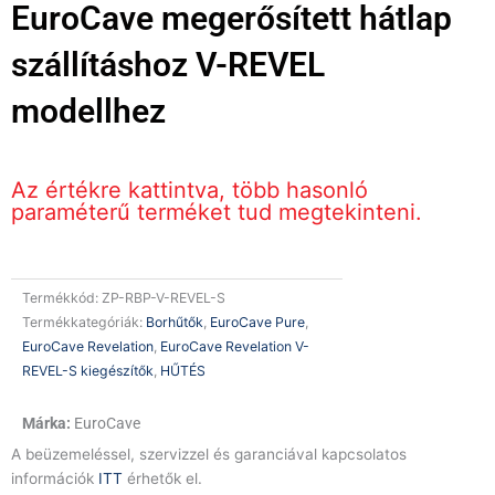
EuroCave megerősített hátlap
szállításhoz V-REVEL
modellhez
Az értékre kattintva, több hasonló
paraméterű terméket tud megtekinteni.
Termékkód:
ZP-RBP-V-REVEL-S
Termékkategóriák:
Borhűtők
,
EuroCave Pure
,
EuroCave Revelation
,
EuroCave Revelation V-
REVEL-S kiegészítők
,
HŰTÉS
EuroCave
A beüzemeléssel, szervizzel és garanciával kapcsolatos
információk
ITT
érhetők el.