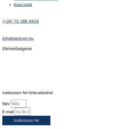
Kapcsolat
Telefonszám:
(+36) 70 386 6929
E-Mail:
info@zericom.hu
Elérhetőségeink
Telefonszám:
(+36) 70 386 6929
E-Mail:
info@gasztrokonyha.hu
Iratkozzon fel hírlevelünkre!
Név
E-mail
Iratkozzon fel