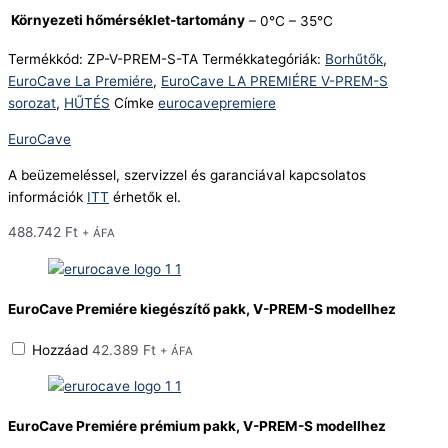
Környezeti hőmérséklet-tartomány
– 0°C – 35°C
Termékkód:
ZP-V-PREM-S-TA
Termékkategóriák:
Borhűtők
,
EuroCave La Premiére
,
EuroCave LA PREMIÉRE V-PREM-S
sorozat
,
HŰTÉS
Címke
eurocavepremiere
EuroCave
A beüzemeléssel, szervizzel és garanciával kapcsolatos
információk
ITT
érhetők el.
488.742
Ft
+ ÁFA
EuroCave Premiére kiegészítő pakk, V-PREM-S modellhez
Hozzáad
42.389
Ft
+ ÁFA
EuroCave Premiére prémium pakk, V-PREM-S modellhez