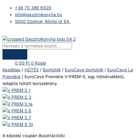
Skip
Products
EuroCave
+36 70 386 6929
to
search
Premiére
info@gasztrokonyha.hu
content
V-
5000 Szolnok, Kőrösi út 94.
PREM-
S,
Bejelentkezés
egy
hőmérsékletű,
teliajtós
hűtött
0,00
Ft
0
Kosár
borszekrény
Kezdőlap
/
HŰTÉS
/
Borhűtők
/
EuroCave borhűtők
/
EuroCave La
mennyiség
Premiére
/ EuroCave Premiére V-PREM-S, egy hőmérsékletű,
teliajtós hűtött borszekrény
A kép(ek) csupán illusztráció(k)