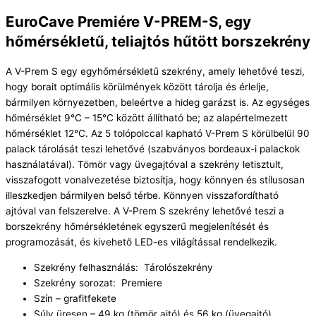
EuroCave Premiére V-PREM-S, egy
hőmérsékletű, teliajtós hűtött borszekrény
A V-Prem S egy egyhőmérsékletű szekrény, amely lehetővé teszi,
hogy borait optimális körülmények között tárolja és érlelje,
bármilyen környezetben, beleértve a hideg garázst is. Az egységes
hőmérséklet 9°C – 15°C között állítható be; az alapértelmezett
hőmérséklet 12°C. Az 5 tolópolccal kapható V-Prem S körülbelül 90
palack tárolását teszi lehetővé (szabványos bordeaux-i palackok
használatával). Tömör vagy üvegajtóval a szekrény letisztult,
visszafogott vonalvezetése biztosítja, hogy könnyen és stílusosan
illeszkedjen bármilyen belső térbe. Könnyen visszafordítható
ajtóval van felszerelve. A V-Prem S szekrény lehetővé teszi a
borszekrény hőmérsékletének egyszerű megjelenítését és
programozását, és kivehető LED-es világítással rendelkezik.
Szekrény felhasználás: Tárolószekrény
Szekrény sorozat: Premiere
Szín – grafitfekete
Súly üresen – 49 kg (tömör ajtó) és 56 kg (üvegajtó)