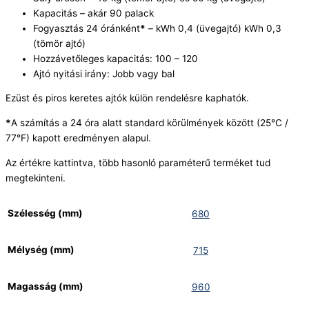
Kapacitás – akár 90 palack
Fogyasztás 24 óránként
*
– kWh 0,4 (üvegajtó) kWh 0,3
(tömör ajtó)
Hozzávetőleges kapacitás: 100 – 120
Ajtó nyitási irány: Jobb vagy bal
Ezüst és piros keretes ajtók külön rendelésre kaphatók.
*
A számítás a 24 óra alatt standard körülmények között (25°C /
77°F) kapott eredményen alapul.
Az értékre kattintva, több hasonló paraméterű terméket tud
megtekinteni.
Szélesség (mm)
680
Mélység (mm)
715
Magasság (mm)
960