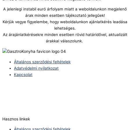
A jelenlegi instabil euró árfolyam miatt a weboldalunkon megjelenő
árak minden esetben tájékoztató jellegűek!
Kérjük vegye figyelembe, hogy weboldalunkon ajánlatkérés leadása
lehetséges.
Az árajánlatkérésekre minden esetben rövid határidővel, aktualizált
árakkal válaszolunk.
Általános szerződési feltételek
Adatvédelmi nyilatkozat
Kapcsolat
Telefonszám:
(+36) 70 386 6929
E-Mail:
info@zericom.hu
Hasznos linkek
Általános szerződési feltételek