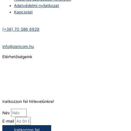
Adatvédelmi nyilatkozat
Kapcsolat
Telefonszám:
(+36) 70 386 6929
E-Mail:
info@zericom.hu
Elérhetőségeink
Telefonszám:
(+36) 70 386 6929
E-Mail:
info@gasztrokonyha.hu
Iratkozzon fel hírlevelünkre!
Név
E-mail
Iratkozzon fel