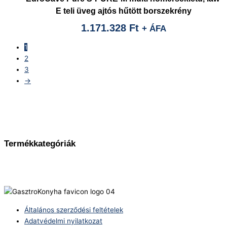
E teli üveg ajtós hűtött borszekrény
1.171.328
Ft
+ ÁFA
1
2
3
→
Termékkategóriák
Általános szerződési feltételek
Adatvédelmi nyilatkozat