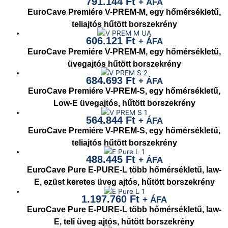
791.144
Ft
+ ÁFA
EuroCave Premiére V-PREM-M, egy hőmérsékletű,
teliajtós hűtött borszekrény
606.121
Ft
+ ÁFA
EuroCave Premiére V-PREM-M, egy hőmérsékletű,
üvegajtós hűtött borszekrény
684.693
Ft
+ ÁFA
EuroCave Premiére V-PREM-S, egy hőmérsékletű,
Low-E üvegajtós, hűtött borszekrény
564.844
Ft
+ ÁFA
EuroCave Premiére V-PREM-S, egy hőmérsékletű,
teliajtós hűtött borszekrény
488.445
Ft
+ ÁFA
EuroCave Pure E-PURE-L több hőmérsékletű, law-
E, ezüst keretes üveg ajtós, hűtött borszekrény
1.197.760
Ft
+ ÁFA
EuroCave Pure E-PURE-L több hőmérsékletű, law-
E, teli üveg ajtós, hűtött borszekrény