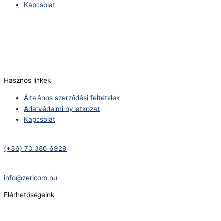
Kapcsolat
Telefonszám:
(+36) 70 386 6929
E-Mail:
info@zericom.hu
Hasznos linkek
Általános szerződési feltételek
Adatvédelmi nyilatkozat
Kapcsolat
Telefonszám:
(+36) 70 386 6929
E-Mail:
info@zericom.hu
Elérhetőségeink
Telefonszám: