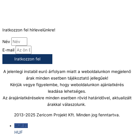
(+36) 70 386 6929
E-Mail:
info@gasztrokonyha.hu
Iratkozzon fel hírlevelünkre!
Név
E-mail
Iratkozzon fel
A jelenlegi instabil euró árfolyam miatt a weboldalunkon megjelenő
árak minden esetben tájékoztató jellegűek!
Kérjük vegye figyelembe, hogy weboldalunkon ajánlatkérés
leadása lehetséges.
Az árajánlatkérésekre minden esetben rövid határidővel, aktualizált
árakkal válaszolunk.
2013-2025 Zericom Projekt Kft. Minden jog fenntartva.
HUF Ft
HUF