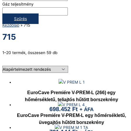
Gáz teljesítmény
Szűrés
Kezdőlap
»
715
715
1–20 termék, összesen 59 db
EuroCave Premiére V-PREM-L (266) egy
hőmérsékletű, teliajtós hűtött borszekrény
698.452
Ft
+ ÁFA
EuroCave Premiére V-PREM-L egy hőmérsékletű,
üvegajtós hűtött borszekrény