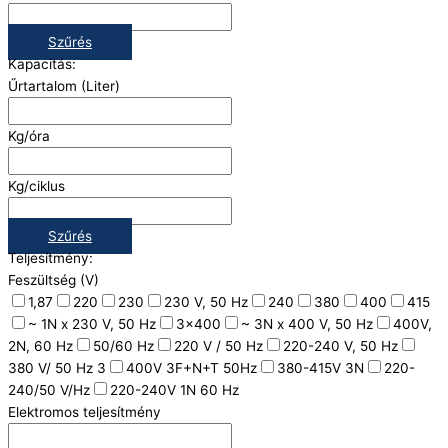
Szűrés
Kapacitás:
Űrtartalom (Liter)
Kg/óra
Kg/ciklus
Szűrés
Teljesítmény:
Feszültség (V)
1,87
220
230
230 V, 50 Hz
240
380
400
415
~ 1N x 230 V, 50 Hz
3x400
~ 3N x 400 V, 50 Hz
400V,
2N, 60 Hz
50/60 Hz
220 V / 50 Hz
220-240 V, 50 Hz
380 V/ 50 Hz 3
400V 3F+N+T 50Hz
380-415V 3N
220-
240/50 V/Hz
220-240V 1N 60 Hz
Elektromos teljesítmény