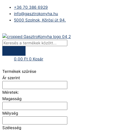
Skip
Products
+36 70 386 6929
to
search
info@gasztrokonyha.hu
content
5000 Szolnok, Kőrösi út 94.
Bejelentkezés
0,00
Ft
0
Kosár
Termékek szűrése
Ár szerint
Méretek:
Magasság
Mélység
Szélesség