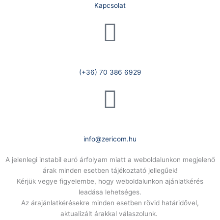
Kapcsolat
Telefonszám:
(+36) 70 386 6929
E-Mail:
info@zericom.hu
A jelenlegi instabil euró árfolyam miatt a weboldalunkon megjelenő
árak minden esetben tájékoztató jellegűek!
Kérjük vegye figyelembe, hogy weboldalunkon ajánlatkérés
leadása lehetséges.
Az árajánlatkérésekre minden esetben rövid határidővel,
aktualizált árakkal válaszolunk.