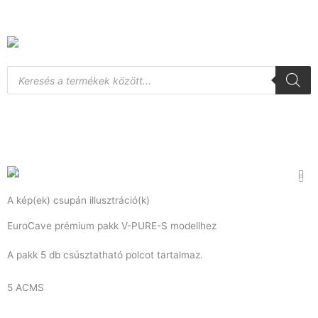
Skip
to
content
Products
search
A kép(ek) csupán illusztráció(k)
EuroCave prémium pakk V-PURE-S modellhez
A pakk 5 db csúsztatható polcot tartalmaz.
5 ACMS