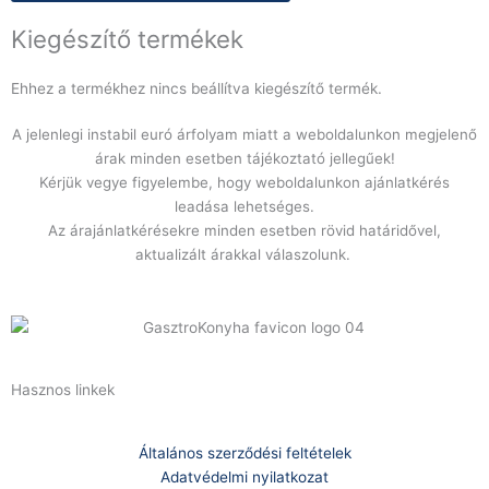
V-
PURE-
Kiegészítő termékek
S
modellhez
Ehhez a termékhez nincs beállítva kiegészítő termék.
mennyiség
A jelenlegi instabil euró árfolyam miatt a weboldalunkon megjelenő
árak minden esetben tájékoztató jellegűek!
Kérjük vegye figyelembe, hogy weboldalunkon ajánlatkérés
leadása lehetséges.
Az árajánlatkérésekre minden esetben rövid határidővel,
aktualizált árakkal válaszolunk.
Hasznos linkek
Általános szerződési feltételek
Adatvédelmi nyilatkozat