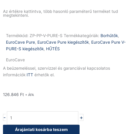
Az értékre kattintva, több hasonló paraméterű terméket tud
megtekinteni.
Termékkód:
ZP-PP-V-PURE-S
Termékkategóriák:
Borhűtők
,
EuroCave Pure
,
EuroCave Pure kiegészítők
,
EuroCave Pure V-
PURE-S kiegészítők
,
HŰTÉS
EuroCave
A beüzemeléssel, szervizzel és garanciával kapcsolatos
információk
ITT
érhetők el.
126.846
Ft
+ ÁFA
EuroCave
-
+
prémium
pakk
Árajánlati kosárba teszem