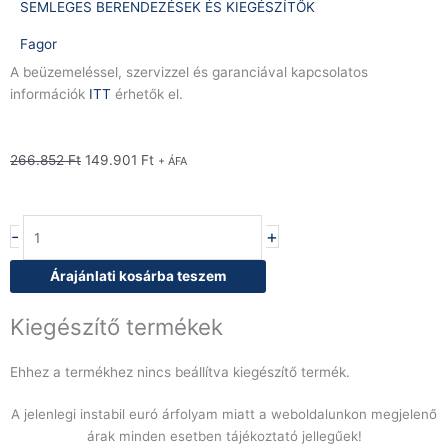
SEMLEGES BERENDEZÉSEK ÉS KIEGÉSZÍTŐK
Fagor
A beüzemeléssel, szervizzel és garanciával kapcsolatos
információk
ITT
érhetők el.
Original
Current
266.852
Ft
149.901
Ft
+ ÁFA
price
price
was:
is:
266.852 Ft.
149.901 Ft.
Fagor
-
+
kombi
sütőállvány
Árajánlati kosárba teszem
SH-
B
Kiegészítő termékek
K
85
Ehhez a termékhez nincs beállítva kiegészítő termék.
mennyiség
A jelenlegi instabil euró árfolyam miatt a weboldalunkon megjelenő
árak minden esetben tájékoztató jellegűek!