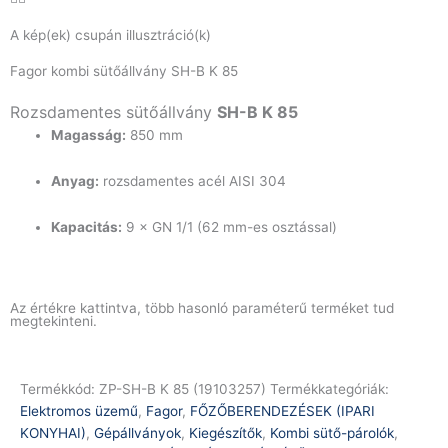
A kép(ek) csupán illusztráció(k)
Fagor kombi sütőállvány SH-B K 85
Rozsdamentes sütőállvány
SH-B K 85
Magasság:
850 mm
Anyag:
rozsdamentes acél AISI 304
Kapacitás:
9 × GN 1/1 (62 mm-es osztással)
Az értékre kattintva, több hasonló paraméterű terméket tud
megtekinteni.
Termékkód:
ZP-SH-B K 85 (19103257)
Termékkategóriák:
Elektromos üzemű
,
Fagor
,
FŐZŐBERENDEZÉSEK (IPARI
KONYHAI)
,
Gépállványok
,
Kiegészítők
,
Kombi sütő-párolók
,