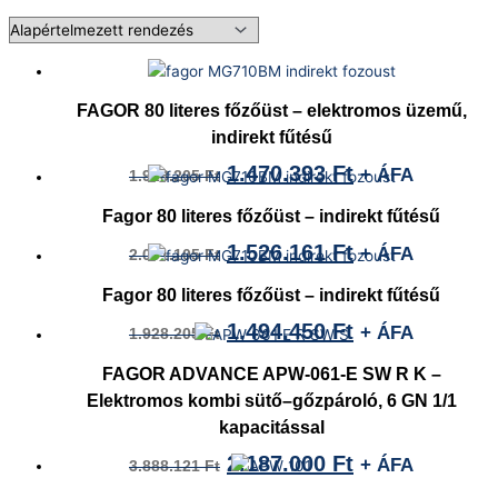
FAGOR 80 literes főzőüst – elektromos üzemű,
indirekt fűtésű
1.470.393
Ft
+ ÁFA
1.928.205
Ft
Fagor 80 literes főzőüst – indirekt fűtésű
1.526.161
Ft
+ ÁFA
2.001.105
Ft
Fagor 80 literes főzőüst – indirekt fűtésű
1.494.450
Ft
+ ÁFA
1.928.205
Ft
FAGOR ADVANCE APW-061-E SW R K –
Elektromos kombi sütő–gőzpároló, 6 GN 1/1
kapacitással
2.187.000
Ft
+ ÁFA
3.888.121
Ft