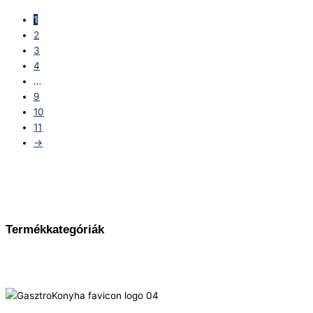
1
2
3
4
…
9
10
11
→
Termékkategóriák