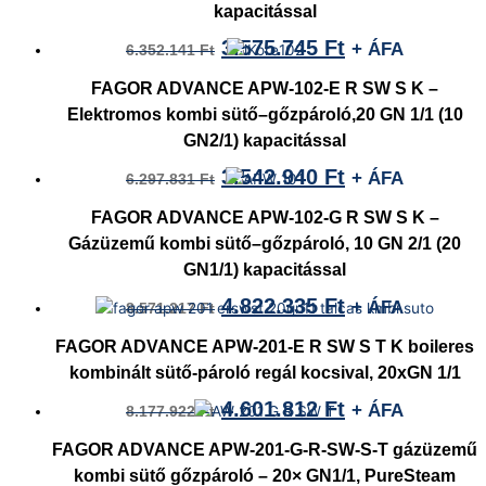
kapacitással
3.575.745
Ft
+ ÁFA
6.352.141
Ft
FAGOR ADVANCE APW-102-E R SW S K –
Elektromos kombi sütő–gőzpároló,20 GN 1/1 (10
GN2/1) kapacitással
3.542.940
Ft
+ ÁFA
6.297.831
Ft
FAGOR ADVANCE APW-102-G R SW S K –
Gázüzemű kombi sütő–gőzpároló, 10 GN 2/1 (20
GN1/1) kapacitással
4.822.335
Ft
+ ÁFA
8.571.217
Ft
FAGOR ADVANCE APW-201-E R SW S T K boileres
kombinált sütő-pároló regál kocsival, 20xGN 1/1
4.601.812
Ft
+ ÁFA
8.177.922
Ft
FAGOR ADVANCE APW-201-G-R-SW-S-T gázüzemű
kombi sütő gőzpároló – 20× GN1/1, PureSteam