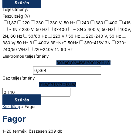
Szűrés
Teljesítmény:
Feszültség (V)
1,87
220
230
230 V, 50 Hz
240
380
400
415
~ 1N x 230 V, 50 Hz
3x400
~ 3N x 400 V, 50 Hz
400V,
2N, 60 Hz
50/60 Hz
220 V / 50 Hz
220-240 V, 50 Hz
380 V/ 50 Hz 3
400V 3F+N+T 50Hz
380-415V 3N
220-
240/50 V/Hz
220-240V 1N 60 Hz
Elektromos teljesítmény
0024
0,024kW
1200
1200kW
Gáz teljesítmény
1
1kW
1313
13+13kW
Szűrés
Kezdőlap
»
Fagor
Fagor
1–20 termék, összesen 209 db