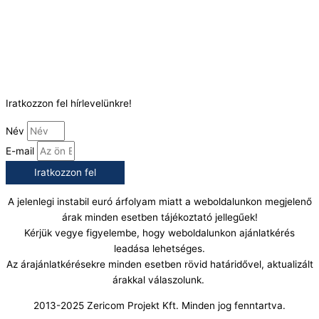
Telefonszám:
(+36) 70 386 6929
E-Mail:
info@gasztrokonyha.hu
Iratkozzon fel hírlevelünkre!
Név
E-mail
Iratkozzon fel
A jelenlegi instabil euró árfolyam miatt a weboldalunkon megjelenő
árak minden esetben tájékoztató jellegűek!
Kérjük vegye figyelembe, hogy weboldalunkon ajánlatkérés
leadása lehetséges.
Az árajánlatkérésekre minden esetben rövid határidővel, aktualizált
árakkal válaszolunk.
2013-2025 Zericom Projekt Kft. Minden jog fenntartva.