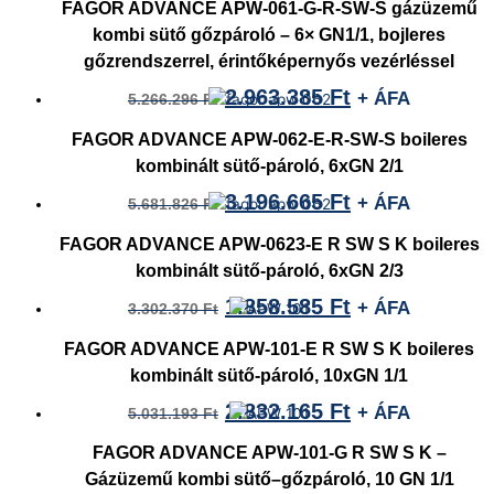
FAGOR ADVANCE APW-061-G-R-SW-S gázüzemű
kombi sütő gőzpároló – 6× GN1/1, bojleres
gőzrendszerrel, érintőképernyős vezérléssel
2.963.385
Ft
+ ÁFA
5.266.296
Ft
FAGOR ADVANCE APW-062-E-R-SW-S boileres
kombinált sütő-pároló, 6xGN 2/1
3.196.665
Ft
+ ÁFA
5.681.826
Ft
FAGOR ADVANCE APW-0623-E R SW S K boileres
kombinált sütő-pároló, 6xGN 2/3
1.858.585
Ft
+ ÁFA
3.302.370
Ft
FAGOR ADVANCE APW-101-E R SW S K boileres
kombinált sütő-pároló, 10xGN 1/1
2.832.165
Ft
+ ÁFA
5.031.193
Ft
FAGOR ADVANCE APW-101-G R SW S K –
Gázüzemű kombi sütő–gőzpároló, 10 GN 1/1