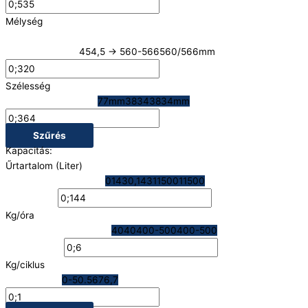
Mélység
45
4,5 →
560-566
560/566mm
Szélesség
7
7mm
3834
3834mm
Szűrés
Kapacitás:
Űrtartalom (Liter)
0143
0,143
11500
11500
Kg/óra
40
40
400-500
400-500
Kg/ciklus
0-5
0.5
67
6,7