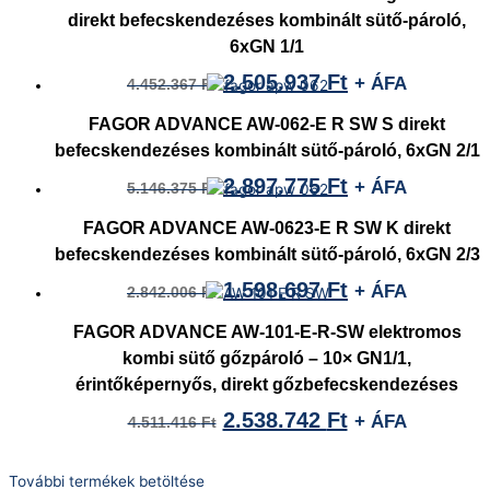
direkt befecskendezéses kombinált sütő-pároló,
6xGN 1/1
2.505.937
Ft
+ ÁFA
4.452.367
Ft
FAGOR ADVANCE AW-062-E R SW S direkt
befecskendezéses kombinált sütő-pároló, 6xGN 2/1
2.897.775
Ft
+ ÁFA
5.146.375
Ft
FAGOR ADVANCE AW-0623-E R SW K direkt
befecskendezéses kombinált sütő-pároló, 6xGN 2/3
1.598.697
Ft
+ ÁFA
2.842.006
Ft
FAGOR ADVANCE AW-101-E-R-SW elektromos
kombi sütő gőzpároló – 10× GN1/1,
érintőképernyős, direkt gőzbefecskendezéses
2.538.742
Ft
+ ÁFA
4.511.416
Ft
További termékek betöltése