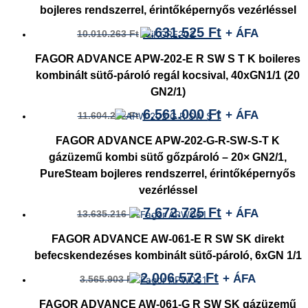
bojleres rendszerrel, érintőképernyős vezérléssel
5.631.525
Ft
+ ÁFA
10.010.263
Ft
FAGOR ADVANCE APW-202-E R SW S T K boileres
kombinált sütő-pároló regál kocsival, 40xGN1/1 (20
GN2/1)
6.561.000
Ft
+ ÁFA
11.604.222
Ft
FAGOR ADVANCE APW-202-G-R-SW-S-T K
gázüzemű kombi sütő gőzpároló – 20× GN2/1,
PureSteam bojleres rendszerrel, érintőképernyős
vezérléssel
7.672.725
Ft
+ ÁFA
13.635.216
Ft
FAGOR ADVANCE AW-061-E R SW SK direkt
befecskendezéses kombinált sütő-pároló, 6xGN 1/1
2.006.572
Ft
+ ÁFA
3.565.903
Ft
FAGOR ADVANCE AW-061-G R SW SK gázüzemű