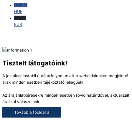
HUF Ft
HUF
EUR €
EUR
Tisztelt látogatóink!
A jelenlegi instabil euró árfolyam miatt a weboldalunkon megjelenő
árak minden esetben tájékoztató jellegűek!
Az árajánlatkérésekre minden esetben rövid határidővel, aktualizált
árakkal válaszolunk.
Tovább a főoldalra