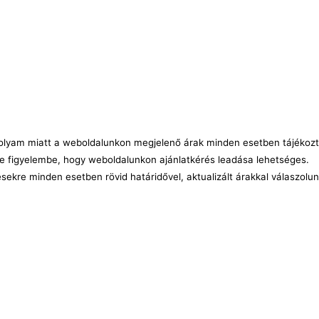
árfolyam miatt a weboldalunkon megjelenő árak minden esetben tájékozt
e figyelembe, hogy weboldalunkon ajánlatkérés leadása lehetséges.
ésekre minden esetben rövid határidővel, aktualizált árakkal válaszolu