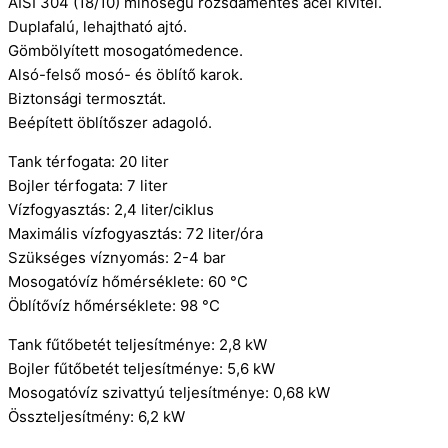
AISI 304 (18/10) minőségű rozsdamentes acél kivitel.
Duplafalú, lehajtható ajtó.
Gömbölyített mosogatómedence.
Alsó-felső mosó- és öblítő karok.
Biztonsági termosztát.
Beépített öblítőszer adagoló.
Tank térfogata: 20 liter
Bojler térfogata: 7 liter
Vízfogyasztás: 2,4 liter/ciklus
Maximális vízfogyasztás: 72 liter/óra
Szükséges víznyomás: 2-4 bar
Mosogatóvíz hőmérséklete: 60 °C
Öblítővíz hőmérséklete: 98 °C
Tank fűtőbetét teljesítménye: 2,8 kW
Bojler fűtőbetét teljesítménye: 5,6 kW
Mosogatóvíz szivattyú teljesítménye: 0,68 kW
Összteljesítmény: 6,2 kW