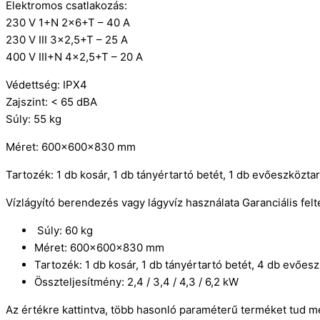
Elektromos csatlakozás:
230 V 1+N 2×6+T – 40 A
230 V III 3×2,5+T – 25 A
400 V III+N 4×2,5+T – 20 A
Védettség: IPX4
Zajszint: < 65 dBA
Súly: 55 kg
Méret: 600x600x830 mm
Tartozék: 1 db kosár, 1 db tányértartó betét, 1 db evőeszközta
Vízlágyító berendezés vagy lágyvíz használata Garanciális felté
Súly: 60 kg
Méret: 600x600x830 mm
Tartozék: 1 db kosár, 1 db tányértartó betét, 4 db evőes
Összteljesítmény: 2,4 / 3,4 / 4,3 / 6,2 kW
Az értékre kattintva, több hasonló paraméterű terméket tud m