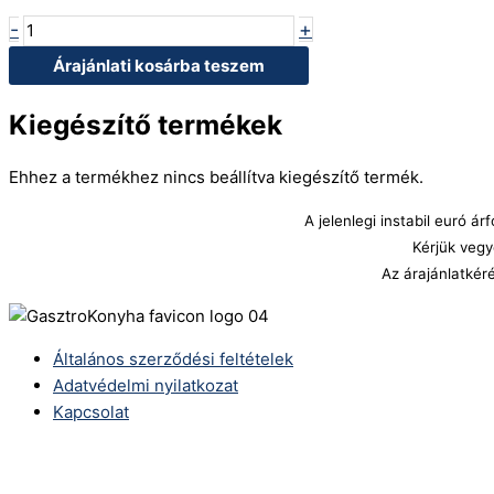
-
+
Árajánlati kosárba teszem
Kiegészítő termékek
Ehhez a termékhez nincs beállítva kiegészítő termék.
A jelenlegi instabil euró 
Kérjük vegy
Az árajánlatkér
Általános szerződési feltételek
Adatvédelmi nyilatkozat
Kapcsolat
Telefonszám:
(+36) 70 386 6929