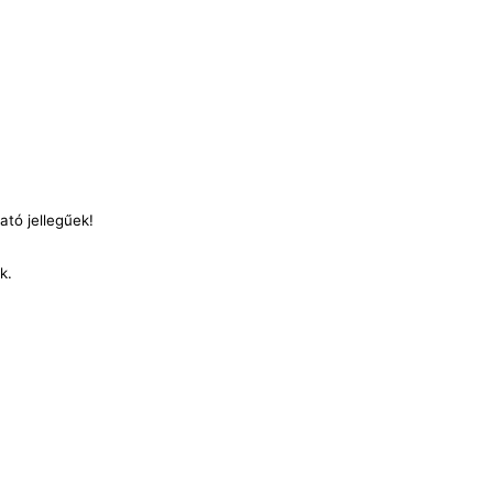
ató jellegűek!
nk.