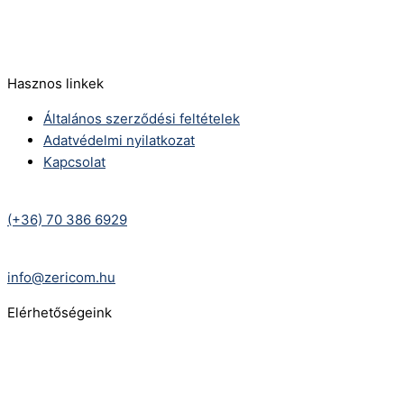
E-Mail:
info@zericom.hu
Hasznos linkek
Általános szerződési feltételek
Adatvédelmi nyilatkozat
Kapcsolat
Telefonszám:
(+36) 70 386 6929
E-Mail:
info@zericom.hu
Elérhetőségeink
Telefonszám:
(+36) 70 386 6929