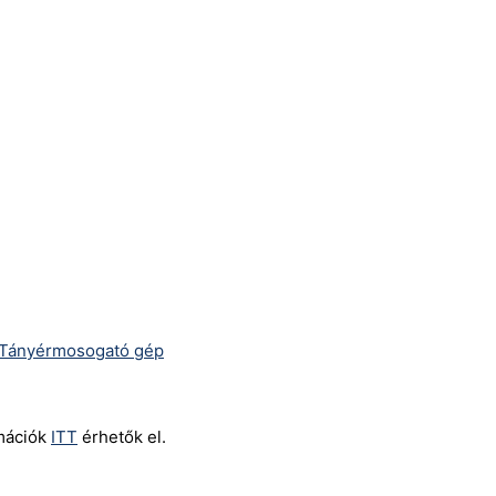
Tányérmosogató gép
rmációk
ITT
érhetők el.