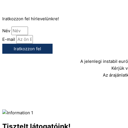
E-Mail:
info@gasztrokonyha.hu
Iratkozzon fel hírlevelünkre!
Név
E-mail
Iratkozzon fel
A jelenlegi instabil eu
Kérjük 
Az árajánlat
Tisztelt látogatóink!