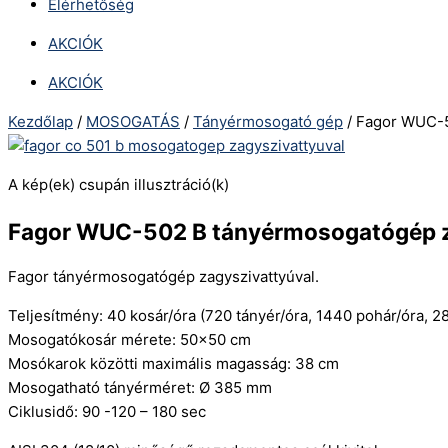
Elérhetőség
AKCIÓK
AKCIÓK
Kezdőlap
/
MOSOGATÁS
/
Tányérmosogató gép
/ Fagor WUC-5
A kép(ek) csupán illusztráció(k)
Fagor WUC-502 B tányérmosogatógép z
Fagor tányérmosogatógép zagyszivattyúval.
Teljesítmény: 40 kosár/óra (720 tányér/óra, 1440 pohár/óra, 28
Mosogatókosár mérete: 50×50 cm
Mosókarok közötti maximális magasság: 38 cm
Mosogatható tányérméret: Ø 385 mm
Ciklusidő: 90 -120 – 180 sec