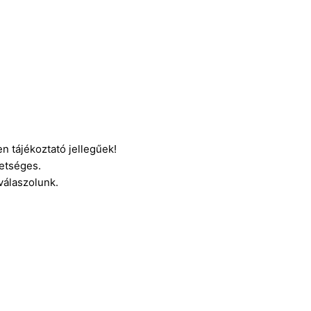
n tájékoztató jellegűek!
etséges.
 válaszolunk.