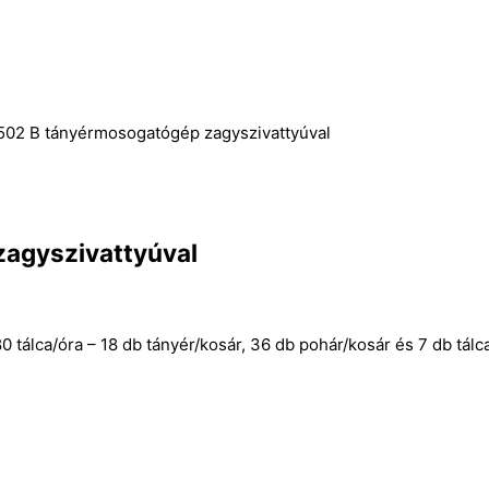
02 B tányérmosogatógép zagyszivattyúval
agyszivattyúval
0 tálca/óra – 18 db tányér/kosár, 36 db pohár/kosár és 7 db tál