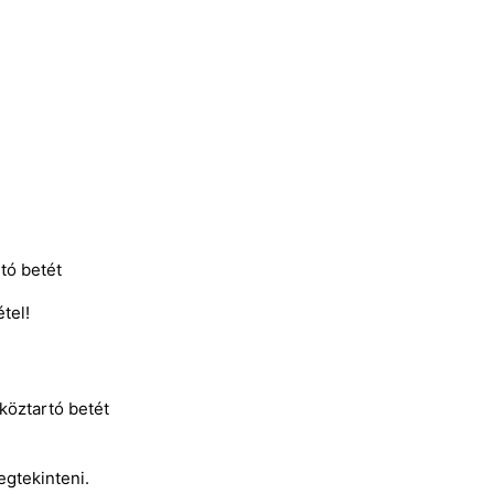
rtó betét
tel!
zköztartó betét
egtekinteni.