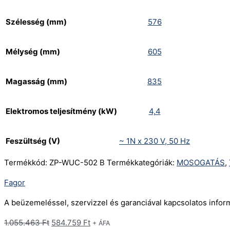
Szélesség (mm)
576
Mélység (mm)
605
Magasság (mm)
835
Elektromos teljesítmény (kW)
4,4
Feszültség (V)
~ 1N x 230 V, 50 Hz
Termékkód:
ZP-WUC-502 B
Termékkategóriák:
MOSOGATÁS
,
Fagor
A beüzemeléssel, szervizzel és garanciával kapcsolatos info
1.055.463
Ft
584.759
Ft
+ ÁFA