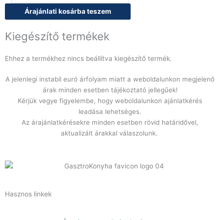
503
Árajánlati kosárba teszem
B
D
Kiegészítő termékek
ipari
tányér-
Ehhez a termékhez nincs beállítva kiegészítő termék.
és
pohármosogatógép
A jelenlegi instabil euró árfolyam miatt a weboldalunkon megjelenő
zagyszivattyúval
árak minden esetben tájékoztató jellegűek!
és
Kérjük vegye figyelembe, hogy weboldalunkon ajánlatkérés
mosogatószer
leadása lehetséges.
adagolóval
Az árajánlatkérésekre minden esetben rövid határidővel,
mennyiség
aktualizált árakkal válaszolunk.
Hasznos linkek