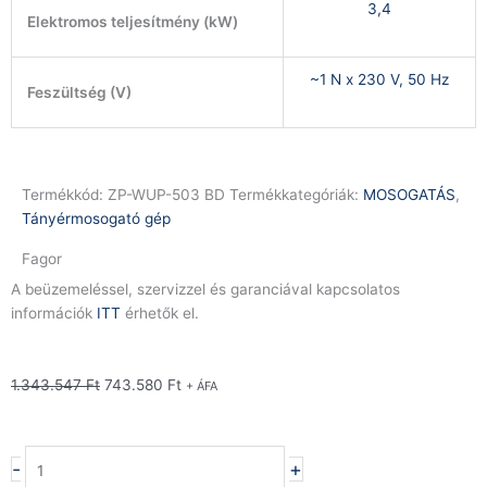
3,4
Elektromos teljesítmény (kW)
~1 N x 230 V, 50 Hz
Feszültség (V)
Termékkód:
ZP-WUP-503 BD
Termékkategóriák:
MOSOGATÁS
,
Tányérmosogató gép
Fagor
A beüzemeléssel, szervizzel és garanciával kapcsolatos
információk
ITT
érhetők el.
Original
Current
1.343.547
Ft
743.580
Ft
+ ÁFA
price
price
was:
is:
1.343.547 Ft.
743.580 Ft.
Fagor
-
+
WUP-