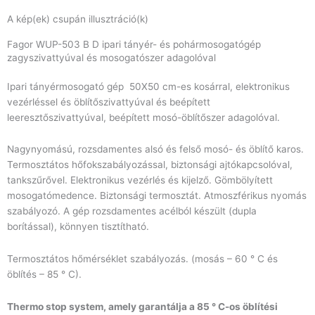
A kép(ek) csupán illusztráció(k)
Fagor WUP-503 B D ipari tányér- és pohármosogatógép
zagyszivattyúval és mosogatószer adagolóval
Ipari tányérmosogató gép 50X50 cm-es kosárral, elektronikus
vezérléssel és öblítőszivattyúval és beépített
leeresztőszivattyúval, beépített mosó-öblítőszer adagolóval.
Nagynyomású, rozsdamentes alsó és felső mosó- és öblítő karos.
Termosztátos hőfokszabályozással, biztonsági ajtókapcsolóval,
tankszűrővel. Elektronikus vezérlés és kijelző. Gömbölyített
mosogatómedence. Biztonsági termosztát. Atmoszférikus nyomás
szabályozó. A gép rozsdamentes acélból készült (dupla
borítással), könnyen tisztítható.
Termosztátos hőmérséklet szabályozás. (mosás – 60 ° C és
öblítés – 85 ° C).
Thermo stop system, amely garantálja a 85 ° C-os öblítési