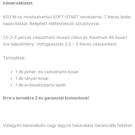
hőmérsékletet.
600 W-os mosószivattyú SOFT-START rendszerrel, 7 literes boiler
kapacitással. Beépített öblítésfokozó szivattyúval.
1,5-2-3 perces választható mosási ciklus és maximum 40 kosár/
óra teljesítmény. Vízfogyasztás 2,3 – 3 literes ciklusonként.
Tartozékok:
1 db pohár- és csészetartó kosár
1 db tányér kosár
1 db evőeszköztartó betét
Erre a termékre 2 év garanciát biztosítunk!
Vízlágyító berendezés vagy lágyvíz használata Garanciális feltétel!