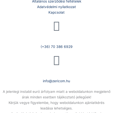
Általános szerződési feltételek
Adatvédelmi nyilatkozat
Kapcsolat
Telefonszám:
(+36) 70 386 6929
E-Mail:
info@zericom.hu
A jelenlegi instabil euró árfolyam miatt a weboldalunkon megjelenő
árak minden esetben tájékoztató jellegűek!
Kérjük vegye figyelembe, hogy weboldalunkon ajánlatkérés
leadása lehetséges.