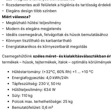
– Rozsdamentes acél felületek a higiénia és tartósság érdek
– Elegáns design több színben
Miért válassza?
– Megbízható hűtési teljesítmény
– Modern és elegáns megjelenés
– Ideális csemegeáruk, felvágottak és húsok bemutatásához
– Könnyen tisztítható és karbantartható
– Energiatakarékos és környezetbarát megoldás
Csemegehűtőink
széles méret- és kialakításválasztékban ér
termékek – húsok, tejtermékek, italok – optimális körülmények
Hűtéstartomány: (+32°C, 60% Rh) +1 … +10 °C
Energiafogyasztás: 4,0 kWh/24h
Tápfeszültség: 230 V, 50 Hz
Hűtőteljesítmény: 634 W
Súly: 110 kg
Polcok max. terhelhetősége: 25 kg
Bemutatófelület: 0,6 m²