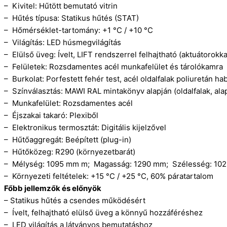
– Kivitel: Hűtött bemutató vitrin
– Hűtés típusa: Statikus hűtés (STAT)
– Hőmérséklet-tartomány: +1 °C / +10 °C
– Világítás: LED húsmegvilágítás
– Elülső üveg: Ívelt, LIFT rendszerrel felhajtható (aktuátorokka
– Felületek: Rozsdamentes acél munkafelület és tárolókamra
– Burkolat: Porfestett fehér test, acél oldalfalak poliuretán ha
– Színválasztás: MAWI RAL mintakönyv alapján (oldalfalak, alap
– Munkafelület: Rozsdamentes acél
– Éjszakai takaró: Plexiből
– Elektronikus termosztát: Digitális kijelzővel
– Hűtőaggregát: Beépített (plug-in)
– Hűtőközeg: R290 (környezetbarát)
– Mélység: 1095 mm m; Magasság: 1290 mm; Szélesség: 1
– Környezeti feltételek: +15 °C / +25 °C, 60% páratartalom
Főbb jellemzők és előnyök
– Statikus hűtés a csendes működésért
– Ívelt, felhajtható elülső üveg a könnyű hozzáféréshez
– LED világítás a látványos bemutatáshoz