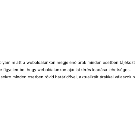
árfolyam miatt a weboldalunkon megjelenő árak minden esetben tájékozt
e figyelembe, hogy weboldalunkon ajánlatkérés leadása lehetséges.
ésekre minden esetben rövid határidővel, aktualizált árakkal válaszolu