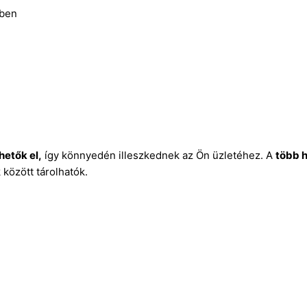
ében
hetők el,
így könnyedén illeszkednek az Ön üzletéhez. A
több 
 között tárolhatók.