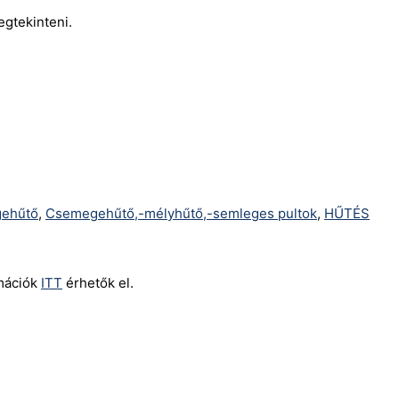
egtekinteni.
ehűtő
,
Csemegehűtő,-mélyhűtő,-semleges pultok
,
HŰTÉS
rmációk
ITT
érhetők el.