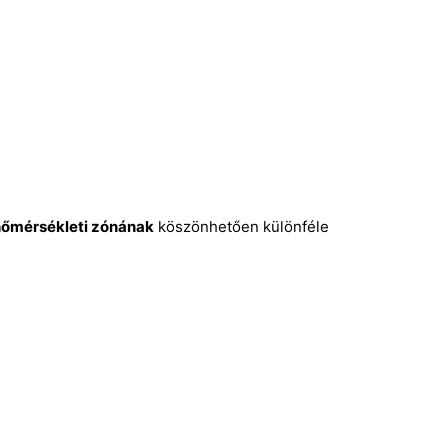
hőmérsékleti zónának
köszönhetően különféle