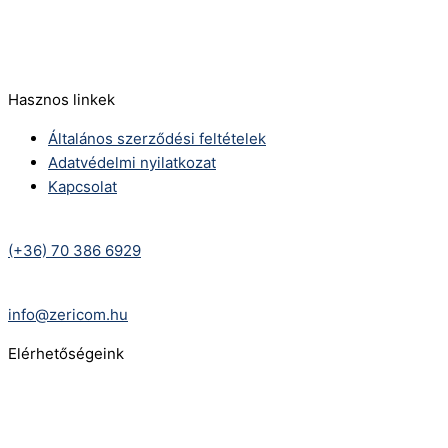
E-Mail:
info@zericom.hu
Hasznos linkek
Általános szerződési feltételek
Adatvédelmi nyilatkozat
Kapcsolat
Telefonszám:
(+36) 70 386 6929
E-Mail:
info@zericom.hu
Elérhetőségeink
Telefonszám:
(+36) 70 386 6929