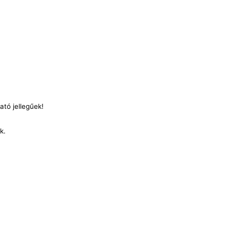
ató jellegűek!
nk.