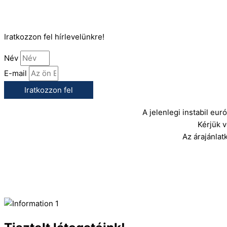
E-Mail:
info@gasztrokonyha.hu
Iratkozzon fel hírlevelünkre!
Név
E-mail
Iratkozzon fel
A jelenlegi instabil eu
Kérjük 
Az árajánlat