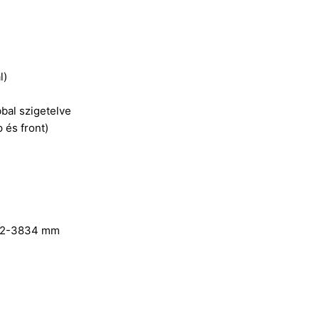
l)
bbal szigetelve
 és front)
022-3834 mm