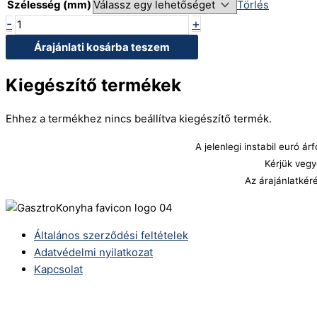
Szélesség (mm)
Törlés
-
+
Árajánlati kosárba teszem
Kiegészítő termékek
Ehhez a termékhez nincs beállítva kiegészítő termék.
A jelenlegi instabil euró 
Kérjük vegy
Az árajánlatkér
Általános szerződési feltételek
Adatvédelmi nyilatkozat
Kapcsolat
Telefonszám:
(+36) 70 386 6929