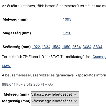
Az értékre kattintva, több hasonló paraméterű terméket tud m
Mélység (mm)
1095
Magasság (mm)
1290
Szélesség (mm)
1022
,
1334
,
1584
,
1959
,
2584
,
3084
,
3834
Termékkód:
ZP-Fiona Lift 1.1-STAT
Termékkategóriák:
Csemeg
MAWI
A beüzemeléssel, szervizzel és garanciával kapcsolatos info
888.641
Ft
–
2.012.265
Ft
+ ÁFA
Mélység (mm)
Magasság (mm)