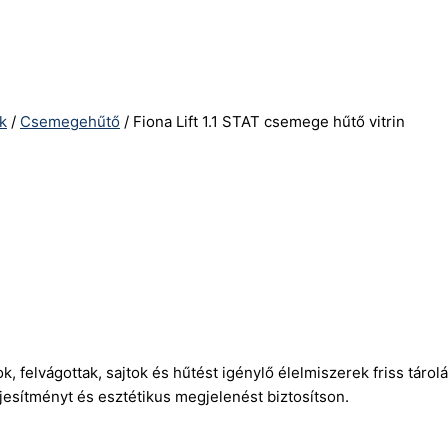
k
/
Csemegehűtő
/ Fiona Lift 1.1 STAT csemege hűtő vitrin
ok, felvágottak, sajtok és hűtést igénylő élelmiszerek friss tár
esítményt és esztétikus megjelenést biztosítson.