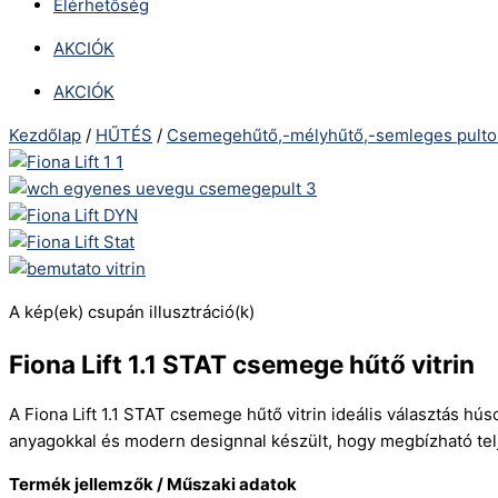
Elérhetőség
AKCIÓK
AKCIÓK
Kezdőlap
/
HŰTÉS
/
Csemegehűtő,-mélyhűtő,-semleges pulto
A kép(ek) csupán illusztráció(k)
Fiona Lift 1.1 STAT csemege hűtő vitrin
A Fiona Lift 1.1 STAT csemege hűtő vitrin ideális választás hús
anyagokkal és modern designnal készült, hogy megbízható telj
Termék jellemzők / Műszaki adatok