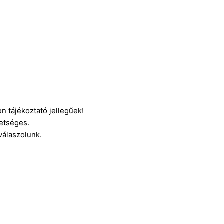
n tájékoztató jellegűek!
etséges.
 válaszolunk.