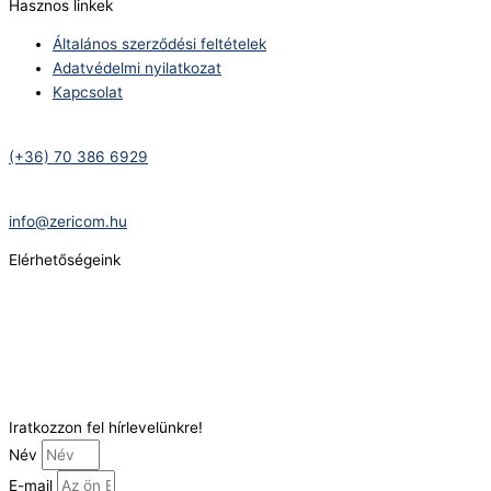
Hasznos linkek
Általános szerződési feltételek
Adatvédelmi nyilatkozat
Kapcsolat
Telefonszám:
(+36) 70 386 6929
E-Mail:
info@zericom.hu
Elérhetőségeink
Telefonszám:
(+36) 70 386 6929
E-Mail:
info@gasztrokonyha.hu
Iratkozzon fel hírlevelünkre!
Név
E-mail