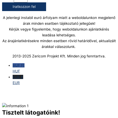
Iratkozzon fel
A jelenlegi instabil euró árfolyam miatt a weboldalunkon megjelenő
árak minden esetben tájékoztató jellegűek!
Kérjük vegye figyelembe, hogy weboldalunkon ajánlatkérés
leadása lehetséges.
Az árajánlatkérésekre minden esetben rövid határidővel, aktualizált
árakkal válaszolunk.
2013-2025 Zericom Projekt Kft. Minden jog fenntartva.
HUF Ft
HUF
EUR €
EUR
Tisztelt látogatóink!