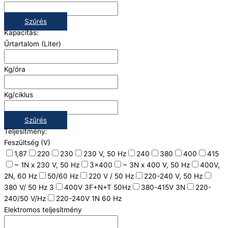
Szűrés
Kapacitás:
Űrtartalom (Liter)
Kg/óra
Kg/ciklus
Szűrés
Teljesítmény:
Feszültség (V)
1,87
220
230
230 V, 50 Hz
240
380
400
415
~ 1N x 230 V, 50 Hz
3x400
~ 3N x 400 V, 50 Hz
400V,
2N, 60 Hz
50/60 Hz
220 V / 50 Hz
220-240 V, 50 Hz
380 V/ 50 Hz 3
400V 3F+N+T 50Hz
380-415V 3N
220-
240/50 V/Hz
220-240V 1N 60 Hz
Elektromos teljesítmény