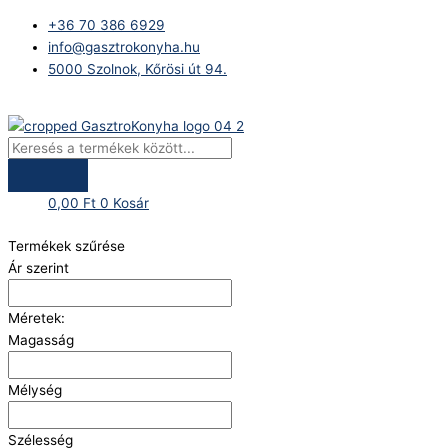
Skip
Products
+36 70 386 6929
to
search
info@gasztrokonyha.hu
content
5000 Szolnok, Kőrösi út 94.
Bejelentkezés
0,00
Ft
0
Kosár
Termékek szűrése
Ár szerint
Méretek:
Magasság
Mélység
Szélesség