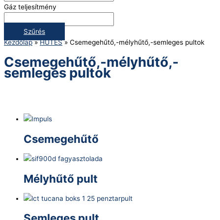
Gáz teljesítmény
Szűrés
Kezdőlap
»
HŰTÉS
»
Csemegehűtő,-mélyhűtő,-semleges pultok
Csemegehűtő,-mélyhűtő,-
semleges pultok
Csemegehűtő
Mélyhűtő pult
Semleges pult