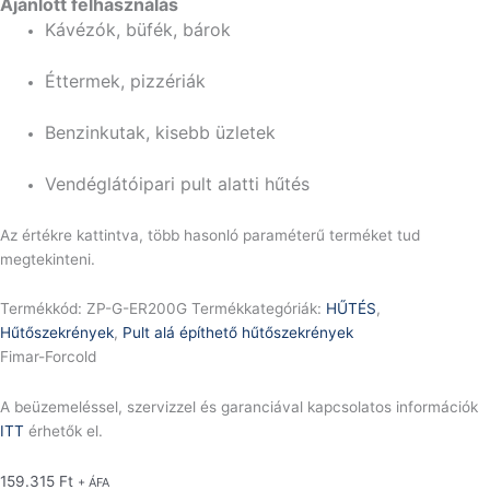
Ajánlott felhasználás
Kávézók, büfék, bárok
Éttermek, pizzériák
Benzinkutak, kisebb üzletek
Vendéglátóipari pult alatti hűtés
Az értékre kattintva, több hasonló paraméterű terméket tud
megtekinteni.
Termékkód:
ZP-G-ER200G
Termékkategóriák:
HŰTÉS
,
Hűtőszekrények
,
Pult alá építhető hűtőszekrények
Fimar-Forcold
A beüzemeléssel, szervizzel és garanciával kapcsolatos információk
ITT
érhetők el.
159.315
Ft
+ ÁFA