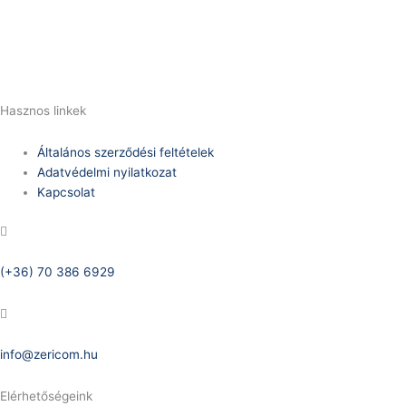
(+36) 70 386 6929
E-Mail:
info@zericom.hu
Hasznos linkek
Általános szerződési feltételek
Adatvédelmi nyilatkozat
Kapcsolat
Telefonszám:
(+36) 70 386 6929
E-Mail:
info@zericom.hu
Elérhetőségeink