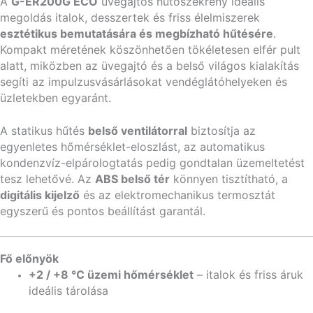
A
G-ER200G ECO
üvegajtós hűtőszekrény ideális
megoldás italok, desszertek és friss élelmiszerek
esztétikus bemutatására és megbízható hűtésére
.
Kompakt méretének köszönhetően tökéletesen elfér pult
alatt, miközben az üvegajtó és a belső világos kialakítás
segíti az impulzusvásárlásokat vendéglátóhelyeken és
üzletekben egyaránt.
A statikus hűtés
belső ventilátorral
biztosítja az
egyenletes hőmérséklet-eloszlást, az automatikus
kondenzvíz-elpárologtatás pedig gondtalan üzemeltetést
tesz lehetővé. Az
ABS belső tér
könnyen tisztítható, a
digitális kijelző
és az elektromechanikus termosztát
egyszerű és pontos beállítást garantál.
Fő előnyök
+2 / +8 °C üzemi hőmérséklet
– italok és friss áruk
ideális tárolása