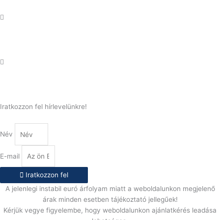
Telefonszám:
(+36) 70 386 6929
E-Mail:
info@gasztrokonyha.hu
Iratkozzon fel hírlevelünkre!
Név
E-mail
Iratkozzon fel
A jelenlegi instabil euró árfolyam miatt a weboldalunkon megjelenő
árak minden esetben tájékoztató jellegűek!
Kérjük vegye figyelembe, hogy weboldalunkon ajánlatkérés leadása