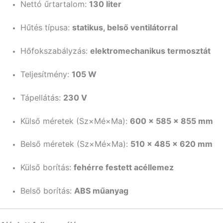
Nettó űrtartalom:
130 liter
Hűtés típusa:
statikus, belső ventilátorral
Hőfokszabályzás:
elektromechanikus termosztát
Teljesítmény:
105 W
Tápellátás:
230 V
Külső méretek (Sz×Mé×Ma):
600 × 585 × 855 mm
Belső méretek (Sz×Mé×Ma):
510 × 485 × 620 mm
Külső borítás:
fehérre festett acéllemez
Belső borítás:
ABS műanyag