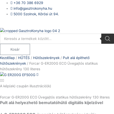
Skip
Forcar
+36 70 386 6929
to
G-
info@gasztrokonyha.hu
content
ER200G
5000 Szolnok, Kőrösi út 94.
ECO
Bejelentkezés
Üvegajtós
statikus
Products
hűtőszekrény
search
130
literes
Kosár
mennyiség
Kezdőlap
/
HŰTÉS
/
Hűtőszekrények
/
Pult alá építhető
hűtőszekrények
/ Forcar G-ER200G ECO Üvegajtós statikus
hűtőszekrény 130 literes
A kép(ek) csupán illusztráció(k)
Forcar G-ER200G ECO Üvegajtós statikus hűtőszekrény 130 literes
Pult alá helyezhető bemutatóhűtő digitális kijelzővel