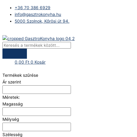
Skip
Products
+36 70 386 6929
to
search
info@gasztrokonyha.hu
content
5000 Szolnok, Kőrösi út 94.
Bejelentkezés
0,00
Ft
0
Kosár
Termékek szűrése
Ár szerint
Méretek:
Magasság
Mélység
Szélesség