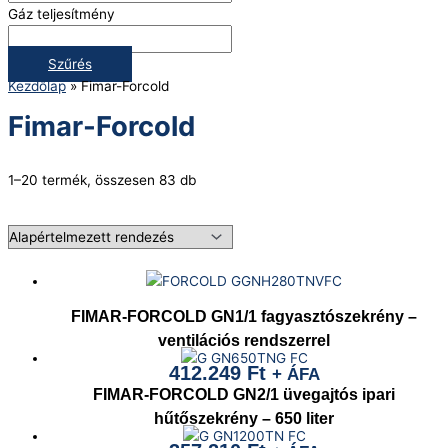
Gáz teljesítmény
Szűrés
Kezdőlap
»
Fimar-Forcold
Fimar-Forcold
1–20 termék, összesen 83 db
FIMAR-FORCOLD GN1/1 fagyasztószekrény –
ventilációs rendszerrel
412.249
Ft
+ ÁFA
FIMAR-FORCOLD GN2/1 üvegajtós ipari
hűtőszekrény – 650 liter