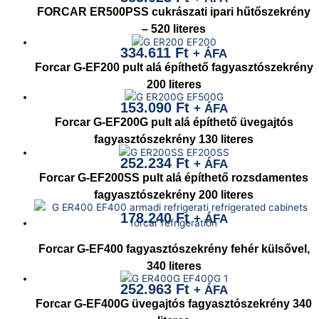
FORCAR ER500PSS cukrászati ipari hűtőszekrény
– 520 literes
334.611
Ft
+ ÁFA
Forcar G-EF200 pult alá építhető fagyasztószekrény
200 literes
153.090
Ft
+ ÁFA
Forcar G-EF200G pult alá építhető üvegajtós
fagyasztószekrény 130 literes
252.234
Ft
+ ÁFA
Forcar G-EF200SS pult alá építhető rozsdamentes
fagyasztószekrény 200 literes
178.240
Ft
+ ÁFA
Forcar G-EF400 fagyasztószekrény fehér külsővel,
340 literes
252.963
Ft
+ ÁFA
Forcar G-EF400G üvegajtós fagyasztószekrény 340