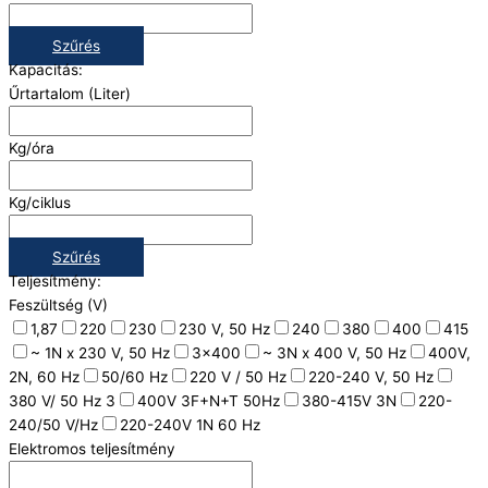
Szűrés
Kapacitás:
Űrtartalom (Liter)
Kg/óra
Kg/ciklus
Szűrés
Teljesítmény:
Feszültség (V)
1,87
220
230
230 V, 50 Hz
240
380
400
415
~ 1N x 230 V, 50 Hz
3x400
~ 3N x 400 V, 50 Hz
400V,
2N, 60 Hz
50/60 Hz
220 V / 50 Hz
220-240 V, 50 Hz
380 V/ 50 Hz 3
400V 3F+N+T 50Hz
380-415V 3N
220-
240/50 V/Hz
220-240V 1N 60 Hz
Elektromos teljesítmény