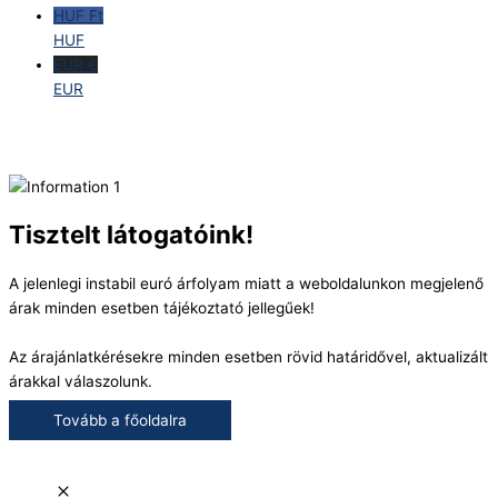
HUF Ft
HUF
EUR €
EUR
Tisztelt látogatóink!
A jelenlegi instabil euró árfolyam miatt a weboldalunkon megjelenő
árak minden esetben tájékoztató jellegűek!
Az árajánlatkérésekre minden esetben rövid határidővel, aktualizált
árakkal válaszolunk.
Tovább a főoldalra