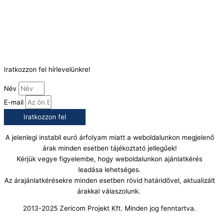
Telefonszám:
(+36) 70 386 6929
E-Mail:
info@gasztrokonyha.hu
Iratkozzon fel hírlevelünkre!
Név
E-mail
Iratkozzon fel
A jelenlegi instabil euró árfolyam miatt a weboldalunkon megjelenő
árak minden esetben tájékoztató jellegűek!
Kérjük vegye figyelembe, hogy weboldalunkon ajánlatkérés
leadása lehetséges.
Az árajánlatkérésekre minden esetben rövid határidővel, aktualizált
árakkal válaszolunk.
2013-2025 Zericom Projekt Kft. Minden jog fenntartva.