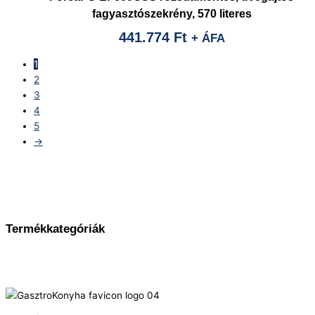
fagyasztószekrény, 570 literes
441.774
Ft
+ ÁFA
1
2
3
4
5
→
Termékkategóriák