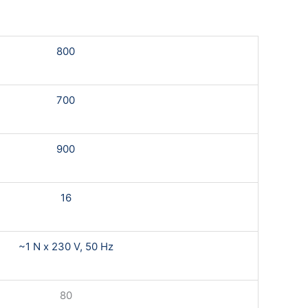
800
700
900
16
~1 N x 230 V, 50 Hz
80