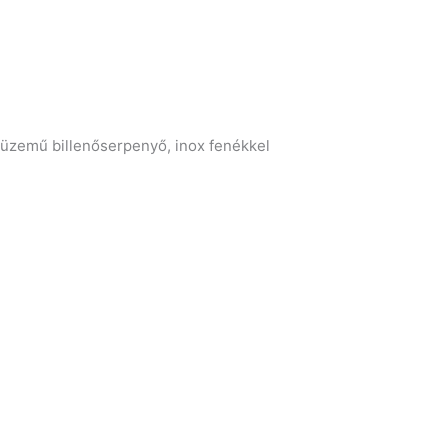
üzemű billenőserpenyő, inox fenékkel