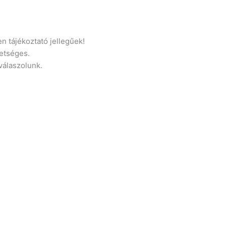
n tájékoztató jellegűek!
etséges.
 válaszolunk.