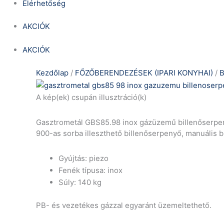
Elérhetőség
AKCIÓK
AKCIÓK
Kezdőlap
/
FŐZŐBERENDEZÉSEK (IPARI KONYHAI)
/
B
A kép(ek) csupán illusztráció(k)
Gasztrometál GBS85.98 inox gázüzemű billenőserpen
900-as sorba illeszthető billenőserpenyő, manuális bil
Gyújtás: piezo
Fenék típusa: inox
Súly: 140 kg
PB- és vezetékes gázzal egyaránt üzemeltethető.