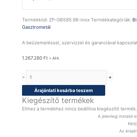
Termékkód:
ZP-GBS85.98-inox
Termékkategóriák:
B
Gasztrometál
A beüzemeléssel, szervizzel és garanciával kapcsola
1.267.280
Ft
+ ÁFA
-
+
Árajánlati kosárba teszem
Kiegészítő termékek
Ehhez a termékhez nincs beállítva kiegészítő termék.
A jelenlegi instabi
Kérj
Az áraján