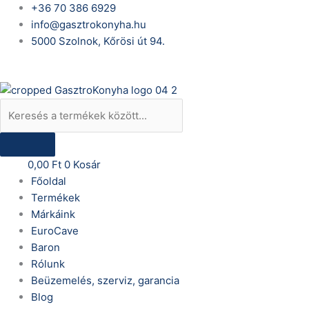
Skip
Products
Gasztrometál
+36 70 386 6929
to
search
GBS85.98
info@gasztrokonyha.hu
content
inox
5000 Szolnok, Kőrösi út 94.
gázüzemű
Bejelentkezés
billenőserpenyő,
inox
fenékkel
mennyiség
0,00
Ft
0
Kosár
Főoldal
Termékek
Márkáink
EuroCave
Baron
Rólunk
Beüzemelés, szerviz, garancia
Blog