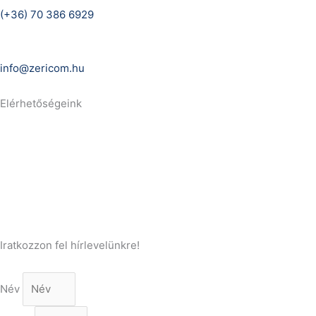
(+36) 70 386 6929
E-Mail:
info@zericom.hu
Elérhetőségeink
Telefonszám:
(+36) 70 386 6929
E-Mail:
info@gasztrokonyha.hu
Iratkozzon fel hírlevelünkre!
Név