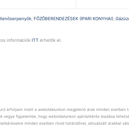
illenőserpenyők
,
FŐZŐBERENDEZÉSEK (IPARI KONYHAI)
,
Gázüz
tos információk
ITT
érhetők el.
l euró árfolyam miatt a weboldalunkon megjelenő árak minden esetben tá
ük vegye figyelembe, hogy weboldalunkon ajánlatkérés leadása lehets
latkérésekre minden esetben rövid határidővel, aktualizált árakkal vá