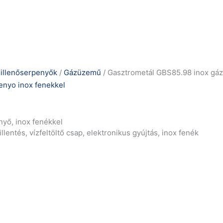
illenőserpenyők
/
Gázüzemű
/ Gasztrometál GBS85.98 inox gáz
yő, inox fenékkel
lentés, vízfeltöltő csap, elektronikus gyújtás, inox fenék