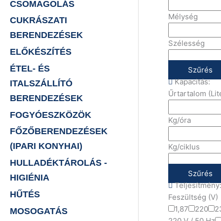
CSOMAGOLÁS
Mélység
CUKRÁSZATI
BERENDEZÉSEK
Szélesség
ELŐKÉSZÍTÉS
ÉTEL- ÉS
Szűrés
Kapacitás:
ITALSZÁLLÍTÓ
Űrtartalom (Lit
BERENDEZÉSEK
FOGYÓESZKÖZÖK
Kg/óra
FŐZŐBERENDEZÉSEK
(IPARI KONYHAI)
Kg/ciklus
HULLADÉKTÁROLÁS -
Szűrés
HIGIÉNIA
Teljesítmény
HŰTÉS
Feszültség (V)
1,87
220
2
MOSOGATÁS
220 V / 50 Hz