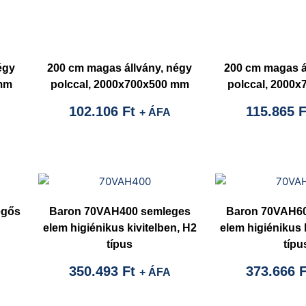
égy
200 cm magas állvány, négy
200 cm magas á
 mm
polccal, 2000x700x500 mm
polccal, 2000
102.106
Ft
115.865
F
+ ÁFA
égős
Baron 70VAH400 semleges
Baron 70VAH60
elem higiénikus kivitelben, H2
elem higiénikus 
típus
típu
350.493
Ft
373.666
F
+ ÁFA