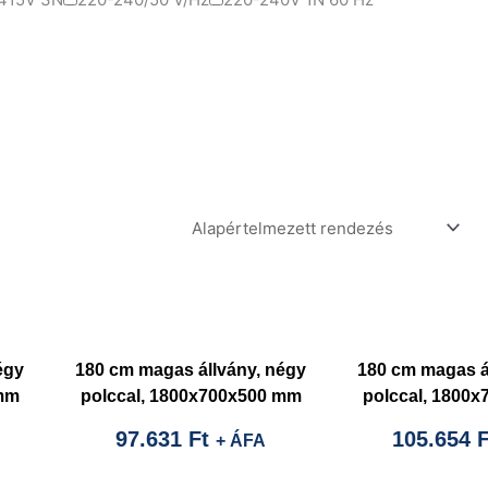
égy
180 cm magas állvány, négy
180 cm magas á
 mm
polccal, 1800x700x500 mm
polccal, 1800
97.631
Ft
105.654
F
+ ÁFA