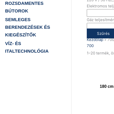
ROZSDAMENTES
Elektromos tel
BÚTOROK
SEMLEGES
Gáz teljesítmé
BERENDEZÉSEK ÉS
Szűrés
KIEGÉSZÍTŐK
Kezdőlap
»
70
VÍZ- ÉS
700
ITALTECHNOLÓGIA
1–20 termék, 
180 cm 