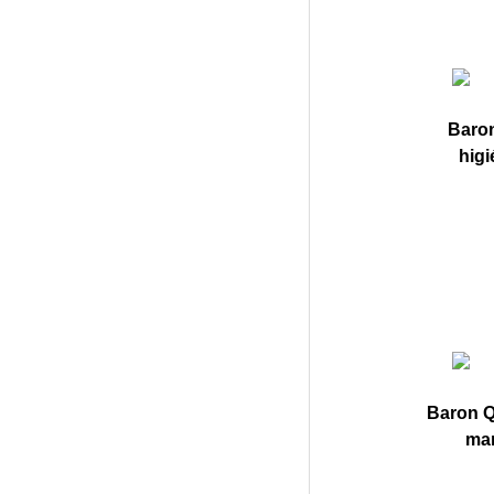
Baro
higi
Baron Q
mar