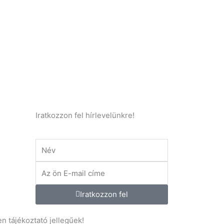
Iratkozzon fel hírlevelünkre!
Név
E-
mail
.hu
Iratkozzon fel
n tájékoztató jellegűek!