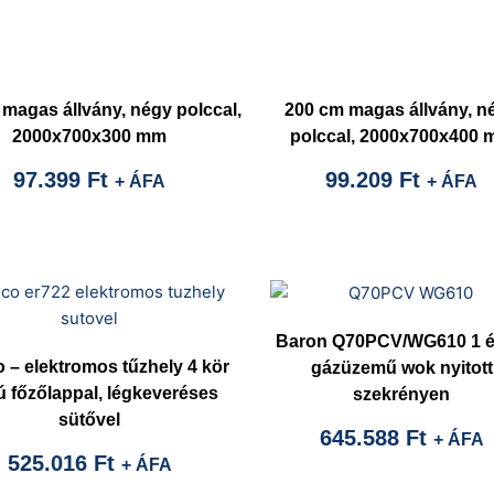
magas állvány, négy polccal,
200 cm magas állvány, n
2000x700x300 mm
polccal, 2000x700x400
97.399
Ft
99.209
Ft
+ ÁFA
+ ÁFA
Baron Q70PCV/WG610 1 
o – elektromos tűzhely 4 kör
gázüzemű wok nyitott
ú főzőlappal, légkeveréses
szekrényen
sütővel
645.588
Ft
+ ÁFA
525.016
Ft
+ ÁFA