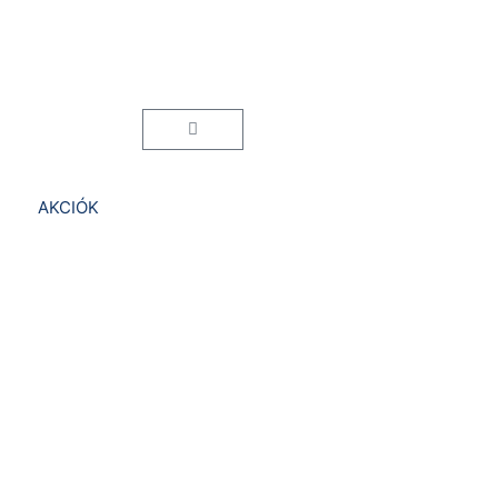
Bejelentkezés
Kosár
AKCIÓK