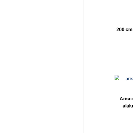
200 cm 
Arisc
alak