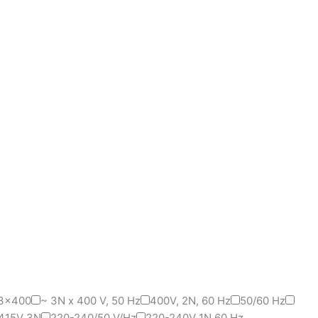
3x400
~ 3N x 400 V, 50 Hz
400V, 2N, 60 Hz
50/60 Hz
415V 3N
220-240/50 V/Hz
220-240V 1N 60 Hz