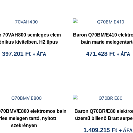
n 70VAH800 semleges elem
Baron Q70BM/E410 elektr
énikus kivitelben, H2 típus
bain marie melegentart
397.201
Ft
471.428
Ft
+ ÁFA
+ ÁFA
70BMV/E800 elektromos bain
Baron Q70BR/E80 elektr
ies melegen tartó, nyitott
üzemű billenő Bratt serp
szekrényen
1.409.215
Ft
+ ÁFA