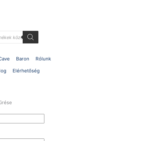
Cave
Baron
Rólunk
log
Elérhetőség
űrése