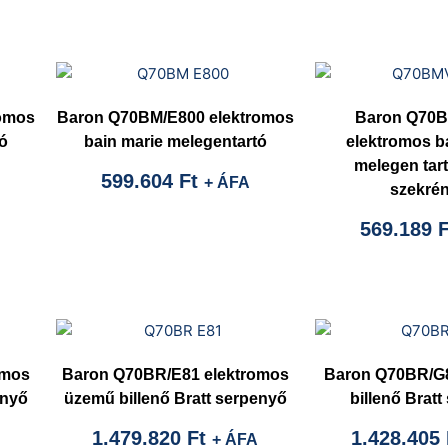
omos
Baron Q70BM/E800 elektromos
Baron Q70
ó
bain marie melegentartó
elektromos b
melegen tart
599.604
Ft
+ ÁFA
szekré
569.189
F
omos
Baron Q70BR/E81 elektromos
Baron Q70BR/G
enyő
üzemű billenő Bratt serpenyő
billenő Brat
1.479.820
Ft
1.428.405
+ ÁFA