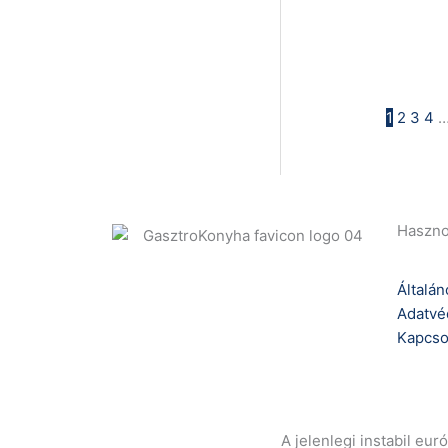
1
2
3
4
Haszno
Általán
Adatvé
Kapcso
A jelenlegi instabil eu