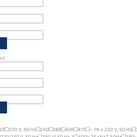
er)
:
30
230 V, 50 Hz
240
380
400
415
~ 1N x 230 V, 50 Hz
220-240 V, 50 Hz
380 V/ 50 Hz 3
400V 3F+N+T 50Hz
380-