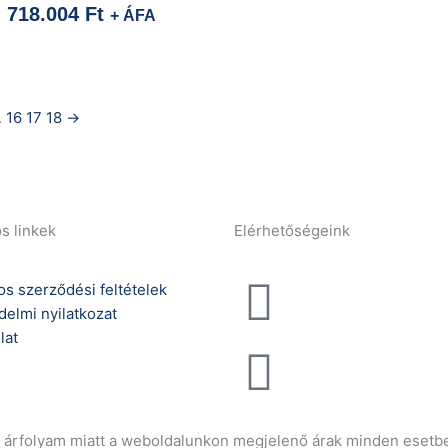
718.004
Ft
+ ÁFA
…
16
17
18
→
s linkek
Elérhetőségeink
Telefonszám:
os szerződési feltételek
delmi nyilatkozat
(+36) 70 386 6929
lat
E-Mail:
info@gasztrokonyha
ró árfolyam miatt a weboldalunkon megjelenő árak minden esetbe