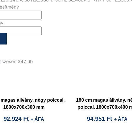
jesítmény
ny
0
összesen 347 db
magas állvány, négy polccal,
180 cm magas állvány, n
1800x700x300 mm
polccal, 1800x700x400
92.924
Ft
94.951
Ft
+ ÁFA
+ ÁFA