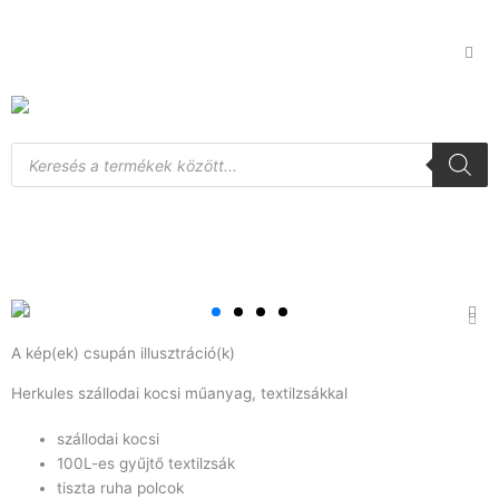
Skip
to
content
Products
search
A kép(ek) csupán illusztráció(k)
Herkules szállodai kocsi műanyag, textilzsákkal
szállodai kocsi
100L-es gyűjtő textilzsák
tiszta ruha polcok