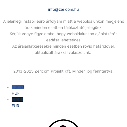
E-Mail:
info@zericom.hu
A jelenlegi instabil euró árfolyam miatt a weboldalunkon megjelenő
árak minden esetben tájékoztató jellegűek!
Kérjük vegye figyelembe, hogy weboldalunkon ajánlatkérés
leadása lehetséges.
Az árajánlatkérésekre minden esetben rövid határidővel,
aktualizált árakkal válaszolunk.
2013-2025 Zericom Projekt Kft. Minden jog fenntartva.
HUF Ft
HUF
EUR €
EUR