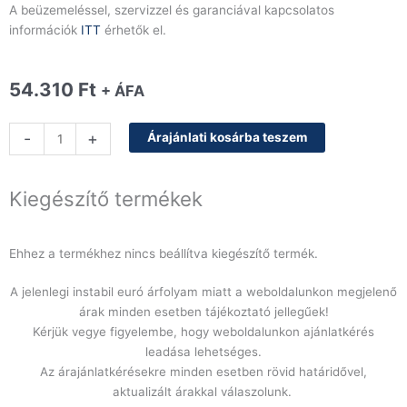
A beüzemeléssel, szervizzel és garanciával kapcsolatos
információk
ITT
érhetők el.
54.310
Ft
+ ÁFA
Herkules
-
+
Árajánlati kosárba teszem
szállodai
kocsi
műanyag,
Kiegészítő termékek
textilzsákkal
mennyiség
Ehhez a termékhez nincs beállítva kiegészítő termék.
A jelenlegi instabil euró árfolyam miatt a weboldalunkon megjelenő
árak minden esetben tájékoztató jellegűek!
Kérjük vegye figyelembe, hogy weboldalunkon ajánlatkérés
leadása lehetséges.
Az árajánlatkérésekre minden esetben rövid határidővel,
aktualizált árakkal válaszolunk.