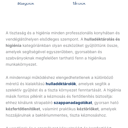
A tisztaság és a higiénia minden professzionális konyhában és
vendéglátóhelyen elsődleges szempont. A
hulladéktárolás és
higiénia
kategóriánkban olyan eszközöket gyűjtöttünk össze,
amelyek segítségével egyszerűbben, gyorsabban és
szabványoknak megfelelően tartható fenn a higiénikus
munkakörnyezet.
A mindennapi működéshez elengedhetetlenek a különböző
méretű és kialakítású
hulladéktárolók
, amelyek segítik a
szelektív gyűjtést és a tiszta környezet fenntartását. A higiénia
másik fontos pillérét a kézmosás és fertőtlenítés biztosítja:
ehhez kínálunk strapabíró
szappanadagolókat
, gyorsan ható
kézfertőtlenítőket
, valamint praktikus
kéztörlőket
, amelyek
hozzájárulnak a baktériummentes, tiszta kézmosáshoz.