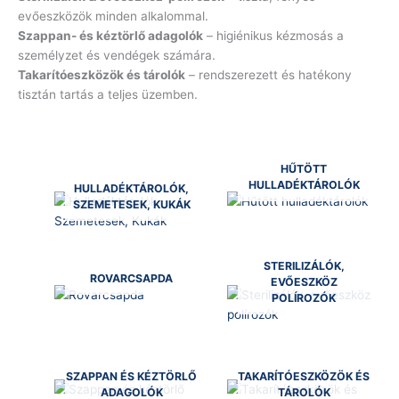
evőeszközök minden alkalommal.
Szappan- és kéztörlő adagolók
– higiénikus kézmosás a
személyzet és vendégek számára.
Takarítóeszközök és tárolók
– rendszerezett és hatékony
tisztán tartás a teljes üzemben.
HŰTÖTT
HULLADÉKTÁROLÓK
HULLADÉKTÁROLÓK,
SZEMETESEK, KUKÁK
STERILIZÁLÓK,
ROVARCSAPDA
EVŐESZKÖZ
POLÍROZÓK
SZAPPAN ÉS KÉZTÖRLŐ
TAKARÍTÓESZKÖZÖK ÉS
ADAGOLÓK
TÁROLÓK