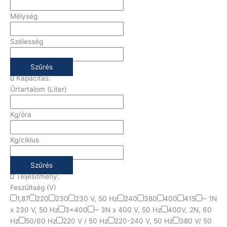
Mélység
Szélesség
Szűrés
Kapacitás:
Űrtartalom (Liter)
Kg/óra
Kg/ciklus
Szűrés
Teljesítmény:
Feszültség (V)
1,87
220
230
230 V, 50 Hz
240
380
400
415
~ 1N
x 230 V, 50 Hz
3x400
~ 3N x 400 V, 50 Hz
400V, 2N, 60
Hz
50/60 Hz
220 V / 50 Hz
220-240 V, 50 Hz
380 V/ 50