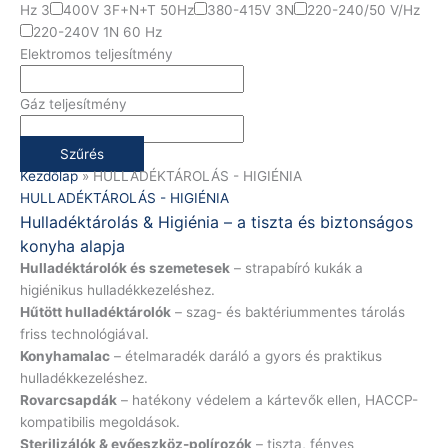
Hz 3
400V 3F+N+T 50Hz
380-415V 3N
220-240/50 V/Hz
220-240V 1N 60 Hz
Elektromos teljesítmény
Gáz teljesítmény
Szűrés
Kezdőlap
»
HULLADÉKTÁROLÁS - HIGIÉNIA
HULLADÉKTÁROLÁS - HIGIÉNIA
Hulladéktárolás & Higiénia – a tiszta és biztonságos
konyha alapja
Hulladéktárolók és szemetesek
– strapabíró kukák a
higiénikus hulladékkezeléshez.
Hűtött hulladéktárolók
– szag- és baktériummentes tárolás
friss technológiával.
Konyhamalac
– ételmaradék daráló a gyors és praktikus
hulladékkezeléshez.
Rovarcsapdák
– hatékony védelem a kártevők ellen, HACCP-
kompatibilis megoldások.
Sterilizálók & evőeszköz-polírozók
– tiszta, fényes