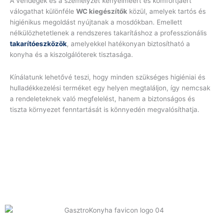
A vendégek és a személyzet kényelméért és komfortjáért
válogathat különféle
WC kiegészítők
közül, amelyek tartós és
higiénikus megoldást nyújtanak a mosdókban. Emellett
nélkülözhetetlenek a rendszeres takarításhoz a professzionális
takarítóeszközök
, amelyekkel hatékonyan biztosítható a
konyha és a kiszolgálóterek tisztasága.
Kínálatunk lehetővé teszi, hogy minden szükséges higiéniai és
hulladékkezelési terméket egy helyen megtaláljon, így nemcsak
a rendeleteknek való megfelelést, hanem a biztonságos és
tiszta környezet fenntartását is könnyedén megvalósíthatja.