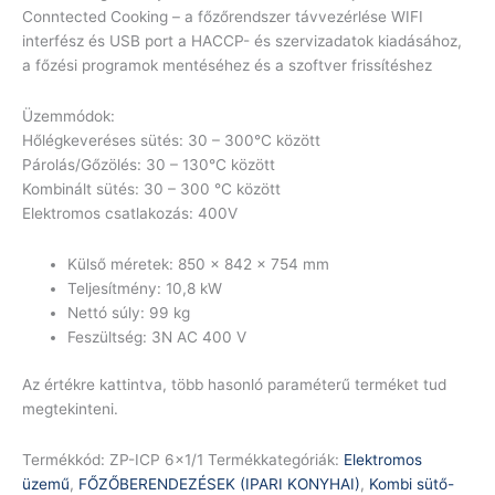
Conntected Cooking – a főzőrendszer távvezérlése WIFI
interfész és USB port a HACCP- és szervizadatok kiadásához,
a főzési programok mentéséhez és a szoftver frissítéshez
Üzemmódok:
Hőlégkeveréses sütés: 30 – 300°C között
Párolás/Gőzölés: 30 – 130°C között
Kombinált sütés: 30 – 300 °C között
Elektromos csatlakozás: 400V
Külső méretek: 850 x 842 x 754 mm
Teljesítmény: 10,8 kW
Nettó súly: 99 kg
Feszültség: 3N AC 400 V
Az értékre kattintva, több hasonló paraméterű terméket tud
megtekinteni.
Termékkód:
ZP-ICP 6x1/1
Termékkategóriák:
Elektromos
üzemű
,
FŐZŐBERENDEZÉSEK (IPARI KONYHAI)
,
Kombi sütő-