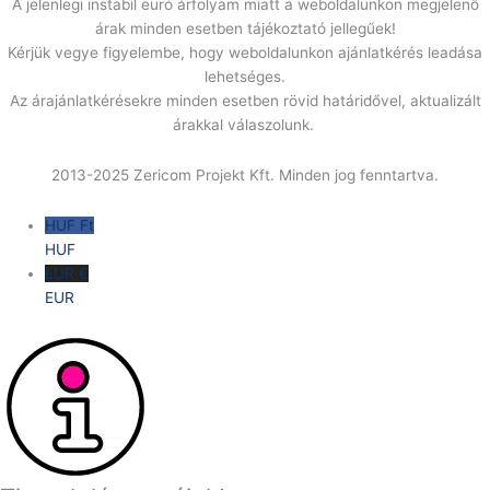
A jelenlegi instabil euró árfolyam miatt a weboldalunkon megjelenő
árak minden esetben tájékoztató jellegűek!
Kérjük vegye figyelembe, hogy weboldalunkon ajánlatkérés leadása
lehetséges.
Az árajánlatkérésekre minden esetben rövid határidővel, aktualizált
árakkal válaszolunk.
2013-2025 Zericom Projekt Kft. Minden jog fenntartva.
HUF Ft
HUF
EUR €
EUR