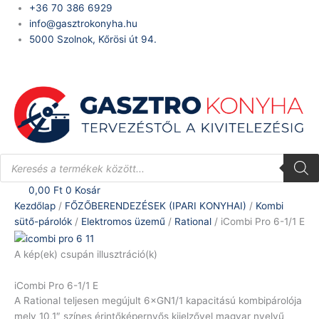
Skip
iCombi
+36 70 386 6929
to
Pro
info@gasztrokonyha.hu
content
6-
5000 Szolnok, Kőrösi út 94.
1/1
Bejelentkezés
E
mennyiség
Products
search
0,00
Ft
0
Kosár
Kezdőlap
/
FŐZŐBERENDEZÉSEK (IPARI KONYHAI)
/
Kombi
sütő-párolók
/
Elektromos üzemű
/
Rational
/ iCombi Pro 6-1/1 E
A kép(ek) csupán illusztráció(k)
iCombi Pro 6-1/1 E
A Rational teljesen megújult 6×GN1/1 kapacitású kombipárolója
mely 10,1″ színes érintőképernyős kijelzővel magyar nyelvű