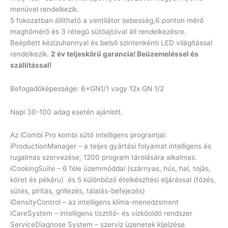
menüvel rendelkezik.
5 fokozatban állítható a ventilátor sebesség,6 ponton mérő
maghőmérő és 3 rétegű sütőajtóval áll rendelkezésre.
Beépített kézizuhannyal és belső szintenkénti LED világítással
rendelkezik.
2 év teljeskörű garancia! Beüzemeléssel és
szállítással!
Befogadóképessége: 6×GN1/1 vagy 12x GN 1/2
Napi 30-100 adag esetén ajánlott.
Az iCombi Pro kombi sütő intelligens programjai:
iProductionManager – a teljes gyártási folyamat intelligens és
rugalmas szervezése, 1200 program tárolására alkalmas.
iCookingSuite – 6 féle üzemmóddal (szárnyas, hús, hal, tojás,
köret és pékáru) és 5 különböző ételkészítési eljárással (főzés,
sütés, pirítás, grillezés, tálalás-befejezés)
iDensityControl – az intelligens klíma-menedzsment
iCareSystem – intelligens tisztító- és vízkőoldó rendszer
ServiceDiagnose System – szerviz üzenetek kijelzése