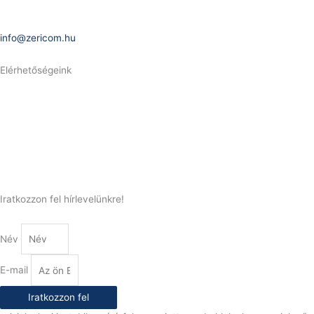
E-Mail:
info@zericom.hu
Elérhetőségeink
Telefonszám:
(+36) 70 386 6929
E-Mail:
info@gasztrokonyha.hu
Iratkozzon fel hírlevelünkre!
Név
E-mail
Iratkozzon fel