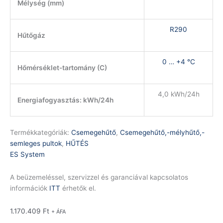
Mélység (mm)
R290
Hűtőgáz
0 … +4 °C
Hőmérséklet-tartomány (C)
4,0 kWh/24h
Energiafogyasztás: kWh/24h
Termékkategóriák:
Csemegehűtő
,
Csemegehűtő,-mélyhűtő,-
semleges pultok
,
HŰTÉS
ES System
A beüzemeléssel, szervizzel és garanciával kapcsolatos
információk
ITT
érhetők el.
1.170.409
Ft
+ ÁFA