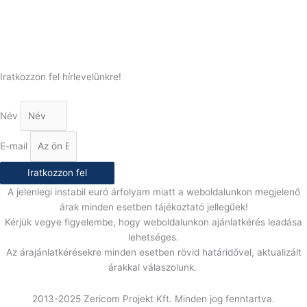
E-Mail:
info@gasztrokonyha.hu
Iratkozzon fel hírlevelünkre!
Név
E-mail
Iratkozzon fel
A jelenlegi instabil euró árfolyam miatt a weboldalunkon megjelenő
árak minden esetben tájékoztató jellegűek!
Kérjük vegye figyelembe, hogy weboldalunkon ajánlatkérés leadása
lehetséges.
Az árajánlatkérésekre minden esetben rövid határidővel, aktualizált
árakkal válaszolunk.
2013-2025 Zericom Projekt Kft. Minden jog fenntartva.