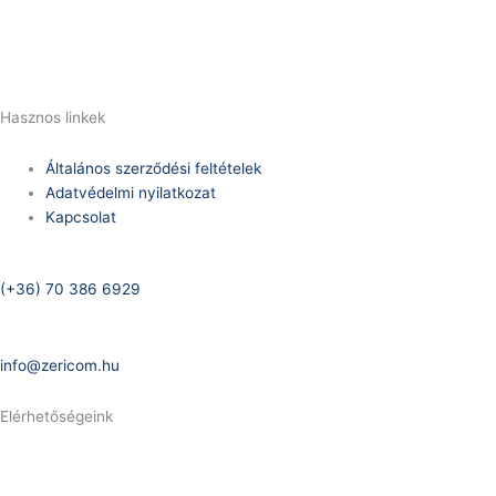
E-Mail:
info@zericom.hu
Hasznos linkek
Általános szerződési feltételek
Adatvédelmi nyilatkozat
Kapcsolat
Telefonszám:
(+36) 70 386 6929
E-Mail:
info@zericom.hu
Elérhetőségeink
Telefonszám:
(+36) 70 386 6929