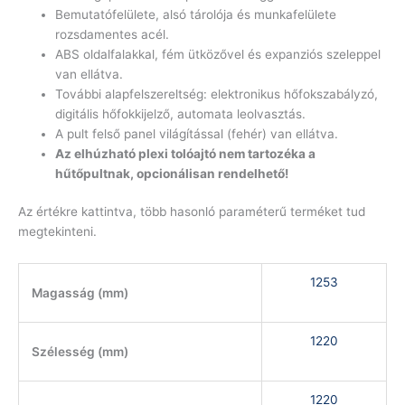
Bemutatófelülete, alsó tárolója és munkafelülete
rozsdamentes acél.
ABS oldalfalakkal, fém ütközővel és expanziós szeleppel
van ellátva.
További alapfelszereltség: elektronikus hőfokszabályzó,
digitális hőfokkijelző, automata leolvasztás.
A pult felső panel világítással (fehér) van ellátva.
Az elhúzható plexi tolóajtó nem tartozéka a
hűtőpultnak, opcionálisan rendelhető!
Az értékre kattintva, több hasonló paraméterű terméket tud
megtekinteni.
1253
Magasság (mm)
1220
Szélesség (mm)
1220