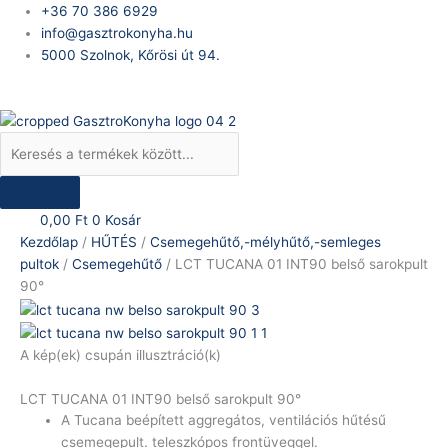
Skip
Products
LCT
+36 70 386 6929
to
search
TUCANA
info@gasztrokonyha.hu
content
01
5000 Szolnok, Kőrösi út 94.
INT90
Bejelentkezés
belső
sarokpult
90°
mennyiség
0,00
Ft
0
Kosár
Kezdőlap
/
HŰTÉS
/
Csemegehűtő,-mélyhűtő,-semleges
pultok
/
Csemegehűtő
/ LCT TUCANA 01 INT90 belső sarokpult
90°
A kép(ek) csupán illusztráció(k)
LCT TUCANA 01 INT90 belső sarokpult 90°
A Tucana beépített aggregátos, ventilációs hűtésű
csemegepult. teleszkópos frontüveggel.