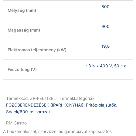
600
Mélység (mm)
900
Magasság (mm)
19,8
Elektromos teljesítmény (kW)
~3 N x 400 V, 50 Hz
Feszültség (V)
Termékkód:
ZP-FE6113ELT
Termékkategóriák:
FŐZŐBERENDEZÉSEK (IPARI KONYHAI)
,
Fritőz-olajsütők
,
Snack/600-as sorozat
RM Gastro
A beüzemeléssel, szervizzel és garanciával kapcsolatos