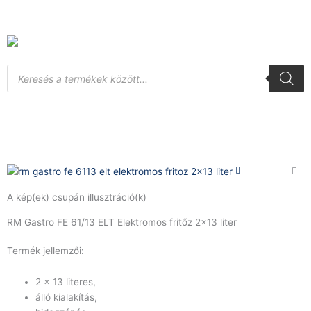
Skip
to
content
Products
search
A kép(ek) csupán illusztráció(k)
RM Gastro FE 61/13 ELT Elektromos fritőz 2×13 liter
Termék jellemzői:
2 x 13 literes,
álló kialakítás,