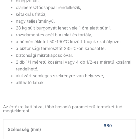
hidegzónás,
olajleeresztőcsappal rendelkezik,
kétaknás fritőz,
nagy teljesítményű,
28 kg sült burgonyát lehet vele 1 óra alatt sütni,
rozsdamentes acél burkolat és tartály,
a hőmérsékletet 50-190°C között tudjuk szabályozni,
a biztonsági termosztát 235°C-on kapcsol le,
biztonsági mikrokapcsolóval,
2 db 1/1 méretű kosárral vagy 4 db 1/2-es méretű kosárral
rendelhető,
alul zárt semleges szekrényre van helyezve,
állítható lábak
Az értékre kattintva, több hasonló paraméterű terméket tud
megtekinteni.
660
Szélesség (mm)