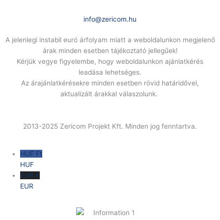
E-Mail:
info@zericom.hu
A jelenlegi instabil euró árfolyam miatt a weboldalunkon megjelenő
árak minden esetben tájékoztató jellegűek!
Kérjük vegye figyelembe, hogy weboldalunkon ajánlatkérés
leadása lehetséges.
Az árajánlatkérésekre minden esetben rövid határidővel,
aktualizált árakkal válaszolunk.
2013-2025 Zericom Projekt Kft. Minden jog fenntartva.
HUF Ft
HUF
EUR €
EUR