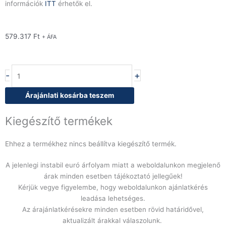
információk
ITT
érhetők el.
579.317
Ft
+ ÁFA
RM
-
+
Gastro
FE
Árajánlati kosárba teszem
61/13
ELT
Kiegészítő termékek
Elektromos
fritőz
Ehhez a termékhez nincs beállítva kiegészítő termék.
2x13
liter
A jelenlegi instabil euró árfolyam miatt a weboldalunkon megjelenő
mennyiség
árak minden esetben tájékoztató jellegűek!
Kérjük vegye figyelembe, hogy weboldalunkon ajánlatkérés
leadása lehetséges.
Az árajánlatkérésekre minden esetben rövid határidővel,
aktualizált árakkal válaszolunk.