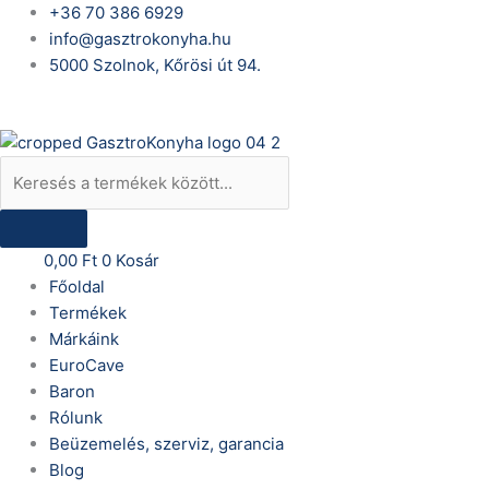
Skip
Products
Shaker
+36 70 386 6929
to
search
Tattoo
info@gasztrokonyha.hu
content
-
5000 Szolnok, Kőrösi út 94.
matt
Bejelentkezés
fekete
mennyiség
0,00
Ft
0
Kosár
Főoldal
Termékek
Márkáink
EuroCave
Baron
Rólunk
Beüzemelés, szerviz, garancia
Blog