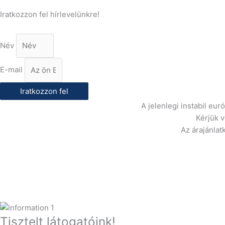
Iratkozzon fel hírlevelünkre!
Név
E-mail
Iratkozzon fel
A jelenlegi instabil eu
Kérjük 
Az árajánlat
Tisztelt látogatóink!