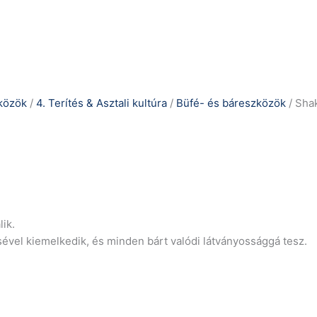
zközök
/
4. Terítés & Asztali kultúra
/
Büfé- és báreszközök
/ Shak
ik.
vel kiemelkedik, és minden bárt valódi látványossággá tesz.