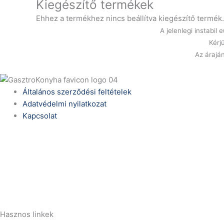
Kiegészítő termékek
Ehhez a termékhez nincs beállítva kiegészítő termék.
A jelenlegi instabi
Kérj
Az áraján
Általános szerződési feltételek
Adatvédelmi nyilatkozat
Kapcsolat
Telefonszám:
(+36) 70 386 6929
E-Mail:
info@zericom.hu
Hasznos linkek