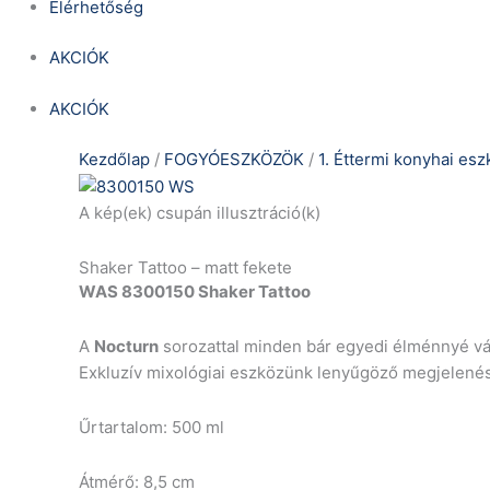
Elérhetőség
AKCIÓK
AKCIÓK
Kezdőlap
/
FOGYÓESZKÖZÖK
/
1. Éttermi konyhai es
A kép(ek) csupán illusztráció(k)
Shaker Tattoo – matt fekete
WAS 8300150 Shaker Tattoo
A
Nocturn
sorozattal minden bár egyedi élménnyé vál
Exkluzív mixológiai eszközünk lenyűgöző megjelenésé
Űrtartalom: 500 ml
Átmérő: 8,5 cm