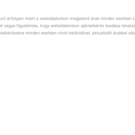
l euró árfolyam miatt a weboldalunkon megjelenő árak minden esetben tá
ük vegye figyelembe, hogy weboldalunkon ajánlatkérés leadása lehets
latkérésekre minden esetben rövid határidővel, aktualizált árakkal vá