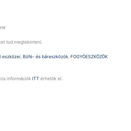
ete
ket tud megtekinteni.
t eszközei
,
Büfé- és báreszközök
,
FOGYÓESZKÖZÖK
tos információk
ITT
érhetők el.