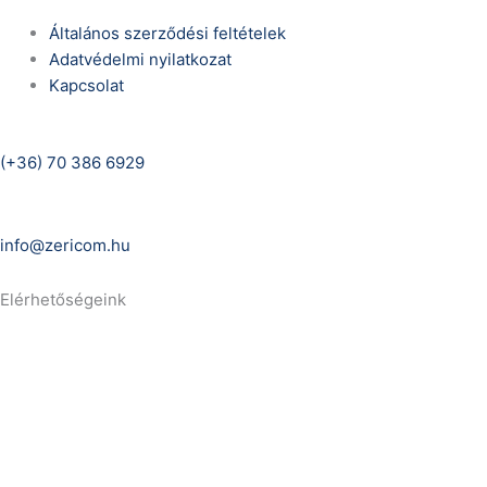
Általános szerződési feltételek
Adatvédelmi nyilatkozat
Kapcsolat
Telefonszám:
(+36) 70 386 6929
E-Mail:
info@zericom.hu
Elérhetőségeink
Telefonszám:
(+36) 70 386 6929
E-Mail:
info@gasztrokonyha.hu