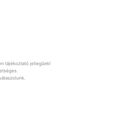
n tájékoztató jellegűek!
etséges.
 válaszolunk.