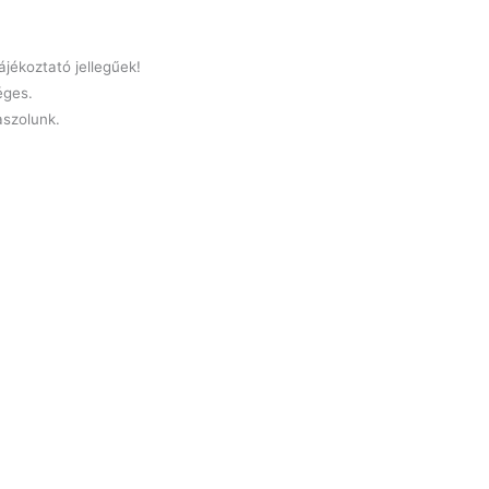
jékoztató jellegűek!
éges.
laszolunk.