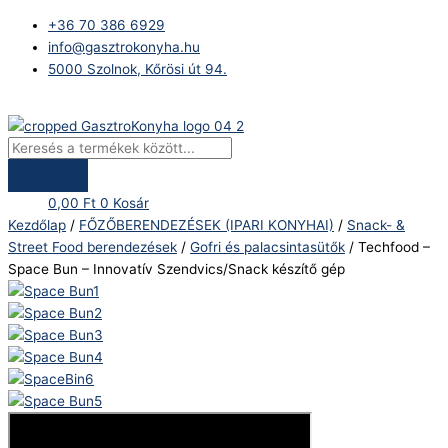
Skip
Products
Play
Techfood
Original
Current
+36 70 386 6929
to
search
Video
-
price
price
info@gasztrokonyha.hu
content
Space
was:
is:
5000 Szolnok, Kőrösi út 94.
Bun
543.105 Ft.
456.354 Ft.
–
Bejelentkezés
Innovatív
Szendvics/Snack
készítő
gép
0,00
Ft
0
Kosár
mennyiség
Kezdőlap
/
FŐZŐBERENDEZÉSEK (IPARI KONYHAI)
/
Snack- &
Street Food berendezések
/
Gofri és palacsintasütők
/ Techfood –
Space Bun – Innovatív Szendvics/Snack készítő gép