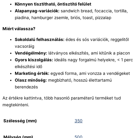
Könnyen tisztítható, öntisztító felület
Alapanyag‑variációk:
sandwich bread, focaccia, tortilla,
piadina, hamburger zsemle, briós, toast, pizzalap
Miért válassza?
Sokoldalú felhasználás:
édes és sós variációk, reggelitől
vacsoráig
Vendégélmény:
látványos elkészítés, ami kitűnik a piacon
Gyors kiszolgálás:
ideális nagy forgalmú helyekre, < 1 perc
elkészítési idő
Marketing érték:
egyedi forma, ami vonzza a vendégeket
Olasz minőség:
megbízható, hosszú élettartamú
berendezés
Az értékre kattintva, több hasonló paraméterű terméket tud
megtekinteni.
Szélesség (mm)
350
Mélység (mm)
500