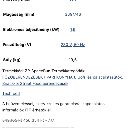
Magasság (mm)
369/746
Elektromos teljesítmény (kW)
1,6
Feszültség (V)
230 V, 50 Hz
Súly (kg)
19,6
Termékkód:
ZP-SpaceBun
Termékkategóriák:
FŐZŐBERENDEZÉSEK (IPARI KONYHAI)
,
Gofri és palacsintasütők
,
Snack- & Street Food berendezések
Techfood
A beüzemeléssel, szervizzel és garanciával kapcsolatos
információk
ITT
érhetők el.
543.105
Ft
456.354
Ft
+ ÁFA