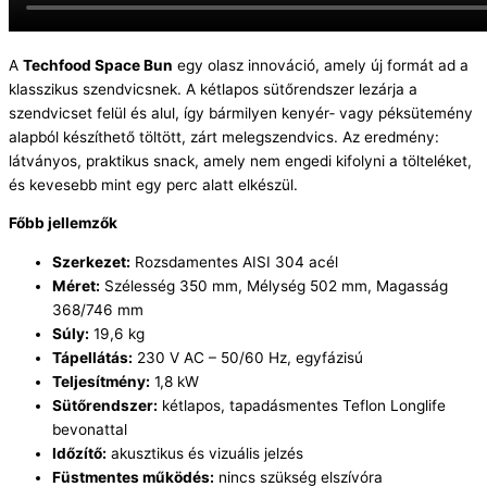
A
Techfood Space Bun
egy olasz innováció, amely új formát ad a
klasszikus szendvicsnek. A kétlapos sütőrendszer lezárja a
szendvicset felül és alul, így bármilyen kenyér‑ vagy péksütemény
alapból készíthető töltött, zárt melegszendvics. Az eredmény:
látványos, praktikus snack, amely nem engedi kifolyni a tölteléket,
és kevesebb mint egy perc alatt elkészül.
Főbb jellemzők
Szerkezet:
Rozsdamentes AISI 304 acél
Méret:
Szélesség 350 mm, Mélység 502 mm, Magasság
368/746 mm
Súly:
19,6 kg
Tápellátás:
230 V AC – 50/60 Hz, egyfázisú
Teljesítmény:
1,8 kW
Sütőrendszer:
kétlapos, tapadásmentes Teflon Longlife
bevonattal
Időzítő:
akusztikus és vizuális jelzés
Füstmentes működés:
nincs szükség elszívóra