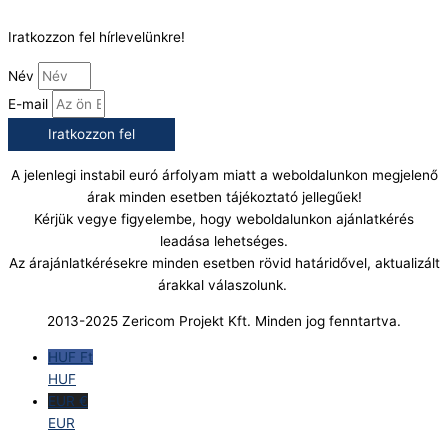
info@gasztrokonyha.hu
Iratkozzon fel hírlevelünkre!
Név
E-mail
Iratkozzon fel
A jelenlegi instabil euró árfolyam miatt a weboldalunkon megjelenő
árak minden esetben tájékoztató jellegűek!
Kérjük vegye figyelembe, hogy weboldalunkon ajánlatkérés
leadása lehetséges.
Az árajánlatkérésekre minden esetben rövid határidővel, aktualizált
árakkal válaszolunk.
2013-2025 Zericom Projekt Kft. Minden jog fenntartva.
HUF Ft
HUF
EUR €
EUR