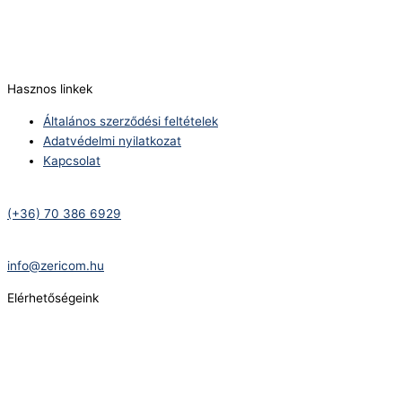
(+36) 70 386 6929
E-Mail:
info@zericom.hu
Hasznos linkek
Általános szerződési feltételek
Adatvédelmi nyilatkozat
Kapcsolat
Telefonszám:
(+36) 70 386 6929
E-Mail:
info@zericom.hu
Elérhetőségeink
Telefonszám:
(+36) 70 386 6929
E-Mail: