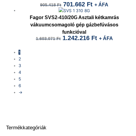
701.662
Ft
+ ÁFA
905.418
Ft
Original
Current
price
price
Fagor SVS2-410/20G Asztali kétkamrás
was:
is:
vákuumcsomagoló gép gázbefúvásos
funkcióval
1.603.071 Ft.
1.242.216 Ft.
1.242.216
Ft
+ ÁFA
1.603.071
Ft
1
2
3
4
5
6
→
Termékkategóriák