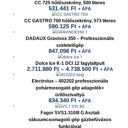
CC 725 hűtőszekrény, 500 literes
531.441
Ft
+ ÁFA
CC GASTRO 700 hűtőszekrény, 573 literes
590.125
Ft
+ ÁFA
DADAUX Gravinox 350 – Professzionális
szeletelőgép
847.098
Ft
+ ÁFA
Dolce Ice K-1 DCI 12 fagylaltpult
2.711.880
Ft
–
4.738.500
Ft
+ ÁFA
Electrolux – 402202 professzionális
pohármosogató gép adagolók+
ürítőszivattyú
834.340
Ft
+ ÁFA
Original
Current
price
price
Fagor SVS1-310/8 G Asztali
was:
is:
vákuumcsomagoló gép gázbefúvásos
funkcióval
905.418 Ft.
701.662 Ft.