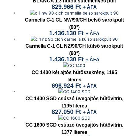
BLANCA 1.3 hűtött süteményes pult
829.966
Ft
+ ÁFA
Carmella C-1 CL NW/90/CH belső sarokpult
(90°)
1.436.130
Ft
+ ÁFA
Carmella C-1 CL NZ/90/CH külső sarokpult
(90°)
1.436.130
Ft
+ ÁFA
CC 1400 két ajtós hűtőszekrény, 1195
literes
696.924
Ft
+ ÁFA
CC 1400 SGD csúszó üvegajtós hűtővitrin,
1195 literes
827.050
Ft
+ ÁFA
CC 1600 SGD csúszó üvegajtós hűtővitrin,
1377 literes