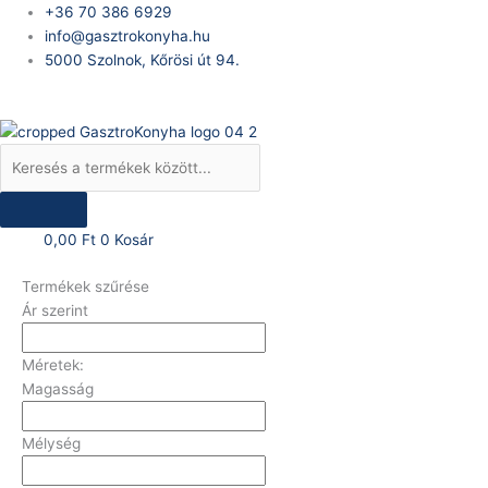
Skip
Products
+36 70 386 6929
to
search
info@gasztrokonyha.hu
content
5000 Szolnok, Kőrösi út 94.
Bejelentkezés
0,00
Ft
0
Kosár
Termékek szűrése
Ár szerint
Méretek:
Magasság
Mélység