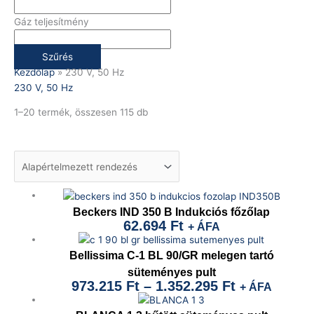
Gáz teljesítmény
Szűrés
Kezdőlap
»
230 V, 50 Hz
230 V, 50 Hz
1–20 termék, összesen 115 db
Beckers IND 350 B Indukciós főzőlap
62.694
Ft
+ ÁFA
Bellissima C-1 BL 90/GR melegen tartó
süteményes pult
973.215
Ft
–
1.352.295
Ft
+ ÁFA