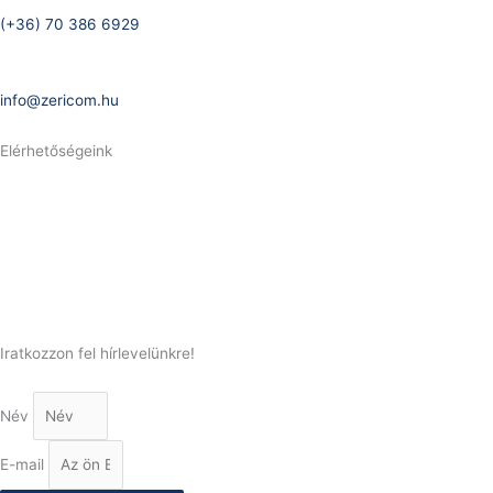
(+36) 70 386 6929
E-Mail:
info@zericom.hu
Elérhetőségeink
Telefonszám:
(+36) 70 386 6929
E-Mail:
info@gasztrokonyha.hu
Iratkozzon fel hírlevelünkre!
Név
E-mail