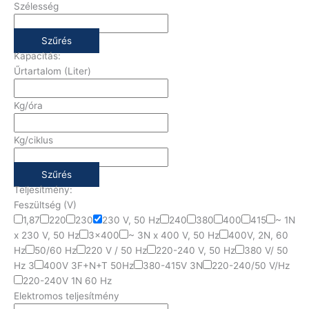
Szélesség
Szűrés
Kapacitás:
Űrtartalom (Liter)
Kg/óra
Kg/ciklus
Szűrés
Teljesítmény:
Feszültség (V)
1,87
220
230
230 V, 50 Hz
240
380
400
415
~ 1N
x 230 V, 50 Hz
3x400
~ 3N x 400 V, 50 Hz
400V, 2N, 60
Hz
50/60 Hz
220 V / 50 Hz
220-240 V, 50 Hz
380 V/ 50
Hz 3
400V 3F+N+T 50Hz
380-415V 3N
220-240/50 V/Hz
220-240V 1N 60 Hz
Elektromos teljesítmény