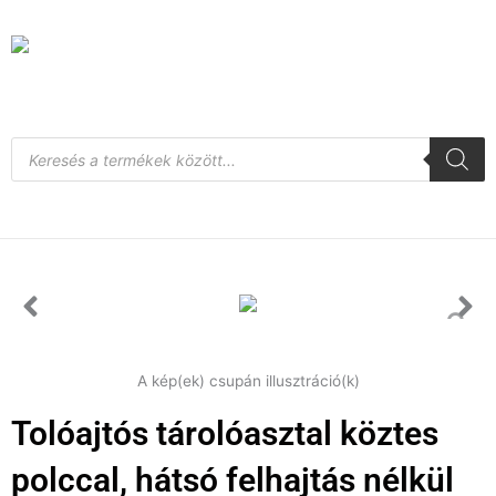
Skip
to
content
Products
search
A kép(ek) csupán illusztráció(k)
Tolóajtós tárolóasztal köztes
polccal, hátsó felhajtás nélkül