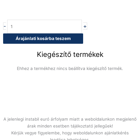
Tolóajtós
-
+
tárolóasztal
köztes
Árajánlati kosárba teszem
polccal,
hátsó
Kiegészítő termékek
felhajtás
nélkül
Ehhez a termékhez nincs beállítva kiegészítő termék.
1400x700x850
mm
mennyiség
A jelenlegi instabil euró árfolyam miatt a weboldalunkon megjelenő
árak minden esetben tájékoztató jellegűek!
Kérjük vegye figyelembe, hogy weboldalunkon ajánlatkérés
leadása lehetséges.