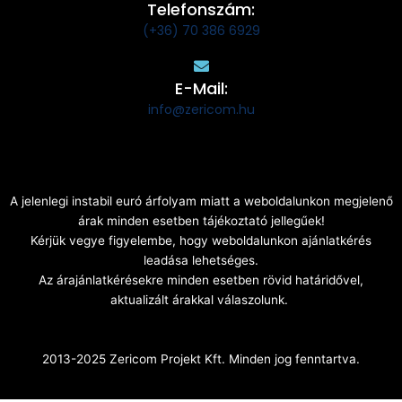
Telefonszám:
(+36) 70 386 6929
E-Mail:
info@zericom.hu
A jelenlegi instabil euró árfolyam miatt a weboldalunkon megjelenő
árak minden esetben tájékoztató jellegűek!
Kérjük vegye figyelembe, hogy weboldalunkon ajánlatkérés
leadása lehetséges.
Az árajánlatkérésekre minden esetben rövid határidővel,
aktualizált árakkal válaszolunk.
2013-2025 Zericom Projekt Kft. Minden jog fenntartva.