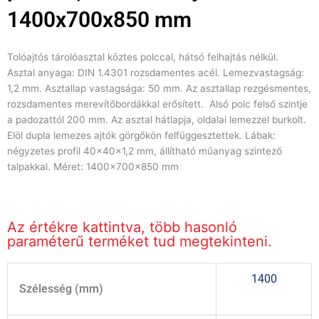
1400x700x850 mm
Tolóajtós tárolóasztal köztes polccal, hátsó felhajtás nélkül.
Asztal anyaga: DIN 1.4301 rozsdamentes acél. Lemezvastagság:
1,2 mm. Asztallap vastagsága: 50 mm. Az asztallap rezgésmentes,
rozsdamentes merevítőbordákkal erősített. Alsó polc felső szintje
a padozattól 200 mm. Az asztal hátlapja, oldalai lemezzel burkolt.
Elöl dupla lemezes ajtók görgőkön felfüggesztettek. Lábak:
négyzetes profil 40x40x1,2 mm, állítható műanyag szintező
talpakkal. Méret: 1400x700x850 mm
Az értékre kattintva, több hasonló
paraméterű terméket tud megtekinteni.
1400
Szélesség (mm)