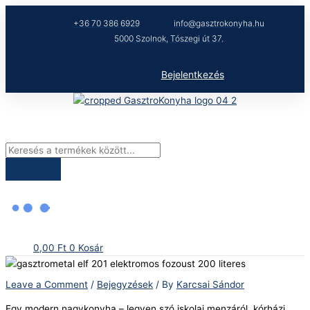
Skip
Products
to
search
+36 70 386 6929
info@gasztrokonyha.hu
content
5000 Szolnok, Tószegi út 37.
Bejelentkezés
0,00
Ft
0
Kosár
Leave a Comment
/
Bejegyzések
/ By
Karcsai Sándor
Egy modern nagykonyha – legyen szó iskolai menzáról, kórházi