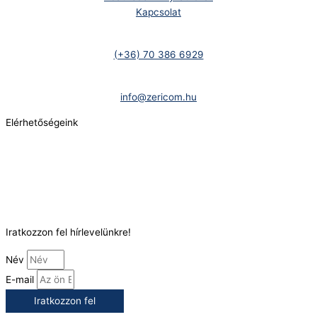
Kapcsolat
Telefonszám:
(+36) 70 386 6929
E-Mail:
info@zericom.hu
Elérhetőségeink
Telefonszám:
(+36) 70 386 6929
E-Mail:
info@gasztrokonyha.hu
Iratkozzon fel hírlevelünkre!
Név
E-mail
Iratkozzon fel