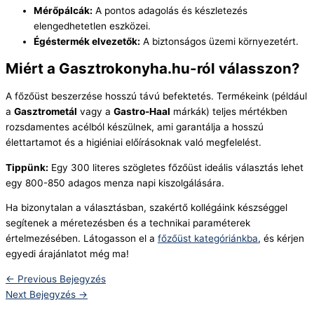
Mérőpálcák:
A pontos adagolás és készletezés
elengedhetetlen eszközei.
Égéstermék elvezetők:
A biztonságos üzemi környezetért.
Miért a Gasztrokonyha.hu-ról válasszon?
A főzőüst beszerzése hosszú távú befektetés. Termékeink (például
a
Gasztrometál
vagy a
Gastro-Haal
márkák) teljes mértékben
rozsdamentes acélból készülnek, ami garantálja a hosszú
élettartamot és a higiéniai előírásoknak való megfelelést.
Tippünk:
Egy 300 literes szögletes főzőüst ideális választás lehet
egy 800-850 adagos menza napi kiszolgálására.
Ha bizonytalan a választásban, szakértő kollégáink készséggel
segítenek a méretezésben és a technikai paraméterek
értelmezésében. Látogasson el a
főzőüst kategóriánkba
, és kérjen
egyedi árajánlatot még ma!
←
Previous Bejegyzés
Next Bejegyzés
→