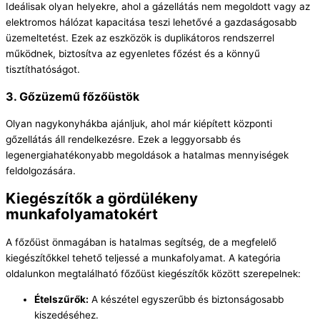
Ideálisak olyan helyekre, ahol a gázellátás nem megoldott vagy az
elektromos hálózat kapacitása teszi lehetővé a gazdaságosabb
üzemeltetést. Ezek az eszközök is duplikátoros rendszerrel
működnek, biztosítva az egyenletes főzést és a könnyű
tisztíthatóságot.
3. Gőzüzemű főzőüstök
Olyan nagykonyhákba ajánljuk, ahol már kiépített központi
gőzellátás áll rendelkezésre. Ezek a leggyorsabb és
legenergiahatékonyabb megoldások a hatalmas mennyiségek
feldolgozására.
Kiegészítők a gördülékeny
munkafolyamatokért
A főzőüst önmagában is hatalmas segítség, de a megfelelő
kiegészítőkkel tehető teljessé a munkafolyamat. A kategória
oldalunkon megtalálható főzőüst kiegészítők között szerepelnek:
Ételszűrők:
A készétel egyszerűbb és biztonságosabb
kiszedéséhez.