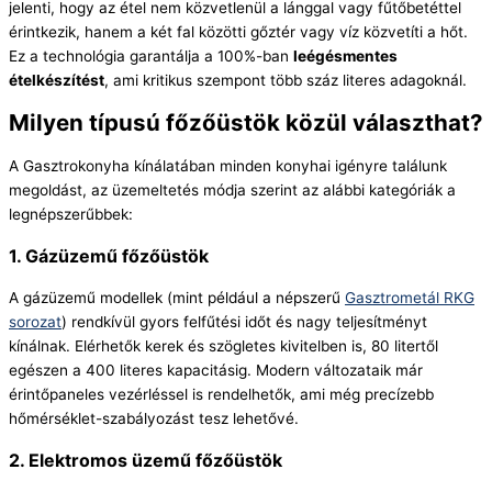
jelenti, hogy az étel nem közvetlenül a lánggal vagy fűtőbetéttel
érintkezik, hanem a két fal közötti gőztér vagy víz közvetíti a hőt.
Ez a technológia garantálja a 100%-ban
leégésmentes
ételkészítést
, ami kritikus szempont több száz literes adagoknál.
Milyen típusú főzőüstök közül választhat?
A Gasztrokonyha kínálatában minden konyhai igényre találunk
megoldást, az üzemeltetés módja szerint az alábbi kategóriák a
legnépszerűbbek:
1. Gázüzemű főzőüstök
A gázüzemű modellek (mint például a népszerű
Gasztrometál RKG
sorozat
) rendkívül gyors felfűtési időt és nagy teljesítményt
kínálnak. Elérhetők kerek és szögletes kivitelben is, 80 litertől
egészen a 400 literes kapacitásig. Modern változataik már
érintőpaneles vezérléssel is rendelhetők, ami még precízebb
hőmérséklet-szabályozást tesz lehetővé.
2. Elektromos üzemű főzőüstök