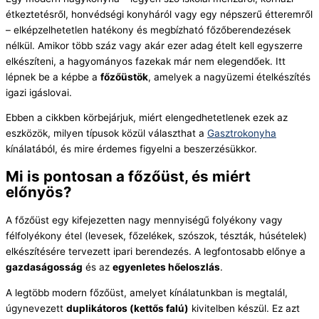
étkeztetésről, honvédségi konyháról vagy egy népszerű étteremről
– elképzelhetetlen hatékony és megbízható főzőberendezések
nélkül. Amikor több száz vagy akár ezer adag ételt kell egyszerre
elkészíteni, a hagyományos fazekak már nem elegendőek. Itt
lépnek be a képbe a
főzőüstök
, amelyek a nagyüzemi ételkészítés
igazi igáslovai.
Ebben a cikkben körbejárjuk, miért elengedhetetlenek ezek az
eszközök, milyen típusok közül választhat a
Gasztrokonyha
kínálatából, és mire érdemes figyelni a beszerzésükkor.
Mi is pontosan a főzőüst, és miért
előnyös?
A főzőüst egy kifejezetten nagy mennyiségű folyékony vagy
félfolyékony étel (levesek, főzelékek, szószok, tészták, húsételek)
elkészítésére tervezett ipari berendezés. A legfontosabb előnye a
gazdaságosság
és az
egyenletes hőeloszlás
.
A legtöbb modern főzőüst, amelyet kínálatunkban is megtalál,
úgynevezett
duplikátoros (kettős falú)
kivitelben készül. Ez azt