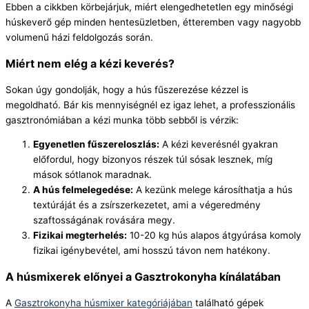
Ebben a cikkben körbejárjuk, miért elengedhetetlen egy minőségi
húskeverő gép minden hentesüzletben, étteremben vagy nagyobb
volumenű házi feldolgozás során.
Miért nem elég a kézi keverés?
Sokan úgy gondolják, hogy a hús fűszerezése kézzel is
megoldható. Bár kis mennyiségnél ez igaz lehet, a professzionális
gasztronómiában a kézi munka több sebből is vérzik:
Egyenetlen fűszereloszlás:
A kézi keverésnél gyakran
előfordul, hogy bizonyos részek túl sósak lesznek, míg
mások sótlanok maradnak.
A hús felmelegedése:
A kezünk melege károsíthatja a hús
textúráját és a zsírszerkezetet, ami a végeredmény
szaftosságának rovására megy.
Fizikai megterhelés:
10-20 kg hús alapos átgyúrása komoly
fizikai igénybevétel, ami hosszú távon nem hatékony.
A húsmixerek előnyei a Gasztrokonyha kínálatában
A
Gasztrokonyha húsmixer kategóriájában
található gépek