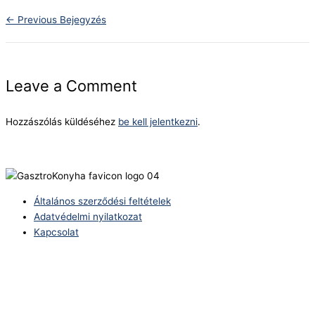
←
Previous Bejegyzés
Leave a Comment
Hozzászólás küldéséhez
be kell jelentkezni
.
Általános szerződési feltételek
Adatvédelmi nyilatkozat
Kapcsolat
Telefonszám:
(+36) 70 386 6929
E-Mail:
info@zericom.hu