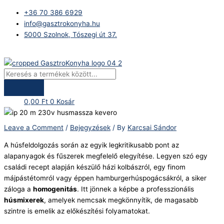
Skip
Products
+36 70 386 6929
to
search
info@gasztrokonyha.hu
content
5000 Szolnok, Tószegi út 37.
Bejelentkezés
0,00
Ft
0
Kosár
Leave a Comment
/
Bejegyzések
/ By
Karcsai Sándor
A húsfeldolgozás során az egyik legkritikusabb pont az
alapanyagok és fűszerek megfelelő elegyítése. Legyen szó egy
családi recept alapján készülő házi kolbászról, egy finom
májpástétomról vagy éppen hamburgerhúspogácsákról, a siker
záloga a
homogenitás
. Itt jönnek a képbe a professzionális
húsmixerek
, amelyek nemcsak megkönnyítik, de magasabb
szintre is emelik az előkészítési folyamatokat.