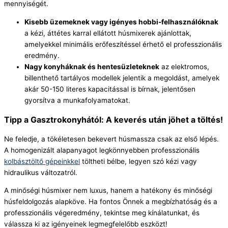
mennyiségét.
Kisebb üzemeknek vagy igényes hobbi-felhasználóknak
a kézi, áttétes karral ellátott húsmixerek ajánlottak,
amelyekkel minimális erőfeszítéssel érhető el professzionális
eredmény.
Nagy konyháknak és hentesüzleteknek
az elektromos,
billenthető tartályos modellek jelentik a megoldást, amelyek
akár 50-150 literes kapacitással is bírnak, jelentősen
gyorsítva a munkafolyamatokat.
Tipp a Gasztrokonyhától: A keverés után jöhet a töltés!
Ne feledje, a tökéletesen bekevert húsmassza csak az első lépés.
A homogenizált alapanyagot legkönnyebben professzionális
kolbásztöltő gépeinkkel
töltheti bélbe, legyen szó kézi vagy
hidraulikus változatról.
A minőségi húsmixer nem luxus, hanem a hatékony és minőségi
húsfeldolgozás alapköve. Ha fontos Önnek a megbízhatóság és a
professzionális végeredmény, tekintse meg kínálatunkat, és
válassza ki az igényeinek legmegfelelőbb eszközt!