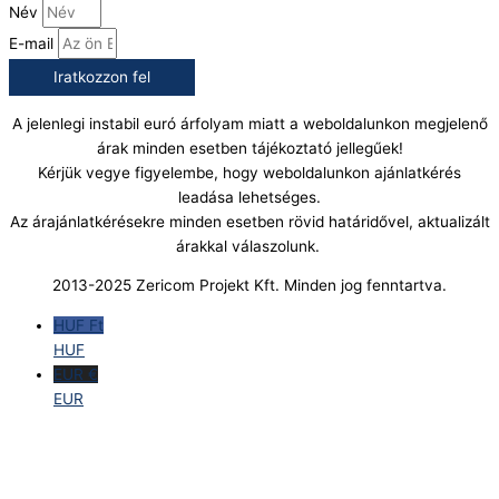
Név
E-mail
Iratkozzon fel
A jelenlegi instabil euró árfolyam miatt a weboldalunkon megjelenő
árak minden esetben tájékoztató jellegűek!
Kérjük vegye figyelembe, hogy weboldalunkon ajánlatkérés
leadása lehetséges.
Az árajánlatkérésekre minden esetben rövid határidővel, aktualizált
árakkal válaszolunk.
2013-2025 Zericom Projekt Kft. Minden jog fenntartva.
HUF Ft
HUF
EUR €
EUR