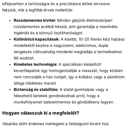
kifejezetten a tartósságra és a precizitásra lettek tervezve.
Nézzük, mik a legfőbb érvek mellettük:
Rozsdamentes kivitel:
Minden gépünk élelmiszeripari
rozsdamentes acélból készül, ami garantálja a maximális
higiéniát és a könnyű tisztíthatóságot.
Különböző kapacitások:
A kisebb, 10-20 literes kézi hajtású
modellektől kezdve a nagyüzemi, elektromos, dupla
tengelyes változatokig mindenki megtalálja a termeléséhez
illő eszközt.
Kíméletes technológia:
A speciálisan kialakított
keverőlapátok úgy homogenizálják a masszát, hogy közben
nem roncsolják a hús rostjait, így a kolbász vagy a pástétom
állaga tökéletes marad.
Biztonság és stabilitás:
A stabil gumitalpak vagy a
fékezhető kerekek gondoskodnak arról, hogy a
munkafolyamat balesetmentes és gördülékeny legyen.
Hogyan válasszuk ki a megfelelőt?
Vásárlás előtt érdemes mérlegelni a feldolgozni kívánt hús