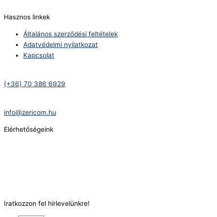
Hasznos linkek
Általános szerződési feltételek
Adatvédelmi nyilatkozat
Kapcsolat
Telefonszám:
(+36) 70 386 6929
E-Mail:
info@zericom.hu
Elérhetőségeink
Telefonszám:
(+36) 70 386 6929
E-Mail:
info@gasztrokonyha.hu
Iratkozzon fel hírlevelünkre!