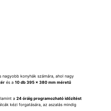
 és nagyobb konyhák számára, ahol nagy
tér
és a
10 db 395 × 380 mm méretű
alamint a
24 óráig programozható időzítést
álcák kézi forgatására, az aszalás mindig