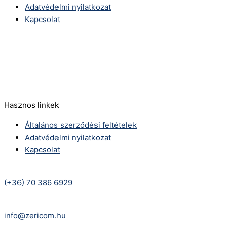
Adatvédelmi nyilatkozat
Kapcsolat
Telefonszám:
(+36) 70 386 6929
E-Mail:
info@zericom.hu
Hasznos linkek
Általános szerződési feltételek
Adatvédelmi nyilatkozat
Kapcsolat
Telefonszám:
(+36) 70 386 6929
E-Mail:
info@zericom.hu