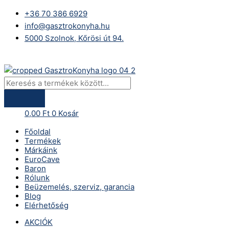
Skip
Products
229026
+36 70 386 6929
to
search
-
info@gasztrokonyha.hu
content
Hendi
5000 Szolnok, Kőrösi út 94.
Profi
Line
Bejelentkezés
Aszalógép
–
10
tálcás,
0,00
Ft
0
Kosár
digitális
vezérléssel
Főoldal
mennyiség
Termékek
Márkáink
EuroCave
Baron
Rólunk
Beüzemelés, szerviz, garancia
Blog
Elérhetőség
AKCIÓK