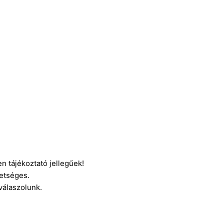
n tájékoztató jellegűek!
etséges.
 válaszolunk.