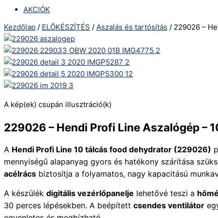
AKCIÓK
Kezdőlap
/
ELŐKÉSZÍTÉS
/
Aszalás és tartósítás
/ 229026 – Hen
A kép(ek) csupán illusztráció(k)
229026 – Hendi Profi Line Aszalógép – 10 
A
Hendi Profi Line 10 tálcás food dehydrator (229026)
p
mennyiségű alapanyag gyors és hatékony szárítása szük
acélrács
biztosítja a folyamatos, nagy kapacitású munka
A készülék
digitális vezérlőpanelje
lehetővé teszi a
hőmér
30 perces lépésekben. A beépített
csendes ventilátor
egy
egyenletes és megbízható.