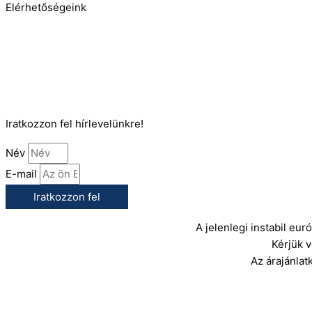
Elérhetőségeink
Telefonszám:
(+36) 70 386 6929
E-Mail:
info@gasztrokonyha.hu
Iratkozzon fel hírlevelünkre!
Név
E-mail
Iratkozzon fel
A jelenlegi instabil eu
Kérjük 
Az árajánlat