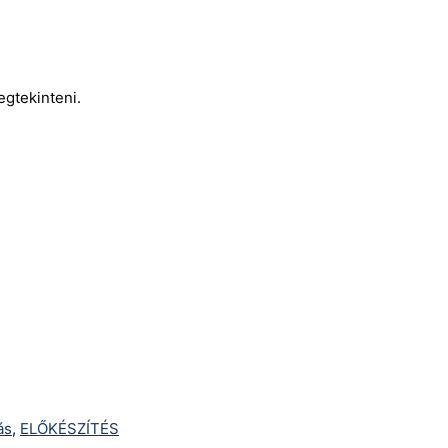
egtekinteni.
ás
,
ELŐKÉSZÍTÉS