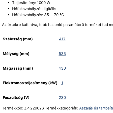
Teljesítmény: 1000 W
Hőfokszabályzó: digitális
Hőfokszabályzás: 35 … 70 °C
Az értékre kattintva, több hasonló paraméterű terméket tud m
Szélesség (mm)
417
Mélység (mm)
535
Magasság (mm)
430
Elektromos teljesítmény (kW)
1
Feszültség (V)
230
Termékkód:
ZP-229026
Termékkategóriák:
Aszalás és tartósít