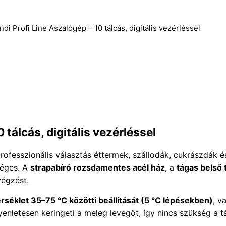
di Profi Line Aszalógép – 10 tálcás, digitális vezérléssel
tálcás, digitális vezérléssel
rofesszionális választás éttermek, szállodák, cukrászdák
séges. A
strapabíró rozsdamentes acél ház
, a
tágas belső 
végzést.
séklet 35–75 °C közötti beállítását (5 °C lépésekben)
, v
enletesen keringeti a meleg levegőt, így nincs szükség a t