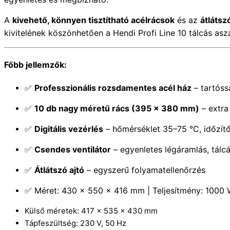
A
kivehető, könnyen tisztítható acélrácsok
és az
átlátsz
kivitelének köszönhetően a Hendi Profi Line 10 tálcás as
Főbb jellemzők:
✅
Professzionális rozsdamentes acél ház
– tartóss
✅
10 db nagy méretű rács (395 × 380 mm)
– extra
✅
Digitális vezérlés
– hőmérséklet 35–75 °C, időzítő
✅
Csendes ventilátor
– egyenletes légáramlás, tálcá
✅
Átlátszó ajtó
– egyszerű folyamatellenőrzés
✅ Méret: 430 × 550 × 416 mm | Teljesítmény: 1000 W
Külső méretek: 417 x 535 x 430 mm
Tápfeszültség: 230 V, 50 Hz