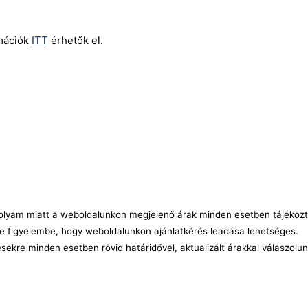
rmációk
ITT
érhetők el.
árfolyam miatt a weboldalunkon megjelenő árak minden esetben tájékozt
e figyelembe, hogy weboldalunkon ajánlatkérés leadása lehetséges.
ésekre minden esetben rövid határidővel, aktualizált árakkal válaszolu