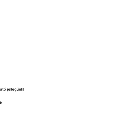
ató jellegűek!
nk.