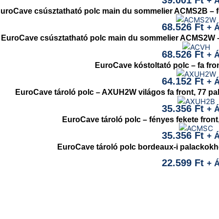
+ 
uroCave csúsztatható polc main du sommelier ACMS2B – fén
68.526
Ft
+ 
EuroCave csúsztatható polc main du sommelier ACMS2W – vi
68.526
Ft
+ 
EuroCave kóstoltató polc – fa fro
64.152
Ft
+ 
EuroCave tároló polc – AXUH2W világos fa front, 77 pa
35.356
Ft
+ 
EuroCave tároló polc – fényes fekete front
35.356
Ft
+ 
EuroCave tároló polc bordeaux-i palackokhoz
22.599
Ft
+ 