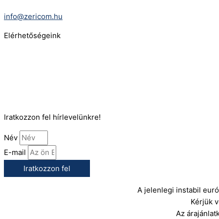
E-Mail:
info@zericom.hu
Elérhetőségeink
Telefonszám:
(+36) 70 386 6929
E-Mail:
info@gasztrokonyha.hu
Iratkozzon fel hírlevelünkre!
Név
E-mail
Iratkozzon fel
A jelenlegi instabil eu
Kérjük 
Az árajánlat