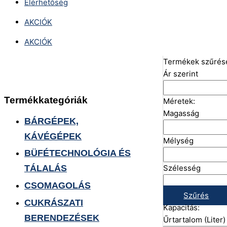
Elérhetőség
AKCIÓK
AKCIÓK
Termékek szűrés
Ár szerint
Termékkategóriák
Méretek:
Magasság
BÁRGÉPEK,
KÁVÉGÉPEK
Mélység
BÜFÉTECHNOLÓGIA ÉS
Szélesség
TÁLALÁS
CSOMAGOLÁS
Szűrés
CUKRÁSZATI
Kapacitás:
BERENDEZÉSEK
Űrtartalom (Liter)