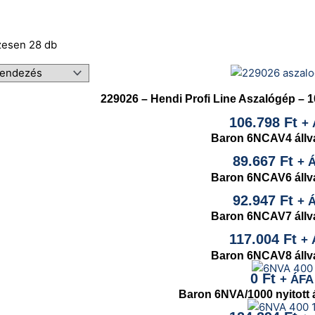
zesen 28 db
229026 – Hendi Profi Line Aszalógép – 10 
106.798
Ft
+ 
Baron 6NCAV4 állv
89.667
Ft
+ 
Baron 6NCAV6 állv
92.947
Ft
+ 
Baron 6NCAV7 állv
117.004
Ft
+ 
Baron 6NCAV8 állv
0
Ft
+ ÁFA
Baron 6NVA/1000 nyitott 