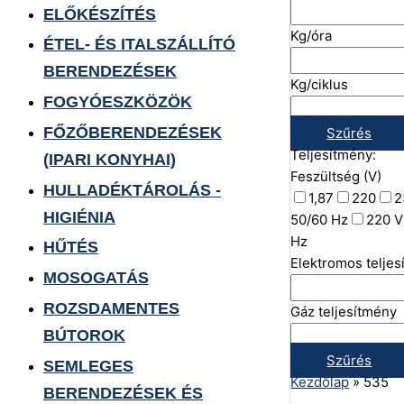
ELŐKÉSZÍTÉS
Kg/óra
ÉTEL- ÉS ITALSZÁLLÍTÓ
BERENDEZÉSEK
Kg/ciklus
FOGYÓESZKÖZÖK
FŐZŐBERENDEZÉSEK
Szűrés
Teljesítmény:
(IPARI KONYHAI)
Feszültség (V)
HULLADÉKTÁROLÁS -
1,87
220
2
HIGIÉNIA
50/60 Hz
220 V
Hz
HŰTÉS
Elektromos telje
MOSOGATÁS
ROZSDAMENTES
Gáz teljesítmény
BÚTOROK
Szűrés
SEMLEGES
Kezdőlap
»
535
BERENDEZÉSEK ÉS