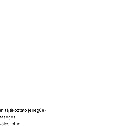
n tájékoztató jellegűek!
etséges.
 válaszolunk.