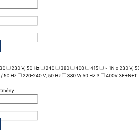
30
230 V, 50 Hz
240
380
400
415
~ 1N x 230 V, 5
 / 50 Hz
220-240 V, 50 Hz
380 V/ 50 Hz 3
400V 3F+N+T 
sítmény