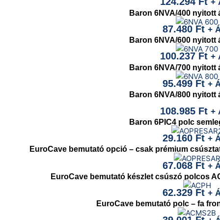
124.294
Ft
+ 
Baron 6NVA/400 nyitott 
87.480
Ft
+ 
Baron 6NVA/600 nyitott 
100.237
Ft
+ 
Baron 6NVA/700 nyitott 
95.499
Ft
+ 
Baron 6NVA/800 nyitott 
108.985
Ft
+ 
Baron 6PIC4 polc semle
29.160
Ft
+ 
EuroCave bemutató opció – csak prémium csúsztat
67.068
Ft
+ 
EuroCave bemutató készlet csúszó polcos ACM
62.329
Ft
+ 
EuroCave bemutató polc – fa fron
39.001
Ft