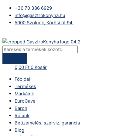
Skip
Products
+36 70 386 6929
to
search
info@gasztrokonyha.hu
content
5000 Szolnok, Kőrösi út 94.
Bejelentkezés
0,00
Ft
0
Kosár
Főoldal
Termékek
Márkáink
EuroCave
Baron
Rólunk
Beüzemelés, szerviz, garancia
Blog