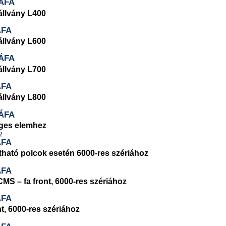
ÁFA
állvány L400
ÁFA
állvány L600
ÁFA
állvány L700
ÁFA
állvány L800
ÁFA
ges elemhez
ÁFA
ható polcok esetén 6000-res szériához
ÁFA
S – fa front, 6000-res szériához
ÁFA
t, 6000-res szériához