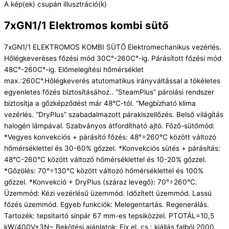
A kép(ek) csupán illusztráció(k)
7xGN1/1 Elektromos kombi sütő
7xGN1/1 ELEKTROMOS KOMBI SÜTŐ Elektromechanikus vezérlés.
Hőlégkeveréses főzési mód 30C°-260C°-ig. Párásított főzési mód
48C°-260C°-ig. Előmelegítési hőmérséklet
max.:260C°.Hőlégkeverés atutomatikus irányváltással a tökéletes
egyenletes főzés biztosításához.. “SteamPlus” párolási rendszer
biztosítja a gőzképződést már 48°C-tól. “Megbízható klima
vezérlés. “DryPlus” szabadalmazott párakiszellőzés. Belső világítás
halogén lámpával. Szabványos átfordítható ajtó. Főző-sütőmód:
*Vegyes konvekciós + párásító főzés: 48°÷260°C között változó
hőmérséklettel és 30-60% gőzzel. *Konvekciós sütés + párásítás:
48°C-260°C között változó hőmérséklettel és 10-20% gőzzel.
*Gőzölés: 70°÷130°C között változó hőmérséklettel és 100%
gőzzel. *Konvekció + DryPlus (száraz levegő): 70°÷260°C.
Üzemmód: Kézi vezérlésű üzemmód. Időzített üzemmód. Lassú
főzés üzemmód. Egyeb funkciók: Melegentartás. Regenerálás.
Tartozék: tepsitartó sinpár 67 mm-es tepsiközzel. PTOTÁL=10,5
kW/400V+3N~ Bekötési ajánlatok: Fix el. cs.: kiállás falból 2000