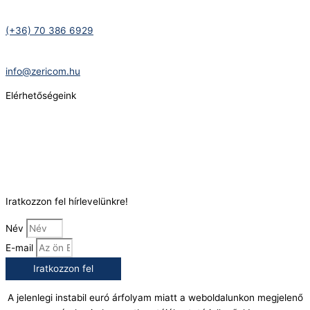
Telefonszám:
(+36) 70 386 6929
E-Mail:
info@zericom.hu
Elérhetőségeink
Telefonszám:
(+36) 70 386 6929
E-Mail:
info@gasztrokonyha.hu
Iratkozzon fel hírlevelünkre!
Név
E-mail
Iratkozzon fel
A jelenlegi instabil euró árfolyam miatt a weboldalunkon megjelenő