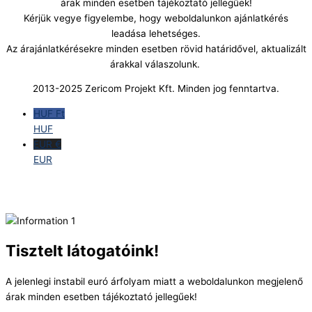
árak minden esetben tájékoztató jellegűek!
Kérjük vegye figyelembe, hogy weboldalunkon ajánlatkérés
leadása lehetséges.
Az árajánlatkérésekre minden esetben rövid határidővel, aktualizált
árakkal válaszolunk.
2013-2025 Zericom Projekt Kft. Minden jog fenntartva.
HUF Ft
HUF
EUR €
EUR
Tisztelt látogatóink!
A jelenlegi instabil euró árfolyam miatt a weboldalunkon megjelenő
árak minden esetben tájékoztató jellegűek!