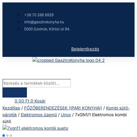
Skip
Products
7xGN1/1
to
search
Elektromos
+36 70 386 6929
content
kombi
info@gasztrokonyha.hu
sütő
5000 Szolnok, Kőrösi út 94.
mennyiség
Bejelentkezés
0,00
Ft
0
Kosár
Kezdőlap
/
FŐZŐBERENDEZÉSEK (IPARI KONYHAI)
/
Kombi sütő-
párolók
/
Elektromos üzemű
/
Unox
/ 7xGN1/1 Elektromos kombi
sütő