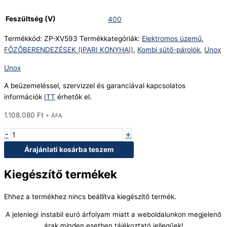
Feszültség (V)
400
Termékkód:
ZP-XV593
Termékkategóriák:
Elektromos üzemű
,
FŐZŐBERENDEZÉSEK (IPARI KONYHAI)
,
Kombi sütő-párolók
,
Unox
Unox
A beüzemeléssel, szervizzel és garanciával kapcsolatos
információk
ITT
érhetők el.
1.108.080
Ft
+ ÁFA
-
+
Árajánlati kosárba teszem
Kiegészítő termékek
Ehhez a termékhez nincs beállítva kiegészítő termék.
A jelenlegi instabil euró árfolyam miatt a weboldalunkon megjelenő
árak minden esetben tájékoztató jellegűek!