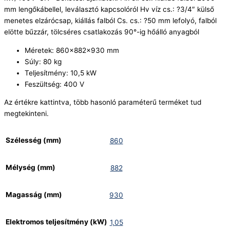
mm lengőkábellel, leválasztó kapcsolóról Hv víz cs.: ?3/4″ külső
menetes elzárócsap, kiállás falból Cs. cs.: ?50 mm lefolyó, falból
elötte bűzzár, tölcséres csatlakozás 90°-ig hőálló anyagból
Méretek: 860x882x930 mm
Súly: 80 kg
Teljesítmény: 10,5 kW
Feszültség: 400 V
Az értékre kattintva, több hasonló paraméterű terméket tud
megtekinteni.
Szélesség (mm)
860
Mélység (mm)
882
Magasság (mm)
930
Elektromos teljesítmény (kW)
1,05